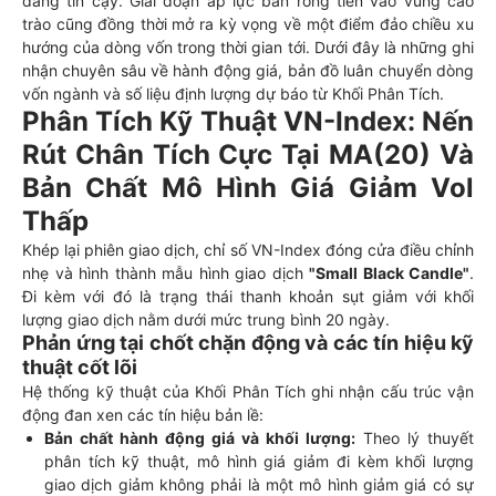
đáng tin cậy. Giai đoạn áp lực bán ròng tiến vào vùng cao
trào cũng đồng thời mở ra kỳ vọng về một điểm đảo chiều xu
hướng của dòng vốn trong thời gian tới. Dưới đây là những ghi
nhận chuyên sâu về hành động giá, bản đồ luân chuyển dòng
vốn ngành và số liệu định lượng dự báo từ Khối Phân Tích.
Phân Tích Kỹ Thuật VN-Index: Nến
Rút Chân Tích Cực Tại MA(20) Và
Bản Chất Mô Hình Giá Giảm Vol
Thấp
Khép lại phiên giao dịch, chỉ số VN-Index đóng cửa điều chỉnh
nhẹ và hình thành mẫu hình giao dịch
"Small Black Candle"
.
Đi kèm với đó là trạng thái thanh khoản sụt giảm với khối
lượng giao dịch nằm dưới mức trung bình 20 ngày.
Phản ứng tại chốt chặn động và các tín hiệu kỹ
thuật cốt lõi
Hệ thống kỹ thuật của Khối Phân Tích ghi nhận cấu trúc vận
động đan xen các tín hiệu bản lề:
Bản chất hành động giá và khối lượng:
Theo lý thuyết
phân tích kỹ thuật, mô hình giá giảm đi kèm khối lượng
giao dịch giảm không phải là một mô hình giảm giá có sự