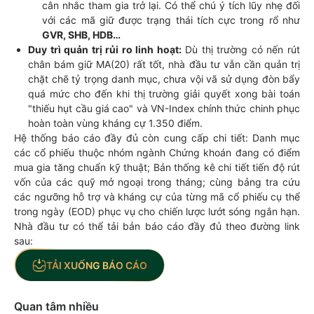
cân nhắc tham gia trở lại. Có thể chú ý tích lũy nhẹ đối
với các mã giữ được trạng thái tích cực trong rổ như
GVR, SHB, HDB…
Duy trì quản trị rủi ro linh hoạt:
Dù thị trường có nến rút
chân bám giữ MA(20) rất tốt, nhà đầu tư vẫn cần quản trị
chặt chẽ tỷ trọng danh mục, chưa vội vã sử dụng đòn bẩy
quá mức cho đến khi thị trường giải quyết xong bài toán
"thiếu hụt cầu giá cao" và VN-Index chính thức chinh phục
hoàn toàn vùng kháng cự 1.350 điểm.
Hệ thống báo cáo đầy đủ còn cung cấp chi tiết: Danh mục
các cổ phiếu thuộc nhóm ngành Chứng khoán đang có điểm
mua gia tăng chuẩn kỹ thuật; Bản thống kê chi tiết tiến độ rút
vốn của các quỹ mở ngoại trong tháng; cùng bảng tra cứu
các ngưỡng hỗ trợ và kháng cự của từng mã cổ phiếu cụ thể
trong ngày (EOD) phục vụ cho chiến lược lướt sóng ngắn hạn.
Nhà đầu tư có thể tải bản báo cáo đầy đủ theo đường link
sau:
TẢI XUỐNG BÁO CÁO
Quan tâm nhiều