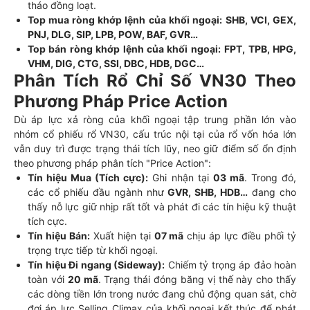
tháo đồng loạt.
Top mua ròng khớp lệnh của khối ngoại:
SHB, VCI, GEX,
PNJ, DLG, SIP, LPB, POW, BAF, GVR…
Top bán ròng khớp lệnh của khối ngoại:
FPT, TPB, HPG,
VHM, DIG, CTG, SSI, DBC, HDB, DGC…
Phân Tích Rổ Chỉ Số VN30 Theo
Phương Pháp Price Action
Dù áp lực xả ròng của khối ngoại tập trung phần lớn vào
nhóm cổ phiếu rổ VN30, cấu trúc nội tại của rổ vốn hóa lớn
vẫn duy trì được trạng thái tích lũy, neo giữ điểm số ổn định
theo phương pháp phân tích "Price Action":
Tín hiệu Mua (Tích cực):
Ghi nhận tại
03 mã
. Trong đó,
các cổ phiếu đầu ngành như
GVR, SHB, HDB…
đang cho
thấy nỗ lực giữ nhịp rất tốt và phát đi các tín hiệu kỹ thuật
tích cực.
Tín hiệu Bán:
Xuất hiện tại
07 mã
chịu áp lực điều phối tỷ
trọng trực tiếp từ khối ngoại.
Tín hiệu Đi ngang (Sideway):
Chiếm tỷ trọng áp đảo hoàn
toàn với
20 mã
. Trạng thái đóng băng vị thế này cho thấy
các dòng tiền lớn trong nước đang chủ động quan sát, chờ
đợi áp lực Selling Climax của khối ngoại kết thúc để phát