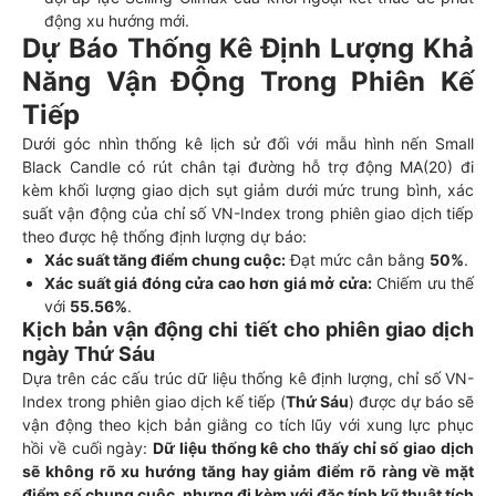
động xu hướng mới.
Dự Báo Thống Kê Định Lượng Khả
Năng Vận ĐỘng Trong Phiên Kế
Tiếp
Dưới góc nhìn thống kê lịch sử đối với mẫu hình nến Small
Black Candle có rút chân tại đường hỗ trợ động MA(20) đi
kèm khối lượng giao dịch sụt giảm dưới mức trung bình, xác
suất vận động của chỉ số VN-Index trong phiên giao dịch tiếp
theo được hệ thống định lượng dự báo:
Xác suất tăng điểm chung cuộc:
Đạt mức cân bằng
50%
.
Xác suất giá đóng cửa cao hơn giá mở cửa:
Chiếm ưu thế
với
55.56%
.
Kịch bản vận động chi tiết cho phiên giao dịch
ngày Thứ Sáu
Dựa trên các cấu trúc dữ liệu thống kê định lượng, chỉ số VN-
Index trong phiên giao dịch kế tiếp (
Thứ Sáu
) được dự báo sẽ
vận động theo kịch bản giằng co tích lũy với xung lực phục
hồi về cuối ngày:
Dữ liệu thống kê cho thấy chỉ số giao dịch
sẽ không rõ xu hướng tăng hay giảm điểm rõ ràng về mặt
điểm số chung cuộc, nhưng đi kèm với đặc tính kỹ thuật tích