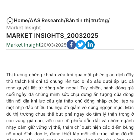
Home
/
AAS Research
/
Bản tin thị trường
/
Market Insight
MARKET INSIGHTS_20032025
Market Insight
20/03/2025
Thị trường chứng khoán vừa trải qua một phiên giao dịch đầy
thử thách khi chỉ số chung liên tục bị ép sâu dưới áp lực xả
ròng quyết liệt từ dòng vốn ngoại. Tuy nhiên, hành động giá
cuối ngày đã chứng minh sức chịu đựng ấn tượng của dòng
tiền nội địa khi lực cầu giá thấp chủ động nhập cuộc, tạo ra
một nhịp đảo chiều thu hẹp đà giảm vô cùng ngoạn mục. Mặc
dù thị trường chưa thể bứt phá ngay do tâm lý thận trọng ở
các vùng giá cao, việc các cổ phiếu dẫn dắt và nhóm ngành
nhạy cảm giữ vững vị thế, thậm chí xuất hiện các điểm bùng
nổ vượt đỉnh đơn lẻ, đang thiết lập một cấu trúc nâng đỡ rất