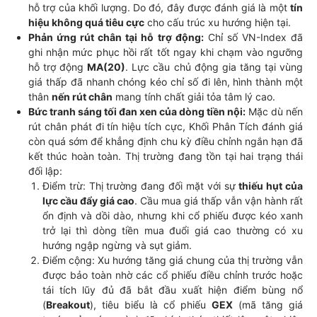
hỗ trợ của khối lượng. Do đó, đây được đánh giá là một
tín
hiệu không quá tiêu cực
cho cấu trúc xu hướng hiện tại.
Phản ứng rút chân tại hỗ trợ động:
Chỉ số VN-Index đã
ghi nhận mức phục hồi rất tốt ngay khi chạm vào ngưỡng
hỗ trợ động
MA(20)
. Lực cầu chủ động gia tăng tại vùng
giá thấp đã nhanh chóng kéo chỉ số đi lên, hình thành một
thân
nến rút chân
mang tính chất giải tỏa tâm lý cao.
Bức tranh sáng tối đan xen của dòng tiền nội:
Mặc dù nến
rút chân phát đi tín hiệu tích cực, Khối Phân Tích đánh giá
còn quá sớm để khẳng định chu kỳ điều chỉnh ngắn hạn đã
kết thúc hoàn toàn. Thị trường đang tồn tại hai trạng thái
đối lập:
Điểm trừ:
Thị trường đang đối mặt với sự
thiếu hụt của
lực cầu đẩy giá cao
. Cầu mua giá thấp vẫn vận hành rất
ổn định và dồi dào, nhưng khi cổ phiếu được kéo xanh
trở lại thì dòng tiền mua đuổi giá cao thường có xu
hướng ngập ngừng và sụt giảm.
Điểm cộng:
Xu hướng tăng giá chung của thị trường vẫn
được bảo toàn nhờ các cổ phiếu điều chỉnh trước hoặc
tái tích lũy đủ đã bắt đầu xuất hiện điểm bùng nổ
(
Breakout
), tiêu biểu là cổ phiếu
GEX
(mã tăng giá