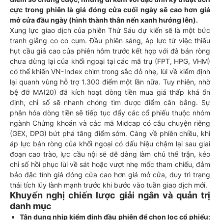
cực trong phiên là giá đóng cửa cuối ngày sẽ cao hơn giá
mở cửa đầu ngày (hình thành thân nến xanh hướng lên).
Xung lực giao dịch của phiên Thứ Sáu dự kiến sẽ là một bức
tranh giằng co co cụm. Đầu phiên sáng, áp lực từ việc thiếu
hụt cầu giá cao của phiên hôm trước kết hợp với đà bán ròng
chưa dừng lại của khối ngoại tại các mã trụ (FPT, HPG, VHM)
có thể khiến VN-Index chìm trong sắc đỏ nhẹ, lùi về kiểm định
lại quanh vùng hỗ trợ 1.300 điểm một lần nữa. Tuy nhiên, nhờ
bệ đỡ MA(20) đã kích hoạt dòng tiền mua giá thấp khá ổn
định, chỉ số sẽ nhanh chóng tìm được điểm cân bằng. Sự
phân hóa dòng tiền sẽ tiếp tục đẩy các cổ phiếu thuộc nhóm
ngành Chứng khoán và các mã Midcap có câu chuyện riêng
(GEX, DPG) bứt phá tăng điểm sớm. Càng về phiên chiều, khi
áp lực bán ròng của khối ngoại có dấu hiệu chậm lại sau giai
đoạn cao trào, lực cầu nội sẽ dễ dàng làm chủ thế trận, kéo
chỉ số hồi phục lùi về sát hoặc vượt nhẹ mốc tham chiếu, đảm
bảo đặc tính giá đóng cửa cao hơn giá mở cửa, duy trì trạng
thái tích lũy lành mạnh trước khi bước vào tuần giao dịch mới.
Khuyến nghị chiến lược giải ngân và quản trị
danh mục
Tận dụng nhịp kiểm định đầu phiên để chọn lọc cổ phiếu: