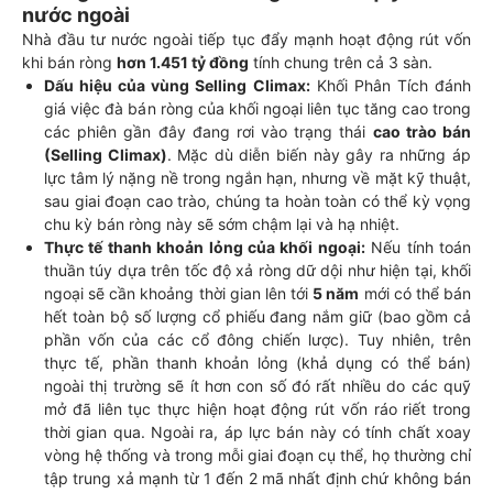
nước ngoài
Nhà đầu tư nước ngoài tiếp tục đẩy mạnh hoạt động rút vốn
khi bán ròng
hơn 1.451 tỷ đồng
tính chung trên cả 3 sàn.
Dấu hiệu của vùng Selling Climax:
Khối Phân Tích đánh
giá việc đà bán ròng của khối ngoại liên tục tăng cao trong
các phiên gần đây đang rơi vào trạng thái
cao trào bán
(Selling Climax)
. Mặc dù diễn biến này gây ra những áp
lực tâm lý nặng nề trong ngắn hạn, nhưng về mặt kỹ thuật,
sau giai đoạn cao trào, chúng ta hoàn toàn có thể kỳ vọng
chu kỳ bán ròng này sẽ sớm chậm lại và hạ nhiệt.
Thực tế thanh khoản lỏng của khối ngoại:
Nếu tính toán
thuần túy dựa trên tốc độ xả ròng dữ dội như hiện tại, khối
ngoại sẽ cần khoảng thời gian lên tới
5 năm
mới có thể bán
hết toàn bộ số lượng cổ phiếu đang nắm giữ (bao gồm cả
phần vốn của các cổ đông chiến lược). Tuy nhiên, trên
thực tế, phần thanh khoản lỏng (khả dụng có thể bán)
ngoài thị trường sẽ ít hơn con số đó rất nhiều do các quỹ
mở đã liên tục thực hiện hoạt động rút vốn ráo riết trong
thời gian qua. Ngoài ra, áp lực bán này có tính chất xoay
vòng hệ thống và trong mỗi giai đoạn cụ thể, họ thường chỉ
tập trung xả mạnh từ 1 đến 2 mã nhất định chứ không bán