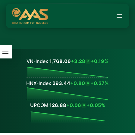
VN-Index
1,768.06
+3.28
+0.19%
Values
HNX-Index
293.44
+0.80
+0.27%
Values
UPCOM
126.88
+0.06
+0.05%
Values