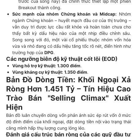
trước của sóng này) đã chính thức thiết lập một phiên
Breakout thành công.
Sức mạnh của nhóm Chứng khoán và Midcap:
Nhóm
ngành Chứng khoán – huyết mạch đầu cơ của thị trường –
vẫn duy trì được lực cầu rất khỏe và hoàn toàn chưa cho
thấy bất kỳ dấu hiệu nào của một nhịp điều chỉnh sâu.
Song song với đó, một vài cổ phiếu thuộc nhóm vốn hóa
vừa và nhỏ đang có dấu hiệu tăng tốc rõ nét, điển hình như
trường hợp của
DPG
.
Các ngưỡng biên độ kỹ thuật cốt lõi (EOD)
Vùng hỗ trợ kỹ thuật:
1.300 điểm
.
Vùng kháng cự kỹ thuật:
1.350 điểm
.
Bản Đồ Dòng Tiền: Khối Ngoại Xả
Ròng Hơn 1.451 Tỷ – Tín Hiệu Cao
Trào Bán "Selling Climax" Xuất
Hiện
Bản đồ luân chuyển dòng vốn phản ánh sức ép rút vốn ở mức
độ đỉnh điểm của khối ngoại, đặt dòng tiền nội vào trạng thái
căng mình hấp thụ lượng cung lỏng lẻo.
Đánh giá cấu trúc bán ròng của các quỹ đầu tư