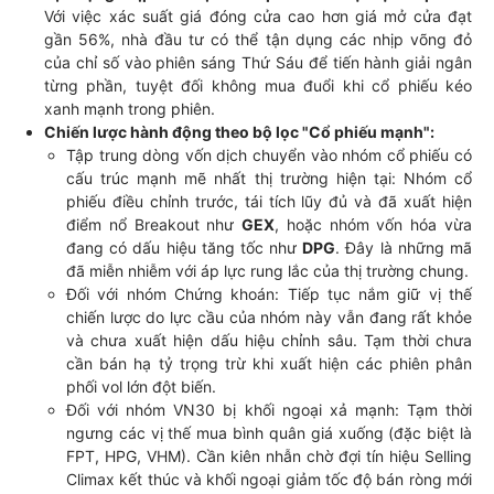
Với việc xác suất giá đóng cửa cao hơn giá mở cửa đạt
gần 56%, nhà đầu tư có thể tận dụng các nhịp võng đỏ
của chỉ số vào phiên sáng Thứ Sáu để tiến hành giải ngân
từng phần, tuyệt đối không mua đuổi khi cổ phiếu kéo
xanh mạnh trong phiên.
Chiến lược hành động theo bộ lọc "Cổ phiếu mạnh":
Tập trung dòng vốn dịch chuyển vào nhóm cổ phiếu có
cấu trúc mạnh mẽ nhất thị trường hiện tại: Nhóm cổ
phiếu điều chỉnh trước, tái tích lũy đủ và đã xuất hiện
điểm nổ Breakout như
GEX
, hoặc nhóm vốn hóa vừa
đang có dấu hiệu tăng tốc như
DPG
. Đây là những mã
đã miễn nhiễm với áp lực rung lắc của thị trường chung.
Đối với nhóm Chứng khoán: Tiếp tục nắm giữ vị thế
chiến lược do lực cầu của nhóm này vẫn đang rất khỏe
và chưa xuất hiện dấu hiệu chỉnh sâu. Tạm thời chưa
cần bán hạ tỷ trọng trừ khi xuất hiện các phiên phân
phối vol lớn đột biến.
Đối với nhóm VN30 bị khối ngoại xả mạnh: Tạm thời
ngưng các vị thế mua bình quân giá xuống (đặc biệt là
FPT, HPG, VHM). Cần kiên nhẫn chờ đợi tín hiệu Selling
Climax kết thúc và khối ngoại giảm tốc độ bán ròng mới