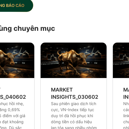
NG BÁO CÁO
 cùng chuyên mục
T
MARKET
M
TS_0406026
INSIGHTS_0306026
I
phục hồi nhẹ,
Sau phiên giao dịch tích
Nh
tăng 0,69%
cực, VN-Index tiếp tục
cá
5 điểm với giá
duy trì đà hồi phục khi
lin
ch đạt khoảng
dòng tiền có dấu hiệu
ch
đồng. Dù sắc
lan tỏa sang nhiều nhóm
ph