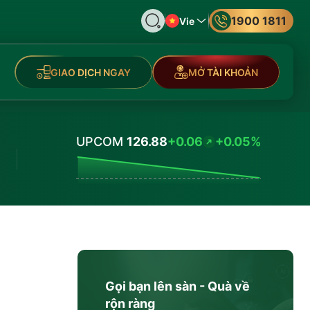
1900 1811
Vie
GIAO DỊCH NGAY
MỞ TÀI KHOẢN
UPCOM
126.88
+0.06
+0.05%
Values
Gọi bạn lên sàn - Quà về
rộn ràng