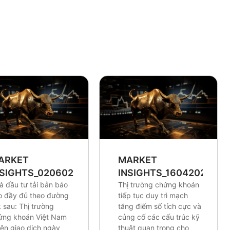
ARKET
MARKET
NSIGHTS_0206026
INSIGHTS_16042026
à đầu tư tải bản báo
Thị trường chứng khoán
o đầy đủ theo đường
tiếp tục duy trì mạch
k sau: Thị trường
tăng điểm số tích cực và
ứng khoán Việt Nam
củng cố các cấu trúc kỹ
iên giao dịch ngày
thuật quan trọng cho