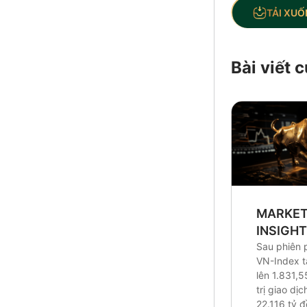
TẢI XUỐ
Bài viết
MARKE
INSIGH
Sau phiên 
VN-Index 
lên 1.831,5
trị giao dị
22.116 tỷ 