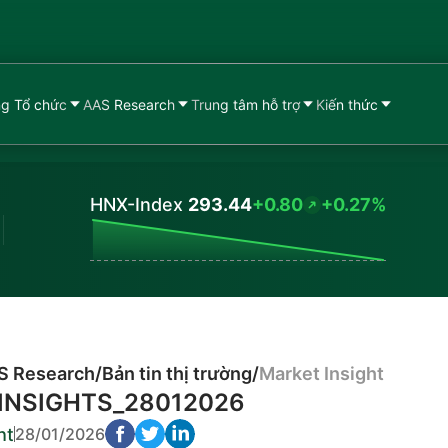
g Tổ chức
AAS Research
Trung tâm hỗ trợ
Kiến thức
HNX-Index
293.44
+0.80
+0.27%
Values
S Research
/
Bản tin thị trường
/
Market Insight
INSIGHTS_28012026
ht
28/01/2026