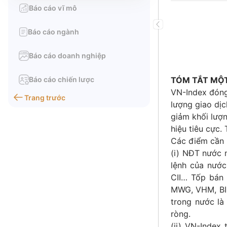
Báo cáo vĩ mô
Báo cáo ngành
Báo cáo doanh nghiệp
Báo cáo chiến lược
TÓM TẮT MỘT
VN-Index đóng 
Trang trước
lượng giao dịc
giảm khối lượn
hiệu tiêu cực.
Các điểm cần 
(i) NĐT nước 
lệnh của nước
CII… Tốp bán
MWG, VHM, BID
trong nước là
ròng.
(ii) VN-Index 