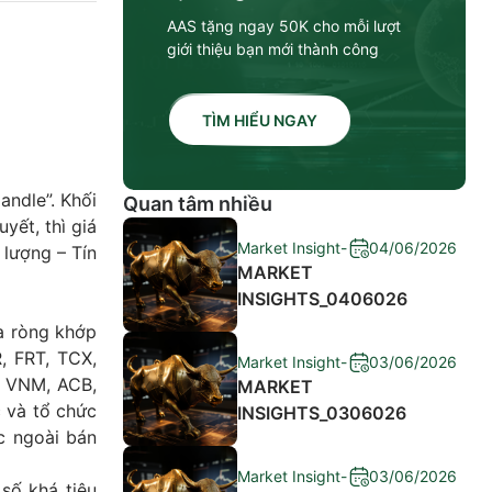
AAS tặng ngay 50K cho mỗi lượt
giới thiệu bạn mới thành công
TÌM HIỂU NGAY
andle”. Khối
Quan tâm nhiều
yết, thì giá
Market Insight
-
04/06/2026
 lượng – Tín
MARKET
INSIGHTS_0406026
a ròng khớp
, FRT, TCX,
Market Insight
-
03/06/2026
, VNM, ACB,
MARKET
 và tổ chức
INSIGHTS_0306026
c ngoài bán
Market Insight
-
03/06/2026
 số khá tiêu