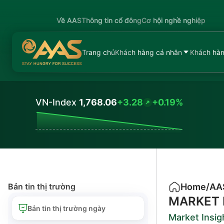
Về AAS
Thông tin cổ đông
Cơ hội nghề nghiệp
Trang chủ
Khách hàng cá nhân
Khách hàn
VN-Index
1,768.06
+3.28
+0.19%
Values
Bản tin thị trường
Home
/
AA
MARKET 
Bản tin thị trường ngày
Market Insig