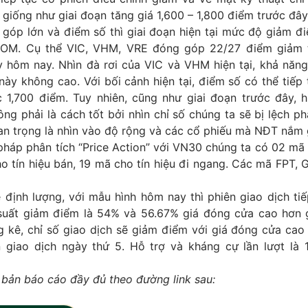
, giống như giai đoạn tăng giá 1,600 – 1,800 điểm trước đâ
óp lớn và điểm số thì giai đoạn hiện tại mức độ giảm đi
OM. Cụ thể VIC, VHM, VRE đóng góp 22/27 điểm giảm t
y hôm nay. Nhìn đà rơi của VIC và VHM hiện tại, khả năn
ày không cao. Với bối cảnh hiện tại, điểm số có thể tiếp
1,700 điểm. Tuy nhiên, cũng như giai đoạn trước đây, hi
ông phải là cách tốt bởi nhìn chỉ số chúng ta sẽ bị lệch ph
an trọng là nhìn vào độ rộng và các cổ phiếu mà NĐT nắm 
háp phân tích “Price Action” với VN30 chúng ta có 02 mã 
o tín hiệu bán, 19 mã cho tín hiệu đi ngang. Các mã FPT,
 định lượng, với mẫu hình hôm nay thì phiên giao dịch ti
suất giảm điểm là 54% và 56.67% giá đóng cửa cao hơn 
g kê, chỉ số giao dịch sẽ giảm điểm với giá đóng cửa cao
 giao dịch ngày thứ 5. Hỗ trợ và kháng cự lần lượt là 1
 bản báo cáo đầy đủ theo đường link sau: