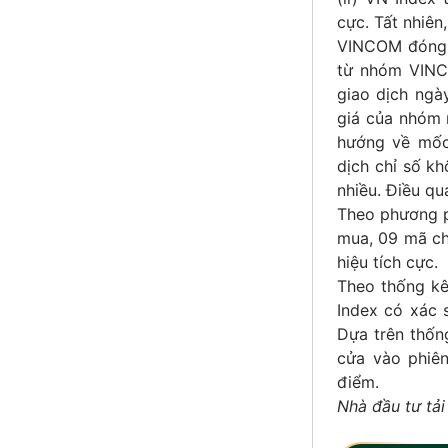
cực. Tất nhiên
VINCOM đóng g
từ nhóm VINC
giao dịch ngà
giá của nhóm n
hướng về mốc 
dịch chỉ số kh
nhiều. Điều qu
Theo phương p
mua, 09 mã ch
hiệu tích cực.
Theo thống kê
Index có xác 
Dựa trên thốn
cửa vào phiên
điểm.
Nhà đầu tư tải