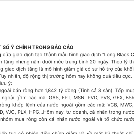
 SỐ Ý CHÍNH TRONG BÁO CÁO
cửa giao dịch tạo thành mẫu hình giao dịch “Long Black C
h tăng nhưng nằm dưới mức trung bình 20 ngày. Theo lý thu
g giao dịch tăng là mô hình giảm giá có sự hỗ trợ của khối
 Tuy nhiên, độ rộng thị trường hôm nay không quá tiêu cực.
lưu ý:
ngoài bán ròng hơn 1,842 tỷ đồng (Tính cả 3 sàn). Tốp mu
 ngoài gồm các mã: GAS, FPT, MSN, PVD, PVS, GEX, BSR
 ròng khớp lệnh của nước ngoài gồm các mã: VCB, MWG
, VJC, PLX, HPG…Hôm nay, tư doanh, cá nhân trong nước
 nhóm mua ròng còn cá nhân nước ngoài và tổ chức nướ
tiếp tục có phiên điều chỉnh giảm và về mặt kỹ thuật chỉ