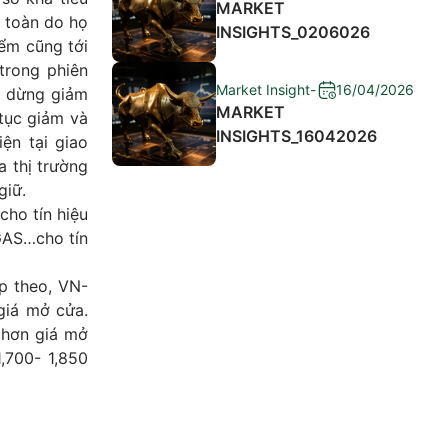
MARKET
y toàn do họ
INSIGHTS_0206026
ểm cũng tới
rong phiên
Market Insight
-
16/04/2026
g dừng giảm
MARKET
 tục giảm và
INSIGHTS_16042026
ện tại giao
a thị trường
giữ.
cho tín hiệu
 GAS…cho tín
ếp theo, VN-
giá mở cửa.
 hơn giá mở
,700- 1,850