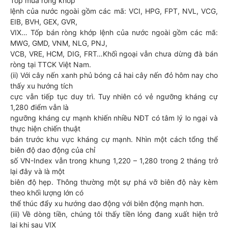
Tốp mua ròng khớp
lệnh của nước ngoài gồm các mã: VCI, HPG, FPT, NVL, VCG,
EIB, BVH, GEX, GVR,
VIX… Tốp bán ròng khớp lệnh của nước ngoài gồm các mã:
MWG, GMD, VNM, NLG, PNJ,
VCB, VRE, HCM, DIG, FRT…Khối ngoại vẫn chưa dừng đà bán
ròng tại TTCK Việt Nam.
(ii) Với cây nến xanh phủ bóng cả hai cây nến đỏ hôm nay cho
thấy xu hướng tích
cực vẫn tiếp tục duy trì. Tuy nhiên có vẻ ngưỡng kháng cự
1,280 điểm vẫn là
ngưỡng kháng cự mạnh khiến nhiều NĐT có tâm lý lo ngại và
thực hiện chiến thuật
bán trước khu vực kháng cự mạnh. Nhìn một cách tổng thể
biên độ dao động của chỉ
số VN-Index vẫn trong khung 1,220 – 1,280 trong 2 tháng trở
lại đây và là một
biên độ hẹp. Thông thường một sự phá vỡ biên độ này kèm
theo khối lượng lớn có
thể thúc đẩy xu hướng dao động với biên động mạnh hơn.
(iii) Về dòng tiền, chúng tôi thấy tiền lỏng đang xuất hiện trở
lại khi sau VIX