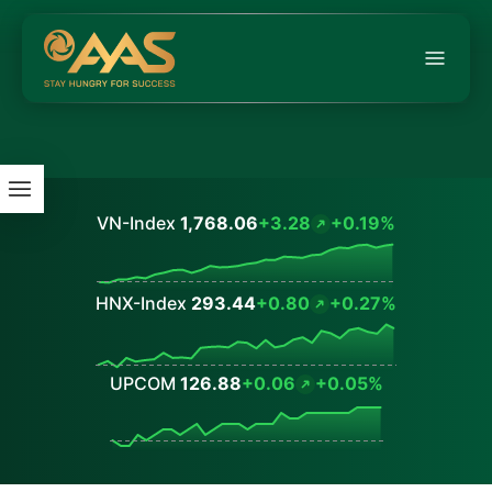
VN-Index
1,768.06
+3.28
+0.19%
Values
HNX-Index
293.44
+0.80
+0.27%
Values
UPCOM
126.88
+0.06
+0.05%
Values