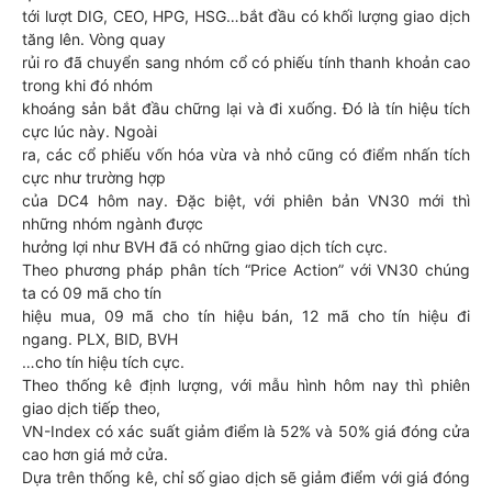
tới lượt DIG, CEO, HPG, HSG…bắt đầu có khối lượng giao dịch
tăng lên. Vòng quay
rủi ro đã chuyển sang nhóm cổ có phiếu tính thanh khoản cao
trong khi đó nhóm
khoáng sản bắt đầu chững lại và đi xuống. Đó là tín hiệu tích
cực lúc này. Ngoài
ra, các cổ phiếu vốn hóa vừa và nhỏ cũng có điểm nhấn tích
cực như trường hợp
của DC4 hôm nay. Đặc biệt, với phiên bản VN30 mới thì
những nhóm ngành được
hưởng lợi như BVH đã có những giao dịch tích cực.
Theo phương pháp phân tích “Price Action” với VN30 chúng
ta có 09 mã cho tín
hiệu mua, 09 mã cho tín hiệu bán, 12 mã cho tín hiệu đi
ngang. PLX, BID, BVH
…cho tín hiệu tích cực.
Theo thống kê định lượng, với mẫu hình hôm nay thì phiên
giao dịch tiếp theo,
VN-Index có xác suất giảm điểm là 52% và 50% giá đóng cửa
cao hơn giá mở cửa.
Dựa trên thống kê, chỉ số giao dịch sẽ giảm điểm với giá đóng