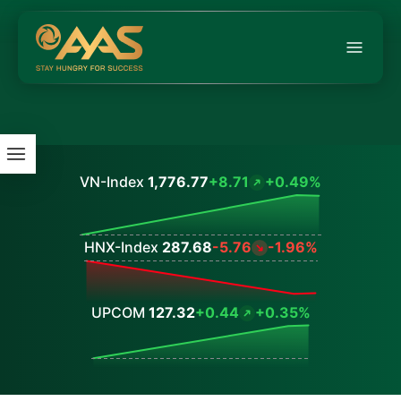
VN-Index
1,776.77
+8.71
+0.49%
Values
HNX-Index
287.68
-5.76
-1.96%
Values
UPCOM
127.32
+0.44
+0.35%
Values