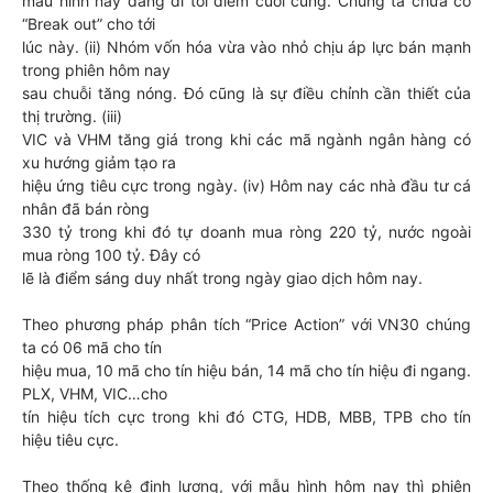
mẫu hình này đang đi tới điểm cuối cùng. Chúng ta chưa có
“Break out” cho tới
lúc này. (ii) Nhóm vốn hóa vừa vào nhỏ chịu áp lực bán mạnh
trong phiên hôm nay
sau chuỗi tăng nóng. Đó cũng là sự điều chỉnh cần thiết của
thị trường. (iii)
VIC và VHM tăng giá trong khi các mã ngành ngân hàng có
xu hướng giảm tạo ra
hiệu ứng tiêu cực trong ngày. (iv) Hôm nay các nhà đầu tư cá
nhân đã bán ròng
330 tỷ trong khi đó tự doanh mua ròng 220 tỷ, nước ngoài
mua ròng 100 tỷ. Đây có
lẽ là điểm sáng duy nhất trong ngày giao dịch hôm nay.
Theo phương pháp phân tích “Price Action” với VN30 chúng
ta có 06 mã cho tín
hiệu mua, 10 mã cho tín hiệu bán, 14 mã cho tín hiệu đi ngang.
PLX, VHM, VIC…cho
tín hiệu tích cực trong khi đó CTG, HDB, MBB, TPB cho tín
hiệu tiêu cực.
Theo thống kê định lượng, với mẫu hình hôm nay thì phiên