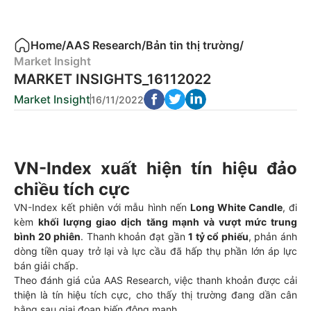
Home
/
AAS Research
/
Bản tin thị trường
/
Market Insight
MARKET INSIGHTS_16112022
Market Insight
16/11/2022
VN-Index xuất hiện tín hiệu đảo
chiều tích cực
VN-Index kết phiên với mẫu hình nến
Long White Candle
, đi
kèm
khối lượng giao dịch tăng mạnh và vượt mức trung
bình 20 phiên
. Thanh khoản đạt gần
1 tỷ cổ phiếu
, phản ánh
dòng tiền quay trở lại và lực cầu đã hấp thụ phần lớn áp lực
bán giải chấp.
Theo đánh giá của AAS Research, việc thanh khoản được cải
thiện là tín hiệu tích cực, cho thấy thị trường đang dần cân
bằng sau giai đoạn biến động mạnh.