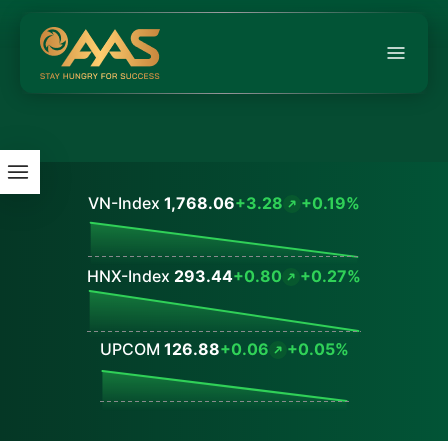
VN-Index
1,768.06
+3.28
+0.19%
Values
HNX-Index
293.44
+0.80
+0.27%
Values
UPCOM
126.88
+0.06
+0.05%
Values