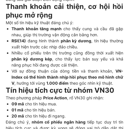
Thanh khoản cải thiện, cơ hội hồi
phục mở rộng
Một số tín hiệu kỹ thuật đáng chú ý:
Thanh khoản tăng mạnh
cho thấy cung và cầu đã gặp
nhau, giúp thị trường vận động cân bằng hơn.
RSI(14)
đang hình thành
phân kỳ dương
, tín hiệu thường
xuất hiện trước các nhịp đảo chiều.
Nhiều cổ phiếu trên thị trường cũng đồng thời xuất hiện
phân kỳ dương kép
, cho thấy lực bán suy yếu và khả
năng phục hồi đang được cải thiện.
Với sự đồng thuận của dòng tiền và thanh khoản,
VN-
Index có thể hình thành nhịp hồi phục theo mô hình chữ
V
, hướng tới vùng
1.000 điểm
theo góc nhìn kỹ thuật.
Tín hiệu tích cực từ nhóm VN30
Theo phương pháp
Price Action
, rổ VN30 ghi nhận:
09 mã
cho tín hiệu mua.
01 mã
cho tín hiệu bán.
20 mã
cho tín hiệu đi ngang.
Đáng chú ý,
nhóm cổ phiếu ngân hàng
tiếp tục duy trì tín
hiệu tích cực và được kỳ vọng sẽ đóng vai trò dẫn dắt thị