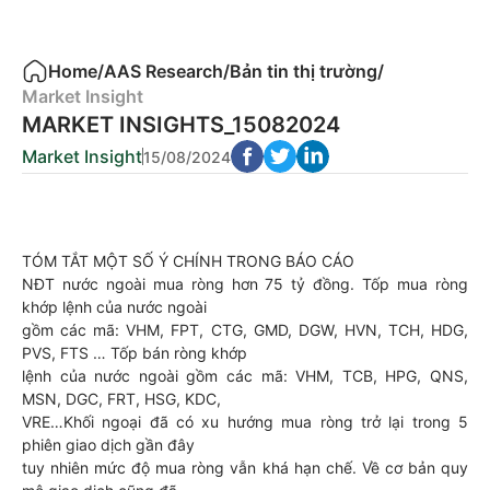
Home
/
AAS Research
/
Bản tin thị trường
/
Market Insight
MARKET INSIGHTS_15082024
Market Insight
15/08/2024
TÓM TẮT MỘT SỐ Ý CHÍNH TRONG BÁO CÁO
NĐT nước ngoài mua ròng hơn 75 tỷ đồng. Tốp mua ròng
khớp lệnh của nước ngoài
gồm các mã: VHM, FPT, CTG, GMD, DGW, HVN, TCH, HDG,
PVS, FTS … Tốp bán ròng khớp
lệnh của nước ngoài gồm các mã: VHM, TCB, HPG, QNS,
MSN, DGC, FRT, HSG, KDC,
VRE…Khối ngoại đã có xu hướng mua ròng trở lại trong 5
phiên giao dịch gần đây
tuy nhiên mức độ mua ròng vẫn khá hạn chế. Về cơ bản quy