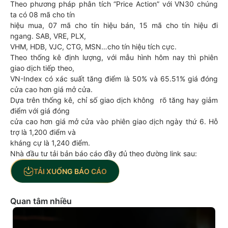
Theo phương pháp phân tích “Price Action” với VN30 chúng
ta có 08 mã cho tín
hiệu mua, 07 mã cho tín hiệu bán, 15 mã cho tín hiệu đi
ngang. SAB, VRE, PLX,
VHM, HDB, VJC, CTG, MSN…cho tín hiệu tích cực.
Theo thống kê định lượng, với mẫu hình hôm nay thì phiên
giao dịch tiếp theo,
VN-Index có xác suất tăng điểm là 50% và 65.51% giá đóng
cửa cao hơn giá mở cửa.
Dựa trên thống kê, chỉ số giao dịch không rõ tăng hay giảm
điểm với giá đóng
cửa cao hơn giá mở cửa vào phiên giao dịch ngày thứ 6. Hỗ
trợ là 1,200 điểm và
kháng cự là 1,240 điểm.
Nhà đầu tư tải bản báo cáo đầy đủ theo đường link sau:
TẢI XUỐNG BÁO CÁO
Quan tâm nhiều