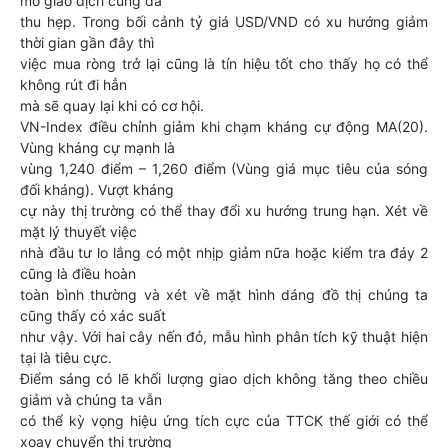
mô giao dịch cũng đã
thu hẹp. Trong bối cảnh tỷ giá USD/VND có xu hướng giảm
thời gian gần đây thì
việc mua ròng trở lại cũng là tín hiệu tốt cho thấy họ có thể
không rút đi hẳn
mà sẽ quay lại khi có cơ hội.
VN-Index điều chỉnh giảm khi chạm kháng cự động MA(20).
Vùng kháng cự mạnh là
vùng 1,240 điểm – 1,260 điểm (Vùng giá mục tiêu của sóng
đối kháng). Vượt kháng
cự này thị trường có thể thay đổi xu hướng trung hạn. Xét về
mặt lý thuyết việc
nhà đầu tư lo lắng có một nhịp giảm nữa hoặc kiểm tra đáy 2
cũng là điều hoàn
toàn bình thường và xét về mặt hình dáng đồ thị chúng ta
cũng thấy có xác suất
như vậy. Với hai cây nến đỏ, mẫu hình phân tích kỹ thuật hiện
tại là tiêu cực.
Điểm sáng có lẽ khối lượng giao dịch không tăng theo chiều
giảm và chúng ta vẫn
có thể kỳ vọng hiệu ứng tích cực của TTCK thế giới có thể
xoay chuyển thị trường