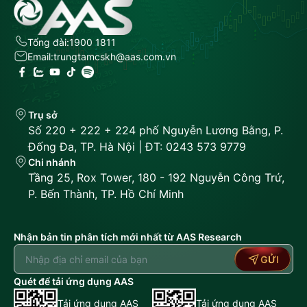
Tổng đài:
1900 1811
Email:
trungtamcskh@aas.com.vn
Trụ sở
Số 220 + 222 + 224 phố Nguyễn Lương Bằng, P.
Đống Đa, TP. Hà Nội | ĐT: 0243 573 9779
Chi nhánh
Tầng 25, Rox Tower, 180 - 192 Nguyễn Công Trứ,
P. Bến Thành, TP. Hồ Chí Minh
Nhận bản tin phân tích mới nhất từ AAS Research
GỬI
Quét để tải ứng dụng AAS
Tải ứng dụng AAS
Tải ứng dụng AAS