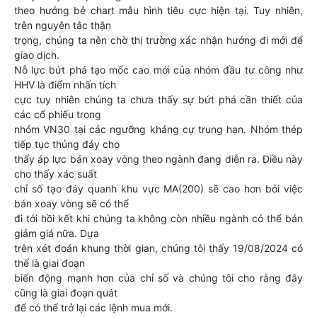
theo hướng bẻ chart mẫu hình tiêu cực hiện tại. Tuy nhiên,
trên nguyên tắc thận
trọng, chúng ta nên chờ thị trường xác nhận hướng đi mới để
giao dịch.
Nỗ lực bứt phá tạo mốc cao mới của nhóm đầu tư công như
HHV là điểm nhấn tích
cực tuy nhiên chúng ta chưa thấy sự bứt phá cần thiết của
các cổ phiếu trong
nhóm VN30 tại các ngưỡng kháng cự trung hạn. Nhóm thép
tiếp tục thủng đáy cho
thấy áp lực bán xoay vòng theo ngành đang diễn ra. Điều này
cho thấy xác suất
chỉ số tạo đáy quanh khu vực MA(200) sẽ cao hơn bởi việc
bán xoay vòng sẽ có thể
đi tới hồi kết khi chúng ta không còn nhiều ngành có thể bán
giảm giá nữa. Dựa
trên xét đoán khung thời gian, chúng tôi thấy 19/08/2024 có
thể là giai đoạn
biến động mạnh hơn của chỉ số và chúng tôi cho rằng đây
cũng là giai đoạn quát
để có thể trở lại các lệnh mua mới.