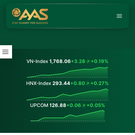
VN-Index
1,768.06
+3.28
+0.19%
Values
HNX-Index
293.44
+0.80
+0.27%
Values
UPCOM
126.88
+0.06
+0.05%
Values