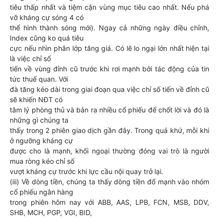
tiêu thấp nhất và tiệm cận vùng mục tiêu cao nhất. Nếu phá
vỡ kháng cự sóng 4 có
thể hình thành sóng mới). Ngay cả những ngày điều chỉnh,
Index cũng ko quá tiêu
cực nếu nhìn phân lớp tăng giá. Có lẽ lo ngại lớn nhất hiện tại
là việc chỉ số
tiến về vùng đỉnh cũ trước khi rơi mạnh bởi tác động của tin
tức thuế quan. Với
đà tăng kéo dài trong giai đoạn qua việc chỉ số tiến về đỉnh cũ
sẽ khiến NĐT có
tâm lý phòng thủ và bản ra nhiều cổ phiếu để chốt lời và đó là
những gì chúng ta
thấy trong 2 phiên giao dịch gần đây. Trong quá khứ, mỗi khi
ở ngưỡng kháng cự
được cho là mạnh, khối ngoại thường đóng vai trò là người
mua ròng kéo chỉ số
vượt kháng cự trước khi lực cầu nội quay trở lại.
(iii) Về dòng tiền, chúng ta thấy dòng tiền đổ mạnh vào nhóm
cổ phiếu ngân hàng
trong phiên hôm nay với ABB, AAS, LPB, FCN, MSB, DDV,
SHB, MCH, PGP, VGI, BID,