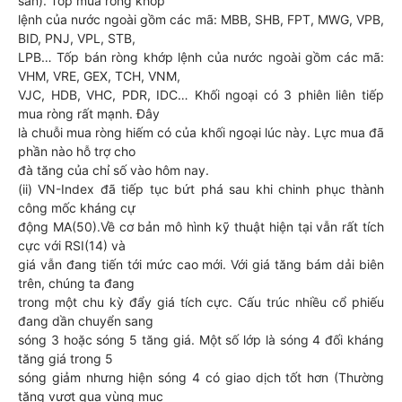
sàn). Tốp mua ròng khớp
lệnh của nước ngoài gồm các mã: MBB, SHB, FPT, MWG, VPB,
BID, PNJ, VPL, STB,
LPB… Tốp bán ròng khớp lệnh của nước ngoài gồm các mã:
VHM, VRE, GEX, TCH, VNM,
VJC, HDB, VHC, PDR, IDC… Khối ngoại có 3 phiên liên tiếp
mua ròng rất mạnh. Đây
là chuỗi mua ròng hiếm có của khối ngoại lúc này. Lực mua đã
phần nào hỗ trợ cho
đà tăng của chỉ số vào hôm nay.
(ii) VN-Index đã tiếp tục bứt phá sau khi chinh phục thành
công mốc kháng cự
động MA(50).Về cơ bản mô hình kỹ thuật hiện tại vẫn rất tích
cực với RSI(14) và
giá vẫn đang tiến tới mức cao mới. Với giá tăng bám dải biên
trên, chúng ta đang
trong một chu kỳ đẩy giá tích cực. Cấu trúc nhiều cổ phiếu
đang dần chuyển sang
sóng 3 hoặc sóng 5 tăng giá. Một số lớp là sóng 4 đối kháng
tăng giá trong 5
sóng giảm nhưng hiện sóng 4 có giao dịch tốt hơn (Thường
tăng vượt qua vùng mục