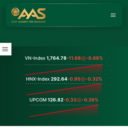
VN-Index
1,764.78
-11.68
-0.66%
Values
HNX-Index
292.64
-0.95
-0.32%
Values
UPCOM
126.82
-0.33
-0.26%
Values