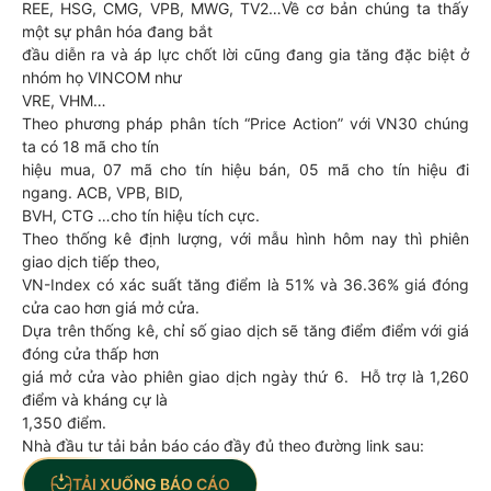
REE, HSG, CMG, VPB, MWG, TV2…Về cơ bản chúng ta thấy
một sự phân hóa đang bắt
đầu diễn ra và áp lực chốt lời cũng đang gia tăng đặc biệt ở
nhóm họ VINCOM như
VRE, VHM…
Theo phương pháp phân tích “Price Action” với VN30 chúng
ta có 18 mã cho tín
hiệu mua, 07 mã cho tín hiệu bán, 05 mã cho tín hiệu đi
ngang. ACB, VPB, BID,
BVH, CTG …cho tín hiệu tích cực.
Theo thống kê định lượng, với mẫu hình hôm nay thì phiên
giao dịch tiếp theo,
VN-Index có xác suất tăng điểm là 51% và 36.36% giá đóng
cửa cao hơn giá mở cửa.
Dựa trên thống kê, chỉ số giao dịch sẽ tăng điểm điểm với giá
đóng cửa thấp hơn
giá mở cửa vào phiên giao dịch ngày thứ 6. Hỗ trợ là 1,260
điểm và kháng cự là
1,350 điểm.
Nhà đầu tư tải bản báo cáo đầy đủ theo đường link sau:
TẢI XUỐNG BÁO CÁO