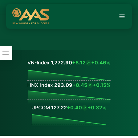
VN-Index
1,772.90
+8.12
+0.46%
Values
HNX-Index
293.09
+0.45
+0.15%
Values
UPCOM
127.22
+0.40
+0.32%
Values