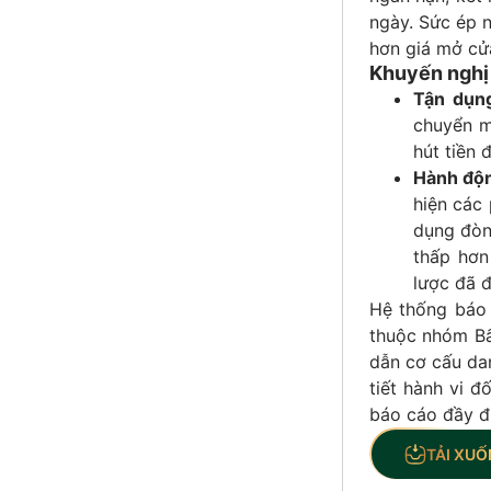
ngày. Sức ép n
hơn giá mở cử
Khuyến nghị 
Tận dụn
chuyển m
hút tiền 
Hành độn
hiện các 
dụng đòn
thấp hơn
lược đã đ
Hệ thống báo 
thuộc nhóm Bấ
dẫn cơ cấu da
tiết hành vi đ
báo cáo đầy đ
TẢI XUỐ