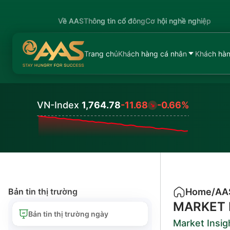
Về AAS
Thông tin cổ đông
Cơ hội nghề nghiệp
Trang chủ
Khách hàng cá nhân
Khách hàn
VN-Index
1,764.78
-11.68
-0.66%
Values
Bản tin thị trường
Home
/
AA
MARKET 
Bản tin thị trường ngày
Market Insig