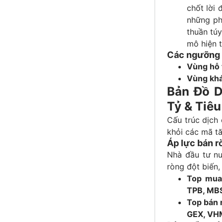
chốt lời 
những ph
thuần túy
mô hiện t
Các ngưỡng b
Vùng hỗ t
Vùng khá
Bản Đồ D
Tỷ & Tiê
Cấu trúc dịch
khỏi các mã tă
Áp lực bán r
Nhà đầu tư nư
ròng đột biến,
Top mua 
TPB, MB
Top bán 
GEX, VH