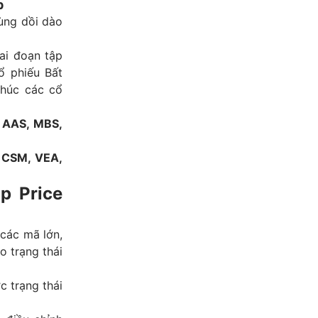
p
cùng dồi dào
ai đoạn tập
ổ phiếu Bất
khúc các cổ
 AAS, MBS,
 CSM, VEA,
p Price
 các mã lớn,
o trạng thái
c trạng thái