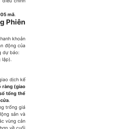
 điều chỉnh
i
05 mã
.
g Phiên
 thanh khoản
ận động của
g dự báo:
 lập).
giao dịch kế
 ràng (giao
số tổng thể
 cửa
.
ng trống giá
động sản và
các vùng cản
 hơn về cuối