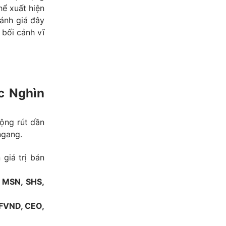
hể xuất hiện
đánh giá đây
 bối cảnh vĩ
c Nghìn
ộng rút dần
ngang.
giá trị bán
 MSN, SHS,
VFVND, CEO,