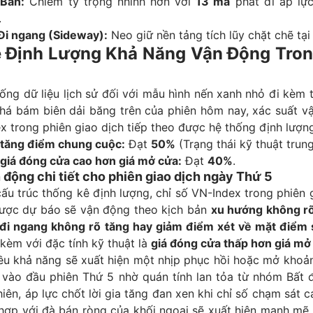
 Bán:
Chiếm tỷ trọng nhỉnh hơn với
13 mã
phát đi áp lực
.
 Đi ngang (Sideway):
Neo giữ nền tảng tích lũy chặt chẽ tạ
 Định Lượng Khả Năng Vận Động Tron
ống dữ liệu lịch sử đối với mẫu hình nến xanh nhỏ đi kèm
phá bám biên dải băng trên của phiên hôm nay, xác suất v
x trong phiên giao dịch tiếp theo được hệ thống định lượn
 tăng điểm chung cuộc:
Đạt
50%
(Trạng thái kỹ thuật trung
 giá đóng cửa cao hơn giá mở cửa:
Đạt
40%
.
 động chi tiết cho phiên giao dịch ngày Thứ 5
ấu trúc thống kê định lượng, chỉ số VN-Index trong phiên 
được dự báo sẽ vận động theo kịch bản
xu hướng không rõ
 đi ngang không rõ tăng hay giảm điểm xét về mặt điểm 
i kèm với đặc tính kỹ thuật là
giá đóng cửa thấp hơn giá mở
iều khả năng sẽ xuất hiện một nhịp phục hồi hoặc mở khoả
 vào đầu phiên Thứ 5 nhờ quán tính lan tỏa từ nhóm Bất 
iên, áp lực chốt lời gia tăng đan xen khi chỉ số chạm sát 
 hợp với đà bán ròng của khối ngoại sẽ xuất hiện mạnh mẽ