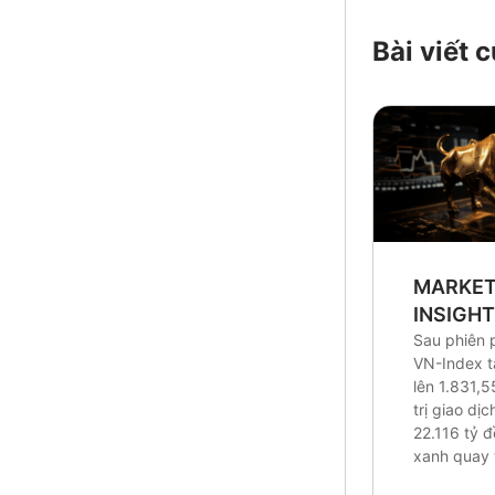
Bài viết
MARKE
INSIGH
Sau phiên 
VN-Index 
lên 1.831,5
trị giao dị
22.116 tỷ 
xanh quay t
Research c