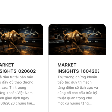
ARKET
MARKET
NSIGHTS_0206026
INSIGHTS_16042026
à đầu tư tải bản báo
Thị trường chứng khoán
o đầy đủ theo đường
tiếp tục duy trì mạch
k sau: Thị trường
tăng điểm số tích cực và
ứng khoán Việt Nam
củng cố các cấu trúc kỹ
iên giao dịch ngày
thuật quan trọng cho
/06/2026 chứng kiến
một xu hướng tăng
lực điều chỉnh tương
trưởng dài hơi hơn. Mặc