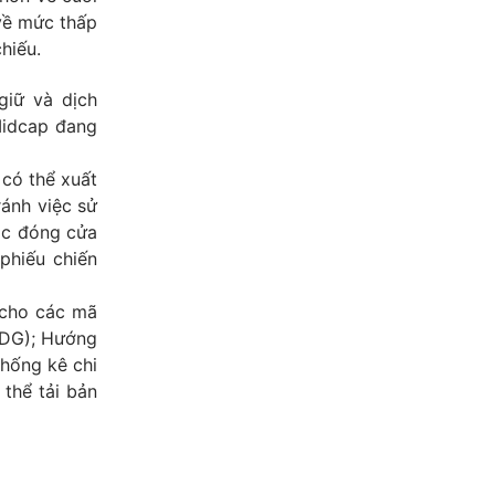
 về mức thấp
hiếu.
giữ và dịch
Midcap đang
 có thể xuất
ránh việc sử
lắc đóng cửa
phiếu chiến
 cho các mã
HDG); Hướng
hống kê chi
 thể tải bản