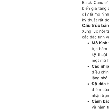
Black Candle"
biến giá tăng
đây là mô hình
kỹ thuật rất tí
Cấu trúc bám
Xung lực nội t
các đặc tính 
Mô hình 
tục bám s
kỹ thuật
một mô h
Các nhịp
điều chỉn
lặng nhỏ 
Độ dốc t
điểm của 
nhận trạ
Cảnh báo 
và nằm t