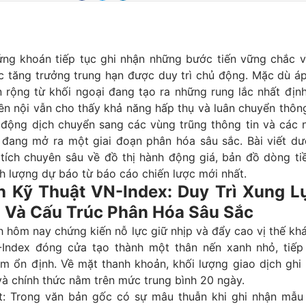
ứng khoán tiếp tục ghi nhận những bước tiến vững chắc 
ực tăng trưởng trung hạn được duy trì chủ động. Mặc dù á
 rộng từ khối ngoại đang tạo ra những rung lắc nhất định
iền nội vẫn cho thấy khả năng hấp thụ và luân chuyển thôn
 động dịch chuyển sang các vùng trũng thông tin và các
 đang mở ra một giai đoạn phân hóa sâu sắc. Bài viết dư
tích chuyên sâu về đồ thị hành động giá, bản đồ dòng ti
nh lượng dự báo từ báo cáo chiến lược mới nhất.
h Kỹ Thuật VN-Index: Duy Trì Xung L
 Và Cấu Trúc Phân Hóa Sâu Sắc
h hôm nay chứng kiến nỗ lực giữ nhịp và đẩy cao vị thế khá
Index đóng cửa tạo thành một thân nến xanh nhỏ, tiếp 
m ổn định. Về mặt thanh khoản, khối lượng giao dịch ghi 
và chính thức nằm trên mức trung bình 20 ngày.
t:
Trong văn bản gốc có sự mâu thuẫn khi ghi nhận mẫu 