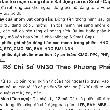
i lan tỏa mạnh sang nhóm Bất động sản và Small-Ca
 đà rút ròng của khối ngoại, dòng tiền nội đang tỏ ra vô 
ay tua bệ đỡ:
dậy của nhóm Bất động sản:
Dòng tiền thông minh sau gi
rổ trụ đang có xu hướng lan tỏa mạnh mẽ sang nhóm c
, các mã có nền tảng đi ngang tích lũy lâu hoặc phân 
 quy mô vốn hóa vừa và nhỏ (Midcap & Small-Cap).
phiếu ghi nhận dòng tiền vào mạnh trong phiên:
HNG,
, SZC, CMG, BIC, BVH, HDG, BMI, NDN…
phiếu đạt chuẩn mua tích lũy an toàn:
CMG, PPC, PHP,
CL…
á Rổ Chỉ Số VN30 Theo Phương Phá
từ áp lực bán ròng nghìn tỷ của khối ngoại tập trung vào
uật nội tại của rổ 30 cổ phiếu vốn hóa lớn (VN30) đã rơi và
 quyết cực kỳ gay gắt:
 Mua (Tích cực):
Ghi nhận tại
12 mã
. Các cổ phiếu giữ đượ
 và dòng tiền nâng đỡ chủ động bao gồm:
LPB, BVH, MBB…