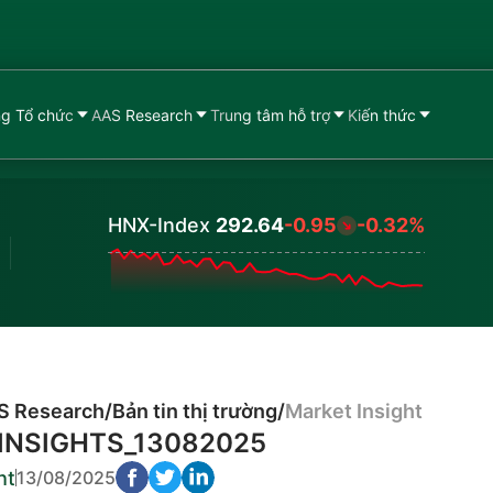
g Tổ chức
AAS Research
Trung tâm hỗ trợ
Kiến thức
HNX-Index
292.64
-0.95
-0.32%
Values
S Research
/
Bản tin thị trường
/
Market Insight
INSIGHTS_13082025
ht
13/08/2025