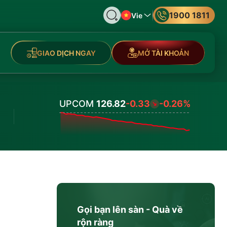
1900 1811
Vie
GIAO DỊCH NGAY
MỞ TÀI KHOẢN
UPCOM
126.82
-0.33
-0.26%
Values
Gọi bạn lên sàn - Quà về
rộn ràng