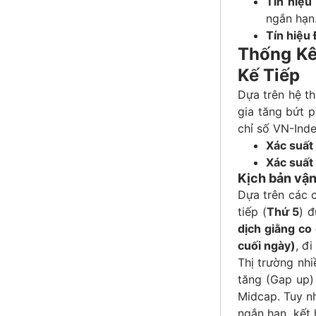
Tín hiệu
ngắn hạn
Tín hiệu
Thống Kê
Kế Tiếp
Dựa trên hệ th
gia tăng bứt 
chỉ số VN-Inde
Xác suất
Xác suất
Kịch bản vận
Dựa trên các c
tiếp (
Thứ 5
) 
dịch giằng co
cuối ngày)
, đ
Thị trường nh
tăng (Gap up)
Midcap. Tuy nh
ngắn hạn, kết