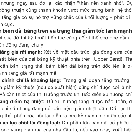
 nhưng ngay sau đó lại xác nhận "thân nến xanh nhỏ". Dự
 đồng thuận cùng thanh khoản vượt mức trung bình, hệ thố
 tăng giá có sự hỗ trợ vững chắc của khối lượng – phát đi 
ch cực.
 biên dải băng trên và trạng thái giảm tốc lành mạnh
ại của đồ thị kỹ thuật tiếp tục củng cố vị thế cho phe cầm 
vận động đáng chú ý:
tăng giá rất mạnh:
Xét về mặt cấu trúc, giá đóng cửa của 
át biên của dải băng kỹ thuật phía trên (Upper Band). Th
 căn bản, trạng thái bám biên dải băng trên dốc lên là b
ình tăng giá rất mạnh mẽ.
 chỉnh chỉ là khoảng lặng:
Trong giai đoạn tăng trưởng 
h giảm kỹ thuật (nếu có xuất hiện) cũng chỉ được coi là 
và cần thiết của thị trường trước khi tiếp diễn xu hướng chí
ăng điểm hạ nhiệt:
Dù xu hướng tăng được bảo toàn, đ
chỉ số chung đang có dấu hiệu giảm nhiệt dần. Đổi lại, th
ng thái phân hóa nội tại diễn ra cực kỳ mạnh mẽ giữa các 
áp lực chốt lời đồng loạt:
Do phần lớn các mã cổ phiếu 
rong vùng giá mua của nhà đầu tư, nếu vào ngày xuất hiệ