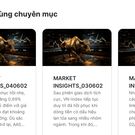
 cùng chuyên mục
T
MARKET
M
TS_0406026
INSIGHTS_0306026
I
phục hồi nhẹ,
Sau phiên giao dịch tích
Nh
tăng 0,69%
cực, VN-Index tiếp tục
cá
5 điểm với giá
duy trì đà hồi phục khi
lin
ch đạt khoảng
dòng tiền có dấu hiệu
ch
đồng. Dù sắc
lan tỏa sang nhiều nhóm
ph
rở lại, AAS
ngành. Trong khi đó,
02
ho rằng các
khối ngoại vẫn duy trì
áp 