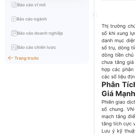
Báo cáo vĩ mô
Báo cáo ngành
Thị trường ch
số khi xung l
Báo cáo doanh nghiệp
danh mục diện
Báo cáo chiến lược
số trụ, dòng t
dòng tiền chủ
Trang trước
chưa tăng giá
hợp các phân 
các số liệu đị
Phân Tíc
Giá Mạnh
Phiên giao dịc
số chung. VN-
mạch tăng điể
tăng tích cực 
Lưu ý kỹ thuậ