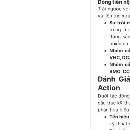
Dòng tiền nộ
Trái ngược với
và liên tục xo
Sự trỗi 
trung ở 
động sản
phiếu có
Nhóm cổ 
VHC, DC4
Nhóm cổ 
BMO, C
Đánh Gi
Action
Dưới tác động 
cấu trúc kỹ th
phân hóa biểu
Tển hiệu
kỹ thuật