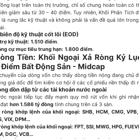
đồng loạt trên toàn thị trường, chỉ số chung hoàn toàn có t
iên giảm sâu từ 30 – 40 điểm. Tuy nhiên, Khối Phân Tích 
 là rung lắc kỹ thuật và không phải là vấn đề quá lớn trong
ại.
iên độ kỹ thuật cốt lõi (EOD)
rợ kỹ thuật:
1.510 điểm
.
ng cự mục tiêu trung hạn:
1.800 điểm
.
òng Tiền: Khối Ngoại Xả Ròng Kỷ Lụ
u Điểm Bất Động Sản - Midcap
 chuyển của dòng vốn cho thấy dòng tiền nóng đang chủ đ
ng giá dốc để tìm kiếm cơ hội ở các cổ phiếu nền thấp đi 
òng dồn dập từ các tài khoản nước ngoài
ớc ngoài tiếp tục đẩy mạnh quy mô rút vốn khi ghi nhận 
 đạt
hơn 1.586 tỷ đồng
tính chung trên cả 3 sàn.
ròng khớp lệnh của khối ngoại:
SHB, HCM, CMG, VPB,
S, VIX, DPM…
ròng khớp lệnh của khối ngoại:
FPT, SSI, MWG, HPG, FUE
M, DGC, VCB…