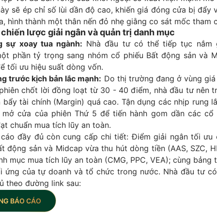
ày sẽ ép chỉ số lùi dần độ cao, khiến giá đóng cửa bị đẩy
a, hình thành một thân nến đỏ nhẹ giằng co sát mốc tham c
chiến lược giải ngân và quản trị danh mục
g sự xoay tua ngành:
Nhà đầu tư có thể tiếp tục nắm 
ột phần tỷ trọng sang nhóm cổ phiếu Bất động sản và 
để tối ưu hiệu suất dòng vốn.
g trước kịch bản lắc mạnh:
Do thị trường đang ở vùng giá
phiên chốt lời đồng loạt từ 30 - 40 điểm, nhà đầu tư nên t
 bẩy tài chính (Margin) quá cao. Tận dụng các nhịp rung 
 mở cửa của phiên Thứ 5 để tiến hành gom dần các cổ 
ạt chuẩn mua tích lũy an toàn.
cáo đầy đủ còn cung cấp chi tiết: Điểm giải ngân tối ưu
t động sản và Midcap vừa thu hút dòng tiền (AAS, SZC, 
nh mục mua tích lũy an toàn (CMG, PPC, VEA); cùng bảng t
ối ứng của tự doanh và tổ chức trong nước. Nhà đầu tư có
ủ theo đường link sau:
NG BÁO CÁO