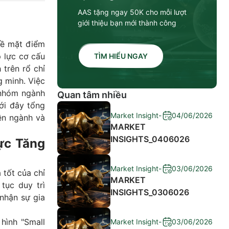
AAS tặng ngay 50K cho mỗi lượt
giới thiệu bạn mới thành công
về mặt điểm
p lực cơ cấu
TÌM HIỂU NGAY
 trên rổ chỉ
g minh. Việc
 nhóm ngành
Quan tâm nhiều
ới đây tổng
Market Insight
-
04/06/2026
ền ngành và
MARKET
INSIGHTS_0406026
ực Tăng
Market Insight
-
03/06/2026
 tốt của chỉ
MARKET
tục duy trì
INSIGHTS_0306026
nhận sự gia
hình "Small
Market Insight
-
03/06/2026