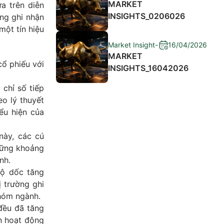
MARKET
a trên diễn
INSIGHTS_0206026
ng ghi nhận
một tín hiệu
Market Insight
-
16/04/2026
MARKET
cổ phiếu với
INSIGHTS_16042026
chỉ số tiếp
eo lý thuyết
iểu hiện của
này, các cú
những khoảng
nh.
ộ dốc tăng
ị trường ghi
nhóm ngành.
đều đã tăng
n hoạt động