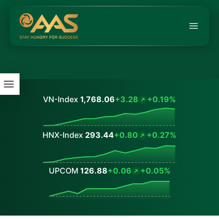
VN-Index
1,768.06
+3.28
+0.19%
Values
HNX-Index
293.44
+0.80
+0.27%
Values
UPCOM
126.88
+0.06
+0.05%
Values