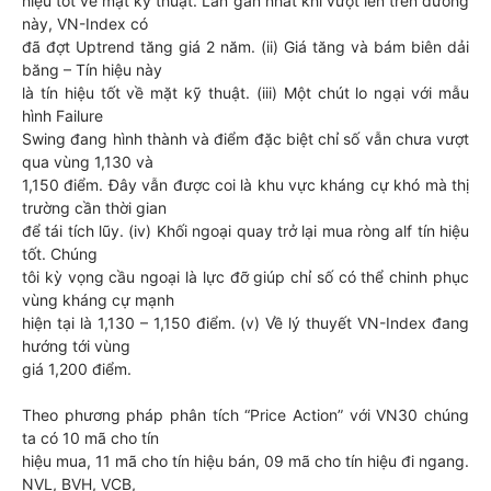
hiệu tốt về mặt kỹ thuật. Lần gần nhất khi vượt lên trên đường
này, VN-Index có
đã đợt Uptrend tăng giá 2 năm. (ii) Giá tăng và bám biên dải
băng – Tín hiệu này
là tín hiệu tốt về mặt kỹ thuật. (iii) Một chút lo ngại với mẫu
hình Failure
Swing đang hình thành và điểm đặc biệt chỉ số vẫn chưa vượt
qua vùng 1,130 và
1,150 điểm. Đây vẫn được coi là khu vực kháng cự khó mà thị
trường cần thời gian
để tái tích lũy. (iv) Khối ngoại quay trở lại mua ròng alf tín hiệu
tốt. Chúng
tôi kỳ vọng cầu ngoại là lực đỡ giúp chỉ số có thể chinh phục
vùng kháng cự mạnh
hiện tại là 1,130 – 1,150 điểm. (v) Về lý thuyết VN-Index đang
hướng tới vùng
giá 1,200 điểm.
Theo phương pháp phân tích “Price Action” với VN30 chúng
ta có 10 mã cho tín
hiệu mua, 11 mã cho tín hiệu bán, 09 mã cho tín hiệu đi ngang.
NVL, BVH, VCB,