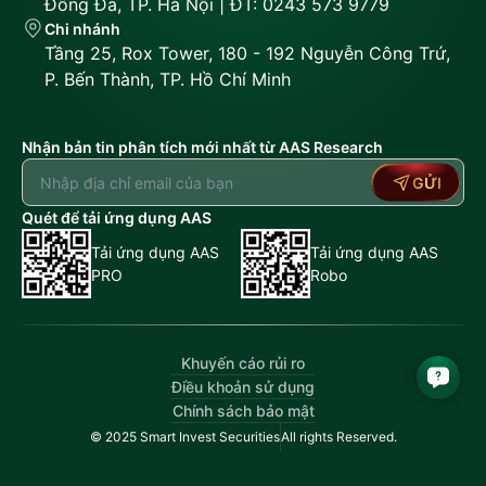
Đống Đa, TP. Hà Nội | ĐT: 0243 573 9779
Chi nhánh
Tầng 25, Rox Tower, 180 - 192 Nguyễn Công Trứ,
P. Bến Thành, TP. Hồ Chí Minh
Nhận bản tin phân tích mới nhất từ AAS Research
GỬI
Quét để tải ứng dụng AAS
Tải ứng dụng AAS
Tải ứng dụng AAS
PRO
Robo
Khuyến cáo rủi ro
Điều khoản sử dụng
Chính sách bảo mật
© 2025 Smart Invest Securities
All rights Reserved.