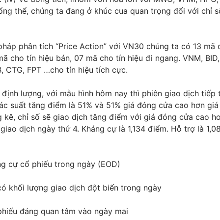
Tổng thể, chúng ta đang ở khúc cua quan trọng đối với chỉ s
háp phân tích “Price Action” với VN30 chúng ta có 13 mã c
ã cho tín hiệu bán, 07 mã cho tín hiệu đi ngang. VNM, BID
 CTG, FPT …cho tín hiệu tích cực.
định lượng, với mẫu hình hôm nay thì phiên giao dịch tiếp 
ác suất tăng điểm là 51% và 51% giá đóng cửa cao hơn giá
 kê, chỉ số sẽ giao dịch tăng điểm với giá đóng cửa cao h
giao dịch ngày thứ 4. Kháng cự là 1,134 điểm. Hỗ trợ là 1,0
ng cự cổ phiếu trong ngày (EOD)
ó khối lượng giao dịch đột biến trong ngày
hiếu đáng quan tâm vào ngày mai