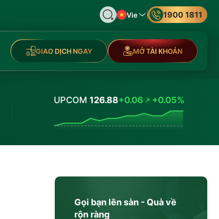
1900 1811
Vie
GIAO DỊCH NGAY
MỞ TÀI KHOẢN
UPCOM
126.88
+0.06
+0.05%
Values
Gọi bạn lên sàn - Quà về
rộn ràng