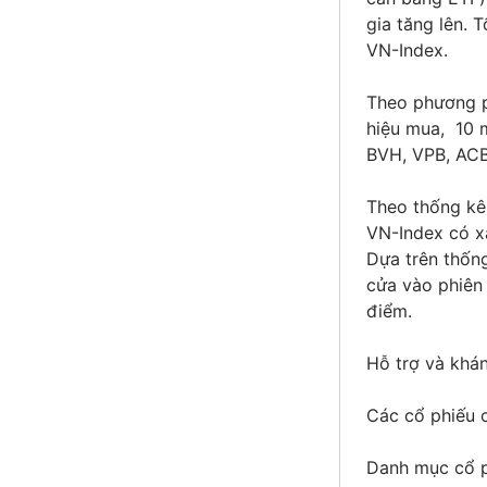
gia tăng lên. 
VN-Index.
Theo phương p
hiệu mua, 10 m
BVH, VPB, ACB,
Theo thống kê 
VN-Index có x
Dựa trên thống
cửa vào phiên 
điểm.
Hỗ trợ và khá
Các cổ phiếu c
Danh mục cổ p