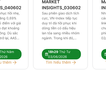
T
MARKET
M
TS_0406026
INSIGHTS_0306026
I
phục hồi nhẹ,
Sau phiên giao dịch tích
Nh
tăng 0,69%
cực, VN-Index tiếp tục
cá
5 điểm với giá
duy trì đà hồi phục khi
lin
ch đạt khoảng
dòng tiền có dấu hiệu
ch
đồng. Dù sắc
lan tỏa sang nhiều nhóm
ph
rở lại, AAS
ngành. Trong khi đó,
02
ho rằng các
khối ngoại vẫn duy trì
áp 
thuật hiện tại
chuỗi bán ròng trên
đối
Thứ Năm
18h29
Thứ Tư
ủ để xác
HOSE nhưng áp lực đã
kỹ 
2026
03/06/2026
ớng tăng mới.
phần nào được hấp thụ
dần
u thêm
Tìm hiểu thêm
iếp tục phân
bởi dòng tiền trong
đòi
…]
nước. Báo cáo […]
cự