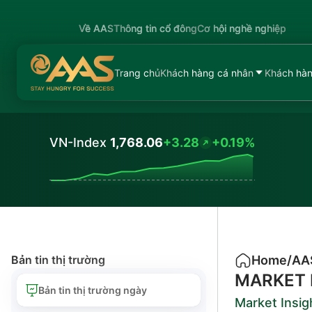
Về AAS
Thông tin cổ đông
Cơ hội nghề nghiệp
Trang chủ
Khách hàng cá nhân
Khách hàn
VN-Index
1,768.06
+3.28
+0.19%
Values
Bản tin thị trường
Home
/
AA
MARKET 
Bản tin thị trường ngày
Market Insig