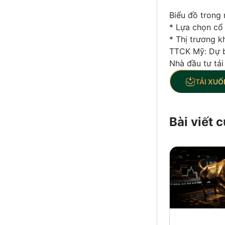
Biểu đồ trong 
* Lựa chọn cổ 
* Thị trương k
TTCK Mỹ: Dự b
Nhà đầu tư tải
TẢI XUỐ
Bài viết