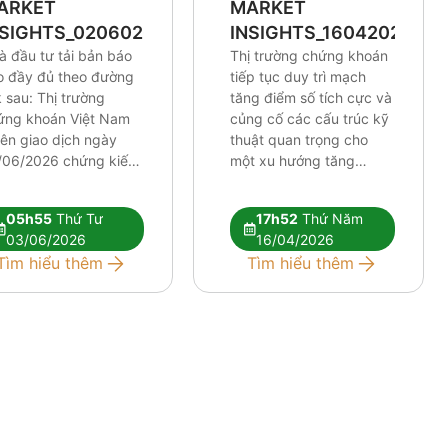
ARKET
MARKET
NSIGHTS_0206026
INSIGHTS_16042026
à đầu tư tải bản báo
Thị trường chứng khoán
o đầy đủ theo đường
tiếp tục duy trì mạch
k sau: Thị trường
tăng điểm số tích cực và
ứng khoán Việt Nam
củng cố các cấu trúc kỹ
iên giao dịch ngày
thuật quan trọng cho
/06/2026 chứng kiến
một xu hướng tăng
lực điều chỉnh tương
trưởng dài hơi hơn. Mặc
 mạnh. Những tín hiệu
dù chỉ số chung thiết lập
05h55
Thứ Tư
17h52
Thứ Năm
thuật tiêu cực đang
những cột mốc định hình
03/06/2026
16/04/2026
 xuất hiện rõ nét hơn,
xu hướng khá lạc quan,
Tìm hiểu thêm
Tìm hiểu thêm
 hỏi nhà đầu tư phải
tâm lý thị trường nhìn
c kỳ […]
[…]