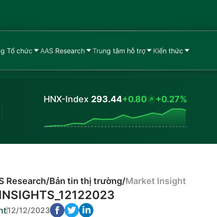
g Tổ chức
AAS Research
Trung tâm hỗ trợ
Kiến thức
HNX-Index
293.44
+0.80
+0.27%
Values
S Research
/
Bản tin thị trường
/
Market Insight
INSIGHTS_12122023
ht
12/12/2023