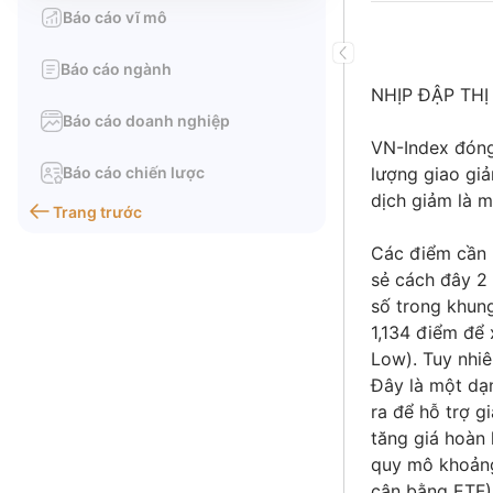
Báo cáo vĩ mô
Báo cáo ngành
NHỊP ĐẬP TH
Báo cáo doanh nghiệp
VN-Index đóng 
Báo cáo chiến lược
lượng giao gi
dịch giảm là m
Trang trước
Các điểm cần l
sẻ cách đây 2 
số trong khung
1,134 điểm để 
Low). Tuy nhiê
Đây là một dạn
ra để hỗ trợ g
tăng giá hoàn 
quy mô khoảng 
cân bằng ETF)