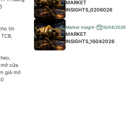
MARKET
ố
INSIGHTS_0206026
Market Insight
-
16/04/2026
ho tín
MARKET
, TCB,
INSIGHTS_16042026
theo,
 mở cửa.
ơn giá mở
80