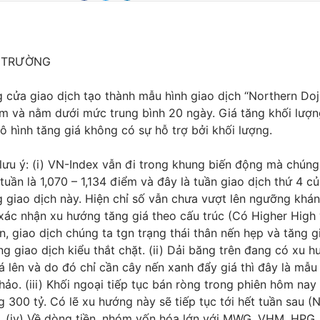
Ị TRƯỜNG
cửa giao dịch tạo thành mẫu hình giao dịch “Northern Doji
ảm và nằm dưới mức trung bình 20 ngày. Giá tăng khối lượn
ô hình tăng giá không có sự hỗ trợ bởi khối lượng.
ưu ý: (i) VN-Index vẫn đi trong khung biến động mà chúng 
tuần là 1,070 – 1,134 điểm và đây là tuần giao dịch thứ 4 củ
 giao dịch này. Hiện chỉ số vẫn chưa vượt lên ngưỡng khá
xác nhận xu hướng tăng giá theo cấu trúc (Có Higher High
n, giao dịch chúng ta tgn trạng thái thân nến hẹp và tăng g
g giao dịch kiểu thắt chặt. (ii) Dải băng trên đang có xu 
iá lên và do đó chỉ cần cây nến xanh đẩy giá thì đây là mẫu
hảo. (iii) Khối ngoại tiếp tục bán ròng trong phiên hôm nay
300 tỷ. Có lẽ xu hướng này sẽ tiếp tục tới hết tuần sau (N
. (iv) Về dòng tiền, nhóm vốn hóa lớn với MWG, VHM, HPG