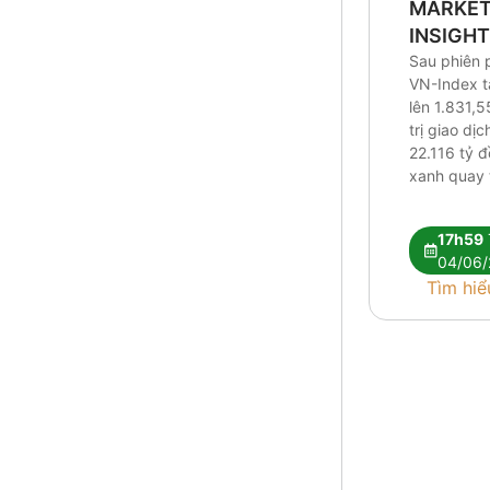
MARKE
INSIGH
Sau phiên 
VN-Index 
lên 1.831,5
trị giao dị
22.116 tỷ 
xanh quay t
Research c
tín hiệu kỹ 
17h59
vẫn chưa đ
04/06/
nhận xu hư
Tìm hiể
Dòng tiền t
hóa giữa [