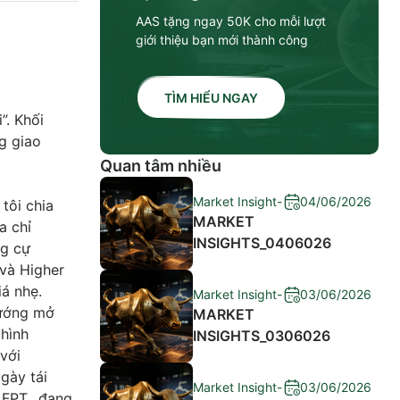
AAS tặng ngay 50K cho mỗi lượt
giới thiệu bạn mới thành công
TÌM HIỂU NGAY
”. Khối
g giao
Quan tâm nhiều
Market Insight
-
04/06/2026
tôi chia
MARKET
a chỉ
INSIGHTS_0406026
ng cự
 và Higher
iá nhẹ.
Market Insight
-
03/06/2026
hướng mở
MARKET
 hình
INSIGHTS_0306026
 với
gày tái
Market Insight
-
03/06/2026
, FPT…đang