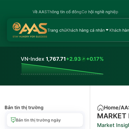
Về AAS
Thông tin cổ đông
Cơ hội nghề nghiệp
Trang chủ
Khách hàng cá nhân
Khách hàn
VN-Index
1,767.71
+2.93
+0.17%
Values
Bản tin thị trường
Home
/
AA
MARKET 
Bản tin thị trường ngày
Market Insig