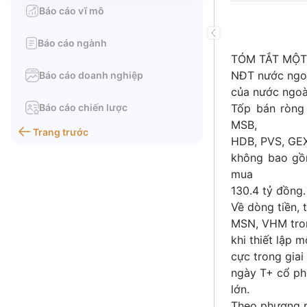
Báo cáo vĩ mô
Báo cáo ngành
TÓM TẮT MỘT
NĐT nước ngoà
Báo cáo doanh nghiệp
của nước ngoà
Báo cáo chiến lược
Tốp bán ròng
MSB,
Trang trước
HDB, PVS, GEX
không bao gồ
mua
130.4 tỷ đồng
Về dòng tiền,
MSN, VHM trong
khi thiết lập 
cực trong giai
ngày T+ cổ ph
lớn.
Theo phương p