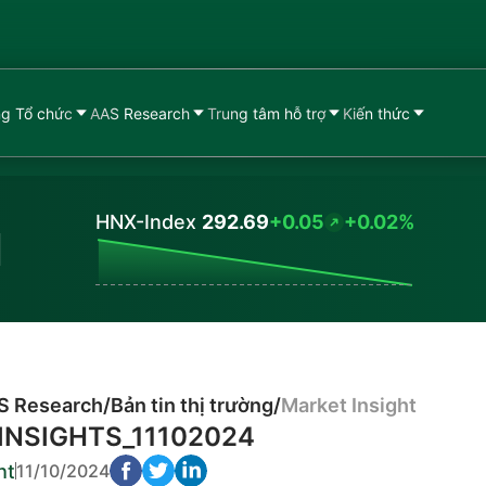
g Tổ chức
AAS Research
Trung tâm hỗ trợ
Kiến thức
HNX-Index
292.69
+0.05
+0.02%
Values
S Research
/
Bản tin thị trường
/
Market Insight
INSIGHTS_11102024
ht
11/10/2024