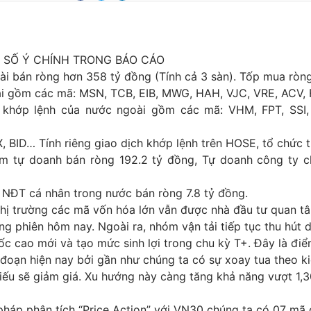
 SỐ Ý CHÍNH TRONG BÁO CÁO
i bán ròng hơn 358 tỷ đồng (Tính cả 3 sàn). Tốp mua ròn
i gồm các mã: MSN, TCB, EIB, MWG, HAH, VJC, VRE, ACV,
 khớp lệnh của nước ngoài gồm các mã: VHM, FPT, SSI
, BID… Tính riêng giao dịch khớp lệnh trên HOSE, tổ chức 
m tự doanh bán ròng 192.2 tỷ đồng, Tự doanh công ty 
. NĐT cá nhân trong nước bán ròng 7.8 tỷ đồng.
 thị trường các mã vốn hóa lớn vẫn được nhà đầu tư quan t
 phiên hôm nay. Ngoài ra, nhóm vận tải tiếp tục thu hút 
mốc cao mới và tạo mức sinh lợi trong chu kỳ T+. Đây là điể
 đoạn hiện nay bởi gần như chúng ta có sự xoay tua theo k
iếu sẽ giảm giá. Xu hướng này càng tăng khả năng vượt 1,
háp phân tích “Price Action” với VN30 chúng ta có 07 mã 