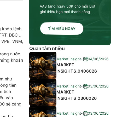
AAS tặng ngay 50K cho mỗi lượt
giới thiệu bạn mới thành công
g khớp lệnh
TÌM HIỂU NGAY
 FRT, DBC …
, VPB, VNM,
Quan tâm nhiều
trong nước
Market Insight
-
04/06/2026
chứng khoán
MARKET
INSIGHTS_0406026
âm như
dòng tiền
Market Insight
-
03/06/2026
m tích
MARKET
iểu vào
INSIGHTS_0306026
300 sẽ càng
Market Insight
-
03/06/2026
cho tín