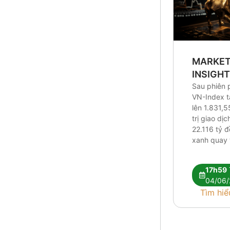
MARKE
INSIGH
Sau phiên 
VN-Index 
lên 1.831,5
trị giao dị
22.116 tỷ 
xanh quay t
Research c
tín hiệu kỹ 
17h59
vẫn chưa đ
04/06/
nhận xu hư
Tìm hiể
Dòng tiền t
hóa giữa [