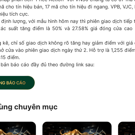
ã cho tín hiệu bán, 17 mã cho tín hiệu đi ngang. VPB, VJC,
iệu tích cực.
định lượng, với mẫu hình hôm nay thì phiên giao dịch tiếp 
xác suất tăng điểm là 50% và 27.58% giá đóng cửa cao
 kê, chỉ số giao dịch không rõ tăng hay giảm điểm với giá
ở cửa vào phiên giao dịch ngày thứ 2. Hỗ trợ là 1,255 điể
315 điểm.
 bản báo cáo đầy đủ theo đường link sau:
NG BÁO CÁO
 cùng chuyên mục