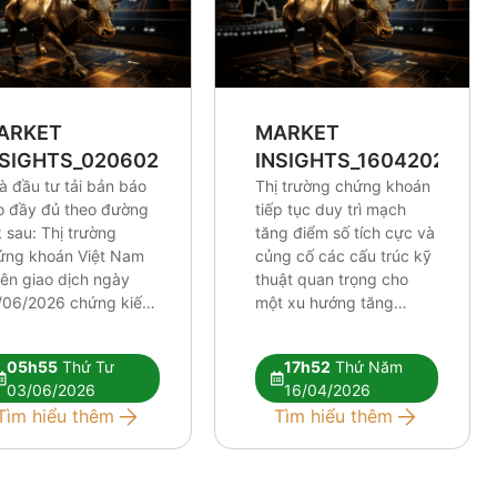
ARKET
MARKET
NSIGHTS_0206026
INSIGHTS_16042026
à đầu tư tải bản báo
Thị trường chứng khoán
o đầy đủ theo đường
tiếp tục duy trì mạch
k sau: Thị trường
tăng điểm số tích cực và
ứng khoán Việt Nam
củng cố các cấu trúc kỹ
iên giao dịch ngày
thuật quan trọng cho
/06/2026 chứng kiến
một xu hướng tăng
lực điều chỉnh tương
trưởng dài hơi hơn. Mặc
 mạnh. Những tín hiệu
dù chỉ số chung thiết lập
05h55
Thứ Tư
17h52
Thứ Năm
thuật tiêu cực đang
những cột mốc định hình
03/06/2026
16/04/2026
 xuất hiện rõ nét hơn,
xu hướng khá lạc quan,
Tìm hiểu thêm
Tìm hiểu thêm
 hỏi nhà đầu tư phải
tâm lý thị trường nhìn
c kỳ […]
[…]