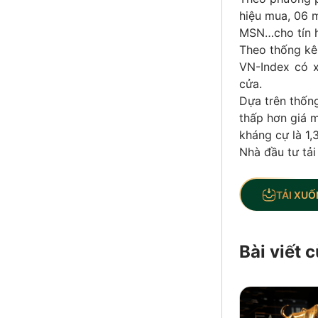
hiệu mua, 06 m
MSN…cho tín h
Theo thống kê 
VN-Index có 
cửa.
Dựa trên thống
thấp hơn giá m
kháng cự là 1,
Nhà đầu tư tải
TẢI XUỐ
Bài viết