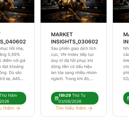
T
MARKET
M
TS_0406026
INSIGHTS_0306026
I
phục hồi nhẹ,
Sau phiên giao dịch tích
Nh
tăng 0,69%
cực, VN-Index tiếp tục
cá
5 điểm với giá
duy trì đà hồi phục khi
lin
ch đạt khoảng
dòng tiền có dấu hiệu
ch
đồng. Dù sắc
lan tỏa sang nhiều nhóm
ph
rở lại, AAS
ngành. Trong khi đó,
02
ho rằng các
khối ngoại vẫn duy trì
áp 
thuật hiện tại
chuỗi bán ròng trên
đối
Thứ Năm
18h29
Thứ Tư
ủ để xác
HOSE nhưng áp lực đã
kỹ 
2026
03/06/2026
ớng tăng mới.
phần nào được hấp thụ
dần
u thêm
Tìm hiểu thêm
iếp tục phân
bởi dòng tiền trong
đòi
…]
nước. Báo cáo […]
cự