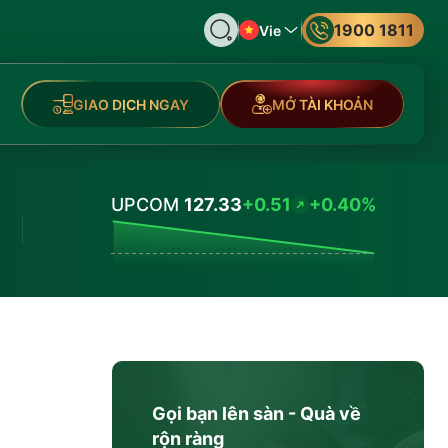
1900 1811
Vie
GIAO DỊCH NGAY
MỞ TÀI KHOẢN
UPCOM
127.33
+0.51
+0.40%
Values
Gọi bạn lên sàn - Quà về
rộn ràng