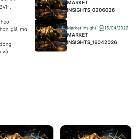
MARKET
 BVH,
INSIGHTS_0206026
theo,
Market Insight
-
16/04/2026
 hơn giá mở
MARKET
INSIGHTS_16042026
 đóng
m và