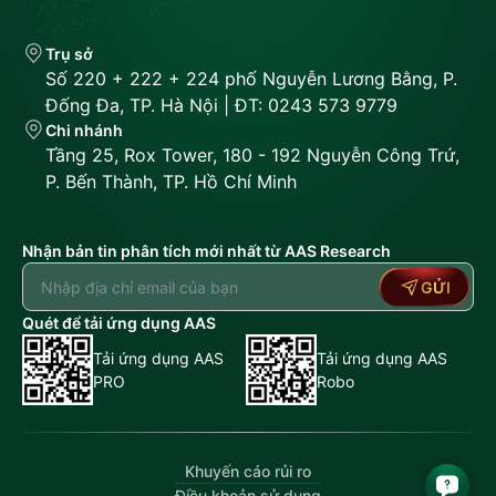
Trụ sở
Số 220 + 222 + 224 phố Nguyễn Lương Bằng, P.
Đống Đa, TP. Hà Nội | ĐT: 0243 573 9779
Chi nhánh
Tầng 25, Rox Tower, 180 - 192 Nguyễn Công Trứ,
P. Bến Thành, TP. Hồ Chí Minh
Nhận bản tin phân tích mới nhất từ AAS Research
GỬI
Quét để tải ứng dụng AAS
Tải ứng dụng AAS
Tải ứng dụng AAS
PRO
Robo
Khuyến cáo rủi ro
Điều khoản sử dụng