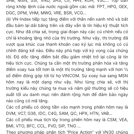
SHB, MSN, SSI, VND, SHS, CII, HHV, KDH, VSC… Tốp bán
ròng khớp lệnh của nước ngoài gồm các mã: FPT, HPG, GEX,
DGC, DPM, VHM, MWG, VRE, BSR, VCG…
(ii) VN-Index tiếp tục tăng điểm với thân nến xanh nhỏ và bắt
đầu bám lại dải băng trên và đây vẫn là tín hiệu kỹ thuật tích
cực. Như đã chia sẻ, trong giai đoạn này các cú chỉnh nếu có
chỉ là khoảng lặng nhỏ của thị trường. Như vậy, thị trường đã
vượt qua khúc cua thanh khoản cao kỷ lục mà không có cú
chỉnh đáng kể nào. Điều này phù hợp với kỳ vọng của chúng
tôi. Độ dốc tăng điểm bắt đầu giảm nhiệt trở lại cũng là tín
hiệu tích cực. Chúng ta cần một thị trường phân hóa và tăng
điểm xoay tua tốt hơn là một thị trường tăng mạnh với hơn ½
số điểm đóng góp tới từ họ VINCOM. Sự xoay tua sang MSN
hôm nay là một dạng như vậy. Như từng chia sẻ, với thị
trường kiểu này chúng ta mua và nắm giữ thường sẽ có hiệu
suất tối ưu danh mục nên đánh rộng hơn để đảm bảo ngày
nào cũng có mã tăng.
Các cổ phiếu có dòng tiền vào mạnh trong phiên hôm nay là
DVM, VC7, G36, IDC, C4G, SAM, QC, HPX, HTN, VAB…
Các cổ phiếu mua tích lũy trong phiên hôm nay là CSM, VEA,
BMI, VTO, BFC, CCL, PVD, SIP, TNG …
Theo phương pháp phân tích “Price Action” với VN30 chúng