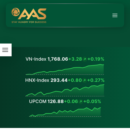
VN-Index
1,768.06
+3.28
+0.19%
Values
HNX-Index
293.44
+0.80
+0.27%
Values
UPCOM
126.88
+0.06
+0.05%
Values