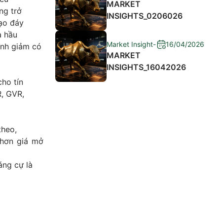
MARKET
ng trở
INSIGHTS_0206026
tạo đáy
a hầu
Market Insight
-
16/04/2026
ỉnh giảm có
MARKET
INSIGHTS_16042026
ho tín
R, GVR,
theo,
 hơn giá mở
áng cự là