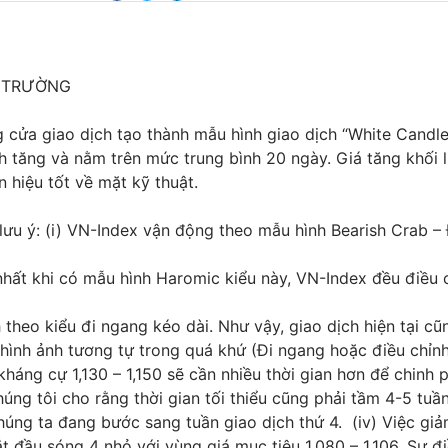
Ị TRƯỜNG
 cửa giao dịch tạo thành mẫu hình giao dịch “White Candle
h tăng và nằm trên mức trung bình 20 ngày. Giá tăng khối 
n hiệu tốt về mặt kỹ thuật.
ưu ý: (i) VN-Index vận động theo mẫu hình Bearish Crab – 
nhất khi có mẫu hình Haromic kiểu này, VN-Index đều điều 
 theo kiểu đi ngang kéo dài. Như vậy, giao dịch hiện tại cũ
c hình ảnh tương tự trong quá khứ (Đi ngang hoặc điều chỉn
g kháng cự 1,130 – 1,150 sẽ cần nhiều thời gian hơn để chinh 
úng tôi cho rằng thời gian tối thiểu cũng phải tầm 4-5 tuầ
Chúng ta đang bước sang tuần giao dịch thứ 4. (iv) Việc g
ắt đầu sóng 4 nhỏ với vùng giá mục tiêu 1,080 – 1,106. Sự đ