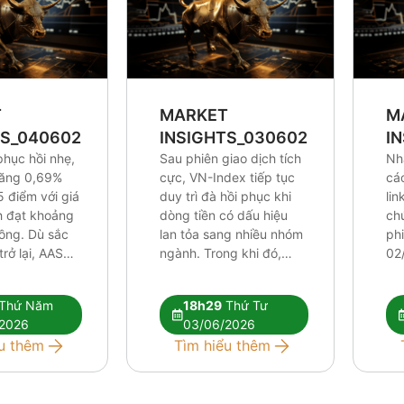
T
MARKET
M
TS_0406026
INSIGHTS_0306026
I
phục hồi nhẹ,
Sau phiên giao dịch tích
Nh
tăng 0,69%
cực, VN-Index tiếp tục
cá
5 điểm với giá
duy trì đà hồi phục khi
lin
ch đạt khoảng
dòng tiền có dấu hiệu
ch
đồng. Dù sắc
lan tỏa sang nhiều nhóm
ph
rở lại, AAS
ngành. Trong khi đó,
02
ho rằng các
khối ngoại vẫn duy trì
áp 
thuật hiện tại
chuỗi bán ròng trên
đối
Thứ Năm
18h29
Thứ Tư
ủ để xác
HOSE nhưng áp lực đã
kỹ 
2026
03/06/2026
ớng tăng mới.
phần nào được hấp thụ
dần
u thêm
Tìm hiểu thêm
iếp tục phân
bởi dòng tiền trong
đòi
…]
nước. Báo cáo […]
cự