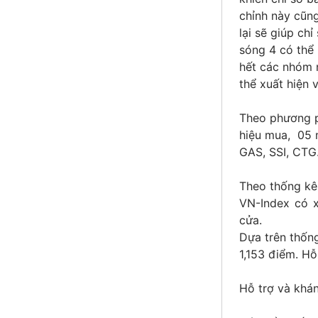
chỉnh này cũng
lại sẽ giúp ch
sóng 4 có thể 
hết các nhóm 
thể xuất hiện 
Theo phương p
hiệu mua, 05 m
GAS, SSI, CTG..
Theo thống kê 
VN-Index có 
cửa.
Dựa trên thống
1,153 điểm. Hỗ
Hỗ trợ và khá