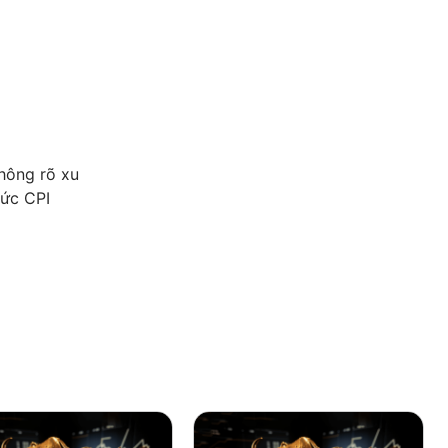
hông rõ xu
tức CPI