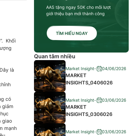
AAS tặng ngay 50K cho mỗi lượt
giới thiệu bạn mới thành công
TÌM HIỂU NGAY
”. Khối
lượng
Quan tâm nhiều
Market Insight
-
04/06/2026
Đây là
MARKET
INSIGHTS_0406026
chỉnh
ng có
Market Insight
-
03/06/2026
h giảm
MARKET
phục
INSIGHTS_0306026
n giao
iảm mạnh
Market Insight
-
03/06/2026
iều