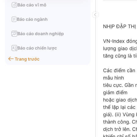
Báo cáo vĩ mô
Báo cáo ngành
NHỊP ĐẬP TH
Báo cáo doanh nghiệp
VN-Index đóng
Báo cáo chiến lược
lượng giao dịc
tăng cũng là tí
Trang trước
Các điểm cần l
mẫu hình
tiêu cực. Gần 
giảm điểm
hoặc giao dịch
thể lặp lại cá
giá). (ii) Vùn
thành công. Ch
dịch trở lên. 
khiến chỉ số b