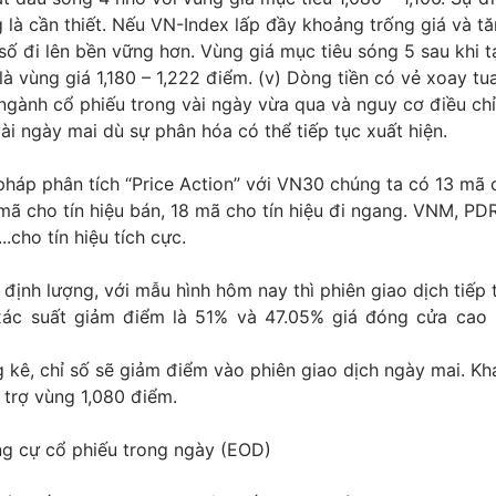
 là cần thiết. Nếu VN-Index lấp đầy khoảng trống giá và tă
ỉ số đi lên bền vững hơn. Vùng giá mục tiêu sóng 5 sau khi 
là vùng giá 1,180 – 1,222 điểm. (v) Dòng tiền có vẻ xoay tu
ngành cổ phiếu trong vài ngày vừa qua và nguy cơ điều ch
vài ngày mai dù sự phân hóa có thể tiếp tục xuất hiện.
háp phân tích “Price Action” với VN30 chúng ta có 13 mã c
ã cho tín hiệu bán, 18 mã cho tín hiệu đi ngang. VNM, PD
.cho tín hiệu tích cực.
định lượng, với mẫu hình hôm nay thì phiên giao dịch tiếp 
xác suất giảm điểm là 51% và 47.05% giá đóng cửa cao
 kê, chỉ số sẽ giảm điểm vào phiên giao dịch ngày mai. Kh
 trợ vùng 1,080 điểm.
ng cự cổ phiếu trong ngày (EOD)