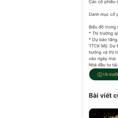
Các cổ phiếu c
Danh mục cổ p
Biểu đồ trong 
* Thị trường q
* Dự báo tăng 
TTCK Mỹ: Dự b
hướng và thị t
vào ngày mai.
Nhà đầu tư tải
TẢI XUỐ
Bài viết