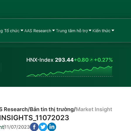
g Tổ chức
AAS Research
Trung tâm hỗ trợ
Kiến thức
HNX-Index
293.44
+0.80
+0.27%
Values
S Research
/
Bản tin thị trường
/
Market Insight
INSIGHTS_11072023
ht
11/07/2023