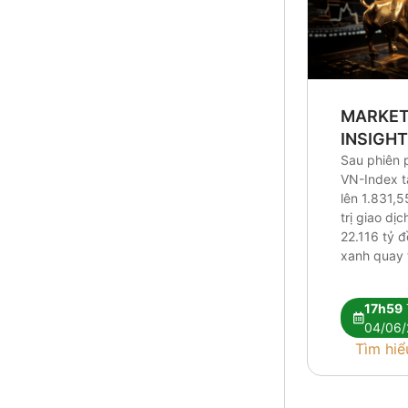
MARKE
INSIGH
Sau phiên 
VN-Index 
lên 1.831,5
trị giao dị
22.116 tỷ 
xanh quay t
Research c
tín hiệu kỹ 
17h59
vẫn chưa đ
04/06/
nhận xu hư
Tìm hiể
Dòng tiền t
hóa giữa [