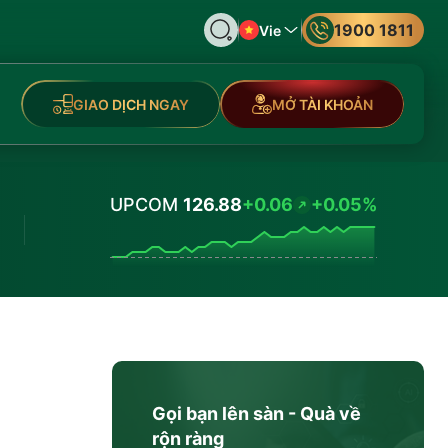
1900 1811
Vie
GIAO DỊCH NGAY
MỞ TÀI KHOẢN
UPCOM
126.88
+0.06
+0.05%
Values
Gọi bạn lên sàn - Quà về
rộn ràng