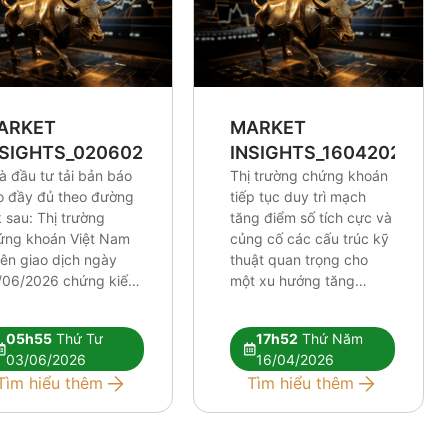
ARKET
MARKET
NSIGHTS_0206026
INSIGHTS_16042026
à đầu tư tải bản báo
Thị trường chứng khoán
o đầy đủ theo đường
tiếp tục duy trì mạch
k sau: Thị trường
tăng điểm số tích cực và
ứng khoán Việt Nam
củng cố các cấu trúc kỹ
iên giao dịch ngày
thuật quan trọng cho
/06/2026 chứng kiến
một xu hướng tăng
lực điều chỉnh tương
trưởng dài hơi hơn. Mặc
 mạnh. Những tín hiệu
dù chỉ số chung thiết lập
05h55
Thứ Tư
17h52
Thứ Năm
thuật tiêu cực đang
những cột mốc định hình
03/06/2026
16/04/2026
 xuất hiện rõ nét hơn,
xu hướng khá lạc quan,
Tìm hiểu thêm
Tìm hiểu thêm
 hỏi nhà đầu tư phải
tâm lý thị trường nhìn
c kỳ […]
[…]