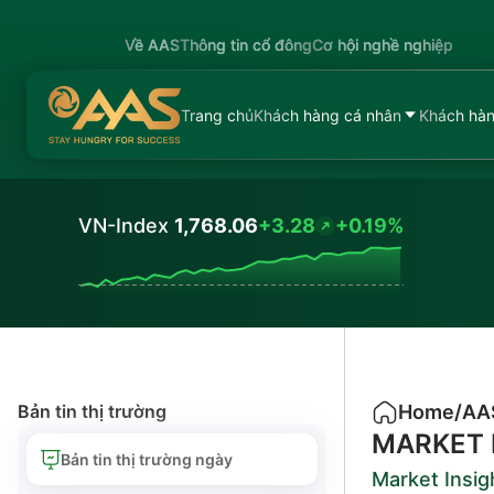
Về AAS
Thông tin cổ đông
Cơ hội nghề nghiệp
Trang chủ
Khách hàng cá nhân
Khách hàn
VN-Index
1,768.06
+3.28
+0.19%
Values
Bản tin thị trường
Home
/
AA
MARKET 
Bản tin thị trường ngày
Market Insig