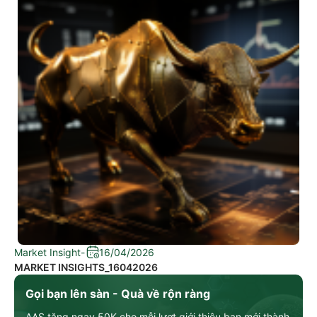
Market Insight
-
16/04/2026
MARKET INSIGHTS_16042026
Gọi bạn lên sàn - Quà về rộn ràng
AAS tặng ngay 50K cho mỗi lượt giới thiệu bạn mới thành