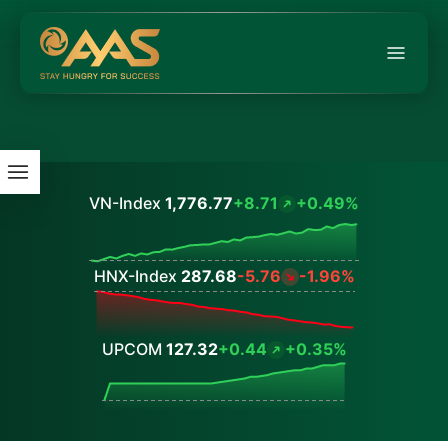
VN-Index
1,776.77
+8.71
+0.49%
Values
HNX-Index
287.68
-5.76
-1.96%
Values
UPCOM
127.32
+0.44
+0.35%
Values