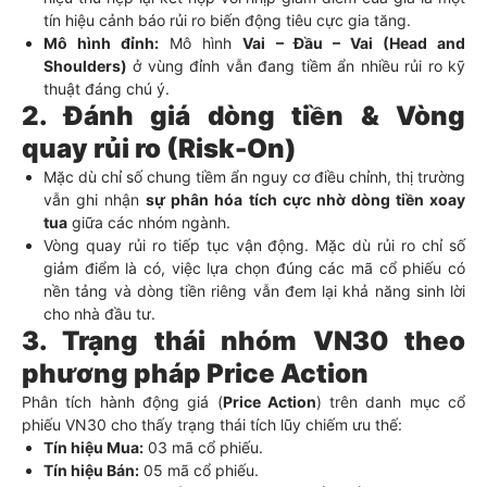
tín hiệu cảnh báo rủi ro biến động tiêu cực gia tăng.
Mô hình đỉnh:
Mô hình
Vai – Đầu – Vai (Head and
Shoulders)
ở vùng đỉnh vẫn đang tiềm ẩn nhiều rủi ro kỹ
thuật đáng chú ý.
2. Đánh giá dòng tiền & Vòng
quay rủi ro (Risk-On)
Mặc dù chỉ số chung tiềm ẩn nguy cơ điều chỉnh, thị trường
vẫn ghi nhận
sự phân hóa tích cực nhờ dòng tiền xoay
tua
giữa các nhóm ngành.
Vòng quay rủi ro tiếp tục vận động. Mặc dù rủi ro chỉ số
giảm điểm là có, việc lựa chọn đúng các mã cổ phiếu có
nền tảng và dòng tiền riêng vẫn đem lại khả năng sinh lời
cho nhà đầu tư.
3. Trạng thái nhóm VN30 theo
phương pháp Price Action
Phân tích hành động giá (
Price Action
) trên danh mục cổ
phiếu VN30 cho thấy trạng thái tích lũy chiếm ưu thế:
Tín hiệu Mua:
03 mã cổ phiếu.
Tín hiệu Bán:
05 mã cổ phiếu.