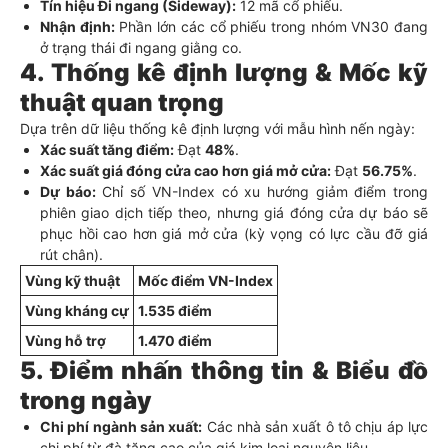
Tín hiệu Đi ngang (Sideway):
12 mã cổ phiếu.
Nhận định:
Phần lớn các cổ phiếu trong nhóm VN30 đang
ở trạng thái đi ngang giằng co.
4. Thống kê định lượng & Mốc kỹ
thuật quan trọng
Dựa trên dữ liệu thống kê định lượng với mẫu hình nến ngày:
Xác suất tăng điểm:
Đạt
48%
.
Xác suất giá đóng cửa cao hơn giá mở cửa:
Đạt
56.75%
.
Dự báo:
Chỉ số VN-Index có xu hướng giảm điểm trong
phiên giao dịch tiếp theo, nhưng giá đóng cửa dự báo sẽ
phục hồi cao hơn giá mở cửa (kỳ vọng có lực cầu đỡ giá
rút chân).
Vùng kỹ thuật
Mốc điểm VN-Index
Vùng kháng cự
1.535 điểm
Vùng hỗ trợ
1.470 điểm
5. Điểm nhấn thông tin & Biểu đồ
trong ngày
Chi phí ngành sản xuất:
Các nhà sản xuất ô tô chịu áp lực
chi phí từ đà tăng cao của giá kim loại nguyên liệu.