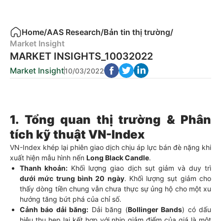
Home
/
AAS Research
/
Bản tin thị trường
/
Market Insight
MARKET INSIGHTS_10032022
Market Insight
10/03/2022
1. Tổng quan thị trường & Phân
tích kỹ thuật VN-Index
VN-Index khép lại phiên giao dịch chịu áp lực bán đè nặng khi
xuất hiện mẫu hình nến
Long Black Candle
.
Thanh khoản:
Khối lượng giao dịch sụt giảm và duy trì
dưới mức trung bình 20 ngày
. Khối lượng sụt giảm cho
thấy dòng tiền chung vẫn chưa thực sự ủng hộ cho một xu
hướng tăng bứt phá của chỉ số.
Cảnh báo dải băng:
Dải băng (
Bollinger Bands
) có dấu
hiệu thu hẹp lại kết hợp với nhịp giảm điểm của giá là một