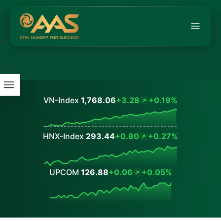
VN-Index
1,768.06
+3.28
+0.19%
Values
HNX-Index
293.44
+0.80
+0.27%
Values
UPCOM
126.88
+0.06
+0.05%
Values