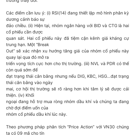
trường thay đổi.
Các điểm cần lưu ý: (i) RSI(14) đang thiết lập mô hình phân kỳ
dương cảnh báo sự
đảo chiều. (ii) Hiện tại, nhóm ngân hàng với BID và CTG là hai
cổ phiếu cần được
quan sát. Hai cổ phiếu này đã tiệm cận kênh giá kháng cự
trung hạn. Một “Break
Out” sẽ xác nhận xu hướng tăng giá của nhóm cổ phiếu này
quay lại qua đó mở ra
triển vọng tích cực hơn cho thị trường. (iii) NVL và PDR có thể
còn quá sớm để
đạt trạng thái cân bằng nhưng nếu DIG, KBC, HSG…đạt trạng
thái cân bằng vào ngày
mai, cơ hội thị trường sẽ rõ ràng hơn khi tâm lý sẽ được cải
thiện. (iv) Khối
ngoại đang hỗ trợ mua ròng nhóm dầu khí và chúng ta đang
chờ đợi điểm uốn của
nhóm cổ phiếu dầu khí lúc này.
Theo phương pháp phân tích “Price Action” với VN30 chúng
ta có 09 mã cho tín