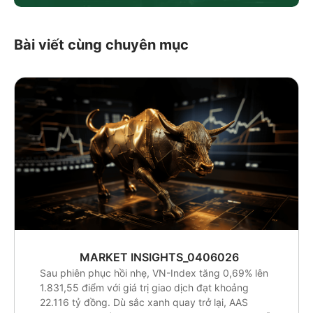
Bài viết cùng chuyên mục
MARKET INSIGHTS_0406026
Sau phiên phục hồi nhẹ, VN-Index tăng 0,69% lên
1.831,55 điểm với giá trị giao dịch đạt khoảng
22.116 tỷ đồng. Dù sắc xanh quay trở lại, AAS