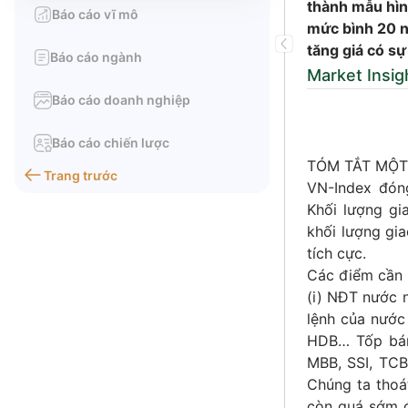
thành mẫu hình
Báo cáo vĩ mô
mức bình 20 ng
tăng giá có sự
Báo cáo ngành
Market Insig
Báo cáo doanh nghiệp
Báo cáo chiến lược
TÓM TẮT MỘT
Trang trước
VN-Index đóng
Khối lượng gi
khối lượng gia
tích cực.
Các điểm cần 
(i) NĐT nước 
lệnh của nước
HDB… Tốp bán
MBB, SSI, TCB
Chúng ta thoá
còn quá sớm đ