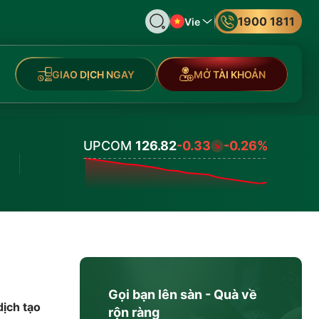
1900 1811
Vie
GIAO DỊCH NGAY
MỞ TÀI KHOẢN
UPCOM
126.82
-0.33
-0.26%
Values
Gọi bạn lên sàn - Quà về
ịch tạo
rộn ràng