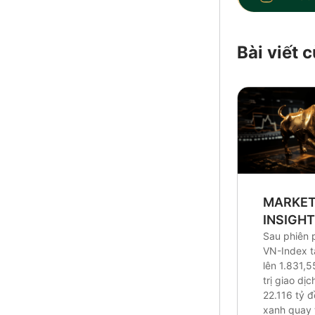
Bài viết
MARKE
INSIGH
Sau phiên 
VN-Index 
lên 1.831,5
trị giao dị
22.116 tỷ 
xanh quay t