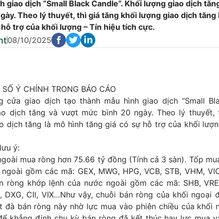
 giao dịch “Small Black Candle”. Khối lượng giao dịch tăn
ày. Theo lý thuyết, thì giá tăng khối lượng giao dịch tăng
 hỗ trợ của khối lượng – Tín hiệu tích cực.
ht
08/10/2025
 SỐ Ý CHÍNH TRONG BÁO CÁO
 cửa giao dịch tạo thành mẫu hình giao dịch “Small Bla
ao dịch tăng và vượt mức bình 20 ngày. Theo lý thuyết, t
o dịch tăng là mô hình tăng giá có sự hỗ trợ của khối lượn
lưu ý:
ngoài mua ròng hơn 75.66 tỷ đồng (Tính cả 3 sàn). Tốp mu
 ngoài gồm các mã: GEX, MWG, HPG, VCB, STB, VHM, VIC
 ròng khớp lệnh của nước ngoài gồm các mã: SHB, VRE
, DXG, CII, VIX…Như vậy, chuỗi bán ròng của khối ngoại đ
t đà bán ròng này nhờ lực mua vào phiên chiều của khối 
ể khẳng định chu kỳ bán ròng đã kết thúc hay lực mua 