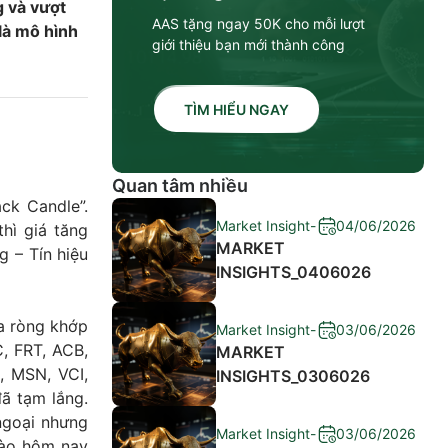
g và vượt
AAS tặng ngay 50K cho mỗi lượt
 là mô hình
giới thiệu bạn mới thành công
TÌM HIỂU NGAY
Quan tâm nhiều
ck Candle”.
Market Insight
-
04/06/2026
hì giá tăng
MARKET
g – Tín hiệu
INSIGHTS_0406026
a ròng khớp
Market Insight
-
03/06/2026
, FRT, ACB,
MARKET
, MSN, VCI,
INSIGHTS_0306026
ã tạm lắng.
ngoại nhưng
Market Insight
-
03/06/2026
vào hôm nay