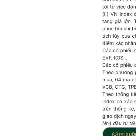
tới từ việc đ
(ii) VN-Index
tăng giá lớn.
phục hồi khi t
tích lũy của 
điểm xác nhận 
Các cổ phiếu m
EVF, KOS…
Các cổ phiếu 
Theo phương p
mua, 04 mã ch
VCB, CTG, TPB,
Theo thống kê
Index có xác 
trên thống kê
giao dịch ngày
Nhà đầu tư tải
TẢI XUỐ