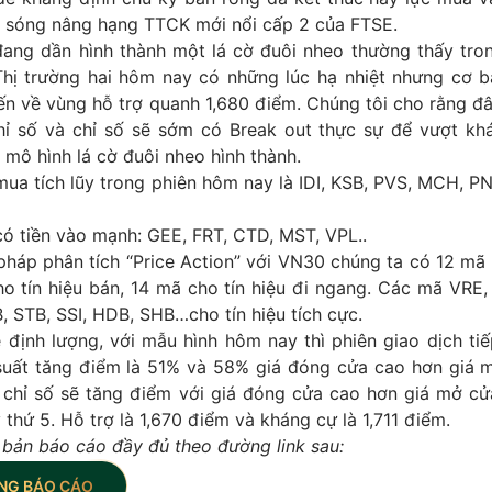
ón sóng nâng hạng TTCK mới nổi cấp 2 của FTSE.
 đang dần hình thành một lá cờ đuôi nheo thường thấy tro
 Thị trường hai hôm nay có những lúc hạ nhiệt nhưng cơ b
iến về vùng hỗ trợ quanh 1,680 điểm. Chúng tôi cho rằng đây
chỉ số và chỉ số sẽ sớm có Break out thực sự để vượt khá
mô hình lá cờ đuôi nheo hình thành.
ua tích lũy trong phiên hôm nay là IDI, KSB, PVS, MCH, PN
có tiền vào mạnh: GEE, FRT, CTD, MST, VPL..
háp phân tích “Price Action” với VN30 chúng ta có 12 mã 
o tín hiệu bán, 14 mã cho tín hiệu đi ngang. Các mã VRE
 STB, SSI, HDB, SHB…cho tín hiệu tích cực.
 định lượng, với mẫu hình hôm nay thì phiên giao dịch ti
suất tăng điểm là 51% và 58% giá đóng cửa cao hơn giá 
, chỉ số sẽ tăng điểm với giá đóng cửa cao hơn giá mở cử
 thứ 5. Hỗ trợ là 1,670 điểm và kháng cự là 1,711 điểm.
 bản báo cáo đầy đủ theo đường link sau:
NG BÁO CÁO