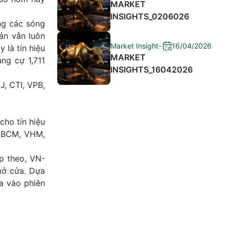
MARKET
INSIGHTS_0206026
ng các sóng
ản vẫn luôn
Market Insight
-
16/04/2026
 là tín hiệu
MARKET
ng cự 1,711
INSIGHTS_16042026
J, CTI, VPB,
cho tín hiệu
, BCM, VHM,
ếp theo, VN-
mở cửa. Dựa
a vào phiên