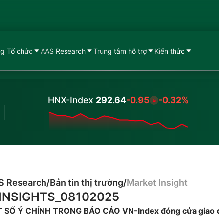
g Tổ chức
AAS Research
Trung tâm hỗ trợ
Kiến thức
HNX-Index
292.64
-0.95
-0.32%
Values
S Research
/
Bản tin thị trường
/
Market Insight
INSIGHTS_08102025
SỐ Ý CHÍNH TRONG BÁO CÁO VN-Index đóng cửa giao d