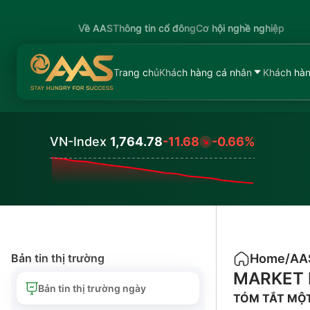
Về AAS
Thông tin cổ đông
Cơ hội nghề nghiệp
Trang chủ
Khách hàng cá nhân
Khách hàn
VN-Index
1,764.78
-11.68
-0.66%
Values
Bản tin thị trường
Home
/
AA
MARKET 
Bản tin thị trường ngày
TÓM TẮT MỘT 