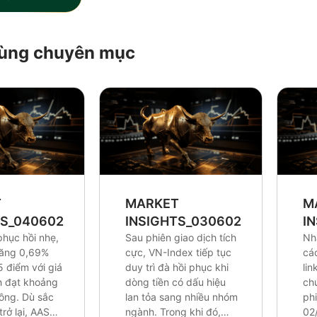
 cùng chuyên mục
T
MARKET
M
TS_0406026
INSIGHTS_0306026
I
phục hồi nhẹ,
Sau phiên giao dịch tích
Nh
tăng 0,69%
cực, VN-Index tiếp tục
cá
5 điểm với giá
duy trì đà hồi phục khi
lin
ch đạt khoảng
dòng tiền có dấu hiệu
ch
đồng. Dù sắc
lan tỏa sang nhiều nhóm
ph
rở lại, AAS
ngành. Trong khi đó,
02