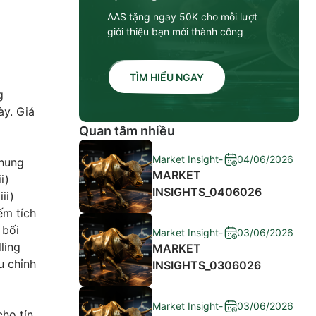
AAS tặng ngay 50K cho mỗi lượt
giới thiệu bạn mới thành công
TÌM HIỂU NGAY
g
ày. Giá
Quan tâm nhiều
Market Insight
-
04/06/2026
khung
MARKET
i)
INSIGHTS_0406026
ii)
ếm tích
 bối
Market Insight
-
03/06/2026
ling
MARKET
u chỉnh
INSIGHTS_0306026
Market Insight
-
03/06/2026
ho tín