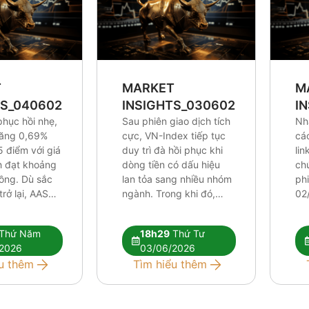
T
MARKET
M
TS_0406026
INSIGHTS_0306026
I
phục hồi nhẹ,
Sau phiên giao dịch tích
Nh
tăng 0,69%
cực, VN-Index tiếp tục
cá
5 điểm với giá
duy trì đà hồi phục khi
lin
ch đạt khoảng
dòng tiền có dấu hiệu
ch
đồng. Dù sắc
lan tỏa sang nhiều nhóm
ph
rở lại, AAS
ngành. Trong khi đó,
02
ho rằng các
khối ngoại vẫn duy trì
áp 
thuật hiện tại
chuỗi bán ròng trên
đối
Thứ Năm
18h29
Thứ Tư
ủ để xác
HOSE nhưng áp lực đã
kỹ 
2026
03/06/2026
ớng tăng mới.
phần nào được hấp thụ
dần
u thêm
Tìm hiểu thêm
iếp tục phân
bởi dòng tiền trong
đòi
…]
nước. Báo cáo […]
cự