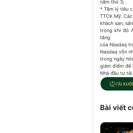
năm thứ 3;
* Tâm lý tiêu 
TTCK Mỹ: Các c
khách sạn, sản
trong khi đó
tăng
của Nasdaq tr
Nasdaq vốn nh
trong ngày hôm
giảm điểm để 
Nhà đầu tư tải
TẢI XUỐ
Bài viết