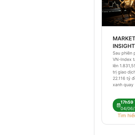
MARKE
INSIGH
Sau phiên 
VN-Index 
lên 1.831,5
trị giao dị
22.116 tỷ 
xanh quay t
Research c
tín hiệu kỹ 
17h59
vẫn chưa đ
04/06/
nhận xu hư
Tìm hiể
Dòng tiền t
hóa giữa [