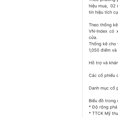
hiệu mua, 02 m
tín hiệu tích c
Theo thống kê 
VN-Index có 
cửa.
Thống kê cho t
1,050 điểm và 
Hỗ trợ và khá
Các cổ phiếu c
Danh mục cổ p
Biểu đồ trong 
* Độ rộng phá 
* TTCK Mỹ thư