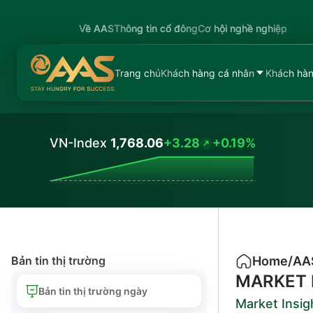
Về AAS
Thông tin cổ đông
Cơ hội nghề nghiệp
Trang chủ
Khách hàng cá nhân
Khách hàn
VN-Index
1,768.06
+3.28
+0.19%
Values
Bản tin thị trường
Home
/
AA
MARKET 
Bản tin thị trường ngày
Market Insig