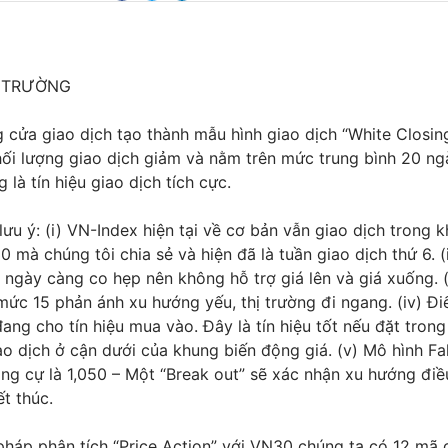
Ị TRƯỜNG
 cửa giao dịch tạo thành mẫu hình giao dịch “White Closin
ối lượng giao dịch giảm và nằm trên mức trung bình 20 ng
 là tín hiệu giao dịch tích cực.
ưu ý: (i) VN-Index hiện tại về cơ bản vẫn giao dịch trong 
30 mà chúng tôi chia sẻ và hiện đã là tuần giao dịch thứ 6. (i
ngày càng co hẹp nên không hỗ trợ giá lên và giá xuống. (i
ức 15 phản ánh xu hướng yếu, thị trường đi ngang. (iv) Đi
ng cho tín hiệu mua vào. Đây là tín hiệu tốt nếu đặt trong
ao dịch ở cận dưới của khung biến động giá. (v) Mô hình Fal
g cự là 1,050 – Một “Break out” sẽ xác nhận xu hướng điề
t thúc.
háp phân tích “Price Action” với VN30 chúng ta có 12 mã c