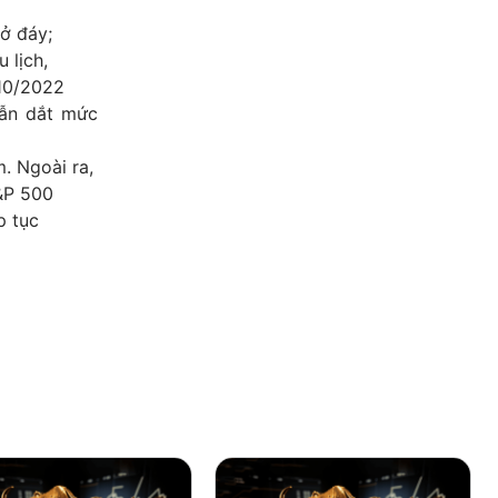
 ở đáy;
 lịch,
 10/2022
dẫn dắt mức
. Ngoài ra,
&P 500
p tục