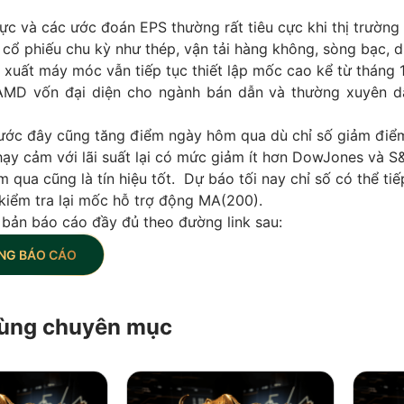
cực và các ước đoán EPS thường rất tiêu cực khi thị trường
ổ phiếu chu kỳ như thép, vận tải hàng không, sòng bạc, du
 xuất máy móc vẫn tiếp tục thiết lập mốc cao kể từ tháng
 AMD vốn đại diện cho ngành bán dẫn và thường xuyên 
ước đây cũng tăng điểm ngày hôm qua dù chỉ số giảm điểm
ạy cảm với lãi suất lại có mức giảm ít hơn DowJones và S
 qua cũng là tín hiệu tốt. Dự báo tối nay chỉ số có thể tiế
kiểm tra lại mốc hỗ trợ động MA(200).
 bản báo cáo đầy đủ theo đường link sau:
NG BÁO CÁO
 cùng chuyên mục