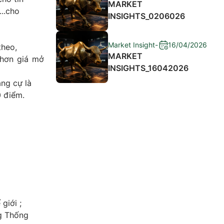
MARKET
...cho
INSIGHTS_0206026
Market Insight
-
16/04/2026
theo,
MARKET
 hơn giá mở
INSIGHTS_16042026
áng cự là
0 điểm.
giới ;
ng Thống