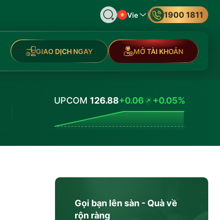
1900 1811
Vie
GIAO DỊCH NGAY
MỞ TÀI KHOẢN
UPCOM
126.88
+0.06
+0.05%
Values
Gọi bạn lên sàn - Quà về
rộn ràng