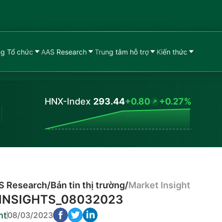
g Tổ chức
AAS Research
Trung tâm hỗ trợ
Kiến thức
HNX-Index
293.44
+0.80
+0.27%
Values
S Research
/
Bản tin thị trường
/
Market Insight
INSIGHTS_08032023
ht
08/03/2023