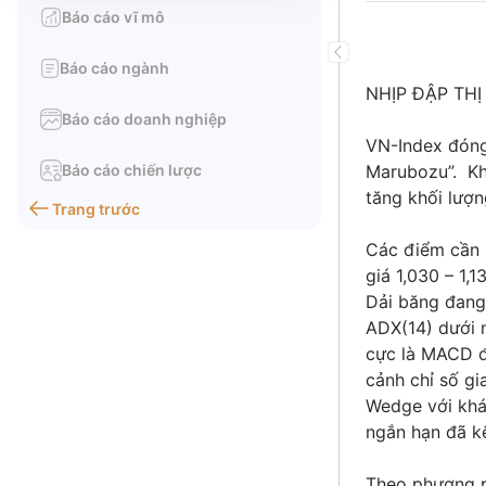
Báo cáo vĩ mô
Báo cáo ngành
NHỊP ĐẬP TH
Báo cáo doanh nghiệp
VN-Index đóng
Báo cáo chiến lược
Marubozu”. Kh
tăng khối lượng
Trang trước
Các điểm cần l
giá 1,030 – 1,1
Dải băng đang 
ADX(14) dưới m
cực là MACD đa
cảnh chỉ số gi
Wedge với khán
ngắn hạn đã kế
Theo phương p