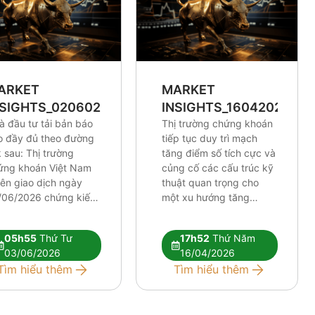
ARKET
MARKET
NSIGHTS_0206026
INSIGHTS_16042026
à đầu tư tải bản báo
Thị trường chứng khoán
o đầy đủ theo đường
tiếp tục duy trì mạch
k sau: Thị trường
tăng điểm số tích cực và
ứng khoán Việt Nam
củng cố các cấu trúc kỹ
iên giao dịch ngày
thuật quan trọng cho
/06/2026 chứng kiến
một xu hướng tăng
lực điều chỉnh tương
trưởng dài hơi hơn. Mặc
 mạnh. Những tín hiệu
dù chỉ số chung thiết lập
05h55
Thứ Tư
17h52
Thứ Năm
thuật tiêu cực đang
những cột mốc định hình
03/06/2026
16/04/2026
 xuất hiện rõ nét hơn,
xu hướng khá lạc quan,
Tìm hiểu thêm
Tìm hiểu thêm
 hỏi nhà đầu tư phải
tâm lý thị trường nhìn
c kỳ […]
[…]