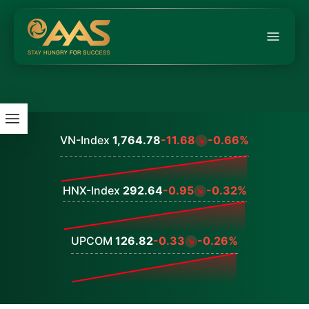
VN-Index
1,764.78
-11.68
-0.66%
Values
HNX-Index
292.64
-0.95
-0.32%
Values
UPCOM
126.82
-0.33
-0.26%
Values