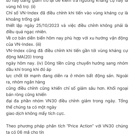
số này đang giảm trở lại để kiểm tra ngưỡng kháng cự nay là
vùng hỗ trợ. (ii)
Chỉ số VN-Index đã điều chỉnh khi tiến vào vùng kháng cự là
khoảng trống giá
thiết lập ngày 25/10/2023 và việc điều chỉnh không phải là
điều quá ngạc nhiên.
Về cơ bản diễn biến hôm nay phù hợp với xu hướng vận động
của VN-Index. (iii)
VN-Index cũng đã điều chỉnh khi tiến gần tới vùng kháng cự
động MA(20) trong
ngày hôm nay. (iv) Dòng tiền cũng chuyển hướng sang nhóm
dầu khí trong khi đó áp
lực chốt lời mạnh đang diễn ra ở nhóm bất động sản. Ngoài
ra, nhóm ngân hàng
cũng điều chỉnh cũng khiến chỉ số giảm sâu hơn. Khối ngoại
bán ròng cũng khiến
đại đa phần nhóm VN30 điều chỉnh giảm trong ngày. Tổng
thể chúng ta có một ngày
giao dịch không mấy tích cực.
Theo phương pháp phân tích “Price Action” với VN30 chúng
ta có 06 mã cho tín