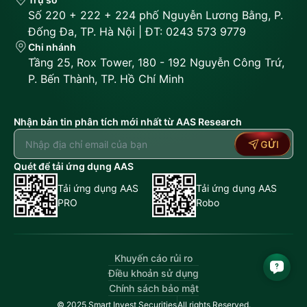
Số 220 + 222 + 224 phố Nguyễn Lương Bằng, P.
Đống Đa, TP. Hà Nội | ĐT: 0243 573 9779
Chi nhánh
Tầng 25, Rox Tower, 180 - 192 Nguyễn Công Trứ,
P. Bến Thành, TP. Hồ Chí Minh
Nhận bản tin phân tích mới nhất từ AAS Research
GỬI
Quét để tải ứng dụng AAS
Tải ứng dụng AAS
Tải ứng dụng AAS
PRO
Robo
Khuyến cáo rủi ro
Điều khoản sử dụng
Chính sách bảo mật
© 2025 Smart Invest Securities
All rights Reserved.