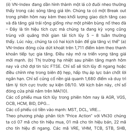
(ii) VN-Index đang dần hình thành một lá cờ đuôi nheo thường
thấy trong các sóng tăng giá lớn. Chúng ta có một Break out
trong phiên hôm nay kèm theo khối lượng giao dịch tăng cao
và đà tăng giá trải rộng giống như một phiên bùng nổ theo đà
– Đây là tín hiệu tích cực mà chúng ta đang kỳ vọng cũng
trùng với quãng thời gian tái tích lũy 5 – 8 tuần thường
thấy. Lúc này, chúng ta có hai kịch bản để gia tăng vị thế” (a)
VN-Index đóng cửa dứt khoát trên 1,711 điểm kèm theo thanh
khoản tiếp tục gia tăng. Điều này mở ra triển vọng tăng giá
mới mạnh. (b) Thị trường hạ nhiệt sau phiên tăng mạnh hôm
nay và chờ đợi tin tức FTSE. Chỉ số sẽ tích lũy đi ngang hoặc
điều chỉnh nhẹ trong biên độ hẹp, hấp thụ áp lực bán chốt lời
ngắn hạn. Chỉ số củng cố nền giá quanh 1,680 điểm và duy trì
tâm lý tích cực trước sự kiện 08/10. Với kịch bản này, chỉ số
đóng cửa phải nằm trên MA(10).
Các cổ phiếu mua tích lũy trong phiên hôm nay là AGR, VGS,
OCB, HCM, BID, DPG…
Các cổ phiếu có tiền vào mạnh: MST, DCL, VRE…
Theo phương pháp phân tích “Price Action” với VN30 chúng
ta có 07 mã cho tín hiệu mua, 01 mã cho tín hiệu bán, 22 mã
cho tín hiệu đi ngang. Các mã VRE, VHM, TCB, STB, SHB,