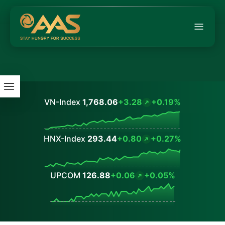
VN-Index
1,768.06
+3.28
+0.19%
Values
HNX-Index
293.44
+0.80
+0.27%
Values
UPCOM
126.88
+0.06
+0.05%
Values