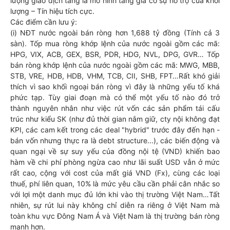
lượng giao dịch tăng là mô hình tăng giá có sự hỗ trợ của khối
lượng – Tín hiệu tích cực.
Các điểm cần lưu ý:
(i) NĐT nước ngoài bán ròng hơn 1,688 tỷ đồng (Tính cả 3
sàn). Tốp mua ròng khớp lệnh của nước ngoài gồm các mã:
HPG, VIX, ACB, GEX, BSR, PDR, HDG, NVL, DPG, GVR… Tốp
bán ròng khớp lệnh của nước ngoài gồm các mã: MWG, MBB,
STB, VRE, HDB, HDB, VHM, TCB, CII, SHB, FPT…Rất khó giải
thích vì sao khối ngoại bán ròng vì đây là những yếu tố khá
phức tạp. Tùy giai đoạn mà có thể một yếu tố nào đó trở
thành nguyên nhân như việc rút vốn các sản phẩm tái cấu
trúc như kiểu SK (như đủ thời gian nắm giữ, cty nội không đạt
KPI, các cam kết trong các deal "hybrid" trước đây đến hạn -
bán vốn nhưng thực ra là debt structure...), các biến động và
quan ngại về sự suy yếu của đồng nội tệ (VND) khiến bao
hàm về chi phí phòng ngừa cao như lãi suất USD vẫn ở mức
rất cao, cộng với cost của mất giá VND (Fx), cùng các loại
thuế, phí liên quan, 10% là mức yêu cầu cần phải cân nhắc so
với lợi một danh mục đủ lớn khi vào thị trường Việt Nam…Tất
nhiên, sự rút lui này không chỉ diễn ra riêng ở Việt Nam mà
toàn khu vực Đông Nam Á và Việt Nam là thị trường bán ròng
mạnh hơn.