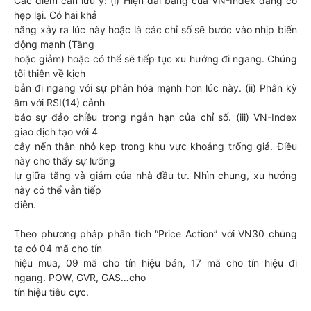
Các điểm cần lưu ý: (i) Hiện dải băng của VN-Index đang co
hẹp lại. Có hai khả
năng xảy ra lúc này hoặc là các chỉ số sẽ bước vào nhịp biến
động mạnh (Tăng
hoặc giảm) hoặc có thể sẽ tiếp tục xu hướng đi ngang. Chúng
tôi thiên về kịch
bản đi ngang với sự phân hóa mạnh hơn lúc này. (ii) Phân kỳ
âm với RSI(14) cảnh
báo sự đảo chiều trong ngắn hạn của chỉ số. (iii) VN-Index
giao dịch tạo với 4
cây nến thân nhỏ kẹp trong khu vực khoảng trống giá. Điều
này cho thấy sự lưỡng
lự giữa tăng và giảm của nhà đầu tư. Nhìn chung, xu hướng
này có thể vẫn tiếp
diễn.
Theo phương pháp phân tích “Price Action” với VN30 chúng
ta có 04 mã cho tín
hiệu mua, 09 mã cho tín hiệu bán, 17 mã cho tín hiệu đi
ngang. POW, GVR, GAS…cho
tín hiệu tiêu cực.