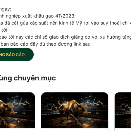
ngày:
nh nghiệp xuất khẩu gạo 4T/2023;
 đã cắt gủa xác suất nền kinh tế Mỹ rơi vào suy thoái ch
tới;
o tối nay các chỉ số giao dịch giằng co với xu hướng tăn
 bản báo cáo đầy đủ theo đường link sau:
NG BÁO CÁO
 cùng chuyên mục