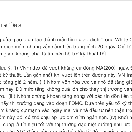
Ị TRƯỜNG
 cửa giao dịch tạo thành mẫu hình giao dịch “Long White 
o dịch giảm nhưng vẫn nằm trên trung bình 20 ngày. Giá tă
h giảm không phải là tín hiệu hỗ trợ kỹ thuật tốt.
ưu ý: (i) VN-Index đã vượt kháng cự động MA(200) ngày. Đ
t kỹ thuật. Lần gần nhất khi vượt lên trên đường này, VN-I
 tăng giá 2 năm. (ii) Nhóm vốn hóa vừa và nhỏ đã tăng giá 
m nay. Dù mức tăng không quá lớn cho thấy thị trường vẫn
ro. (iii) Nhóm chứng khoán tăng nóng với các tin đồn liên 
 thấy thị trường đang vào đoạn FOMO. Dựa trên yếu tố kỹ t
ạm kháng cự mạnh vào ngày mai và nhà đầu tư nên thận tr
m này bởi có thể chịu áp lực ôm đỉnh ngắn hạn. (iv) Khối 
ại cũng là tín hiệu tốt với thị trường đặc biệt dường như lự
g phiên ATC đẩy nhiều mã vốn hóa lớn từ đỏ chuyển sang x