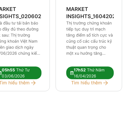
ARKET
MARKET
NSIGHTS_0206026
INSIGHTS_16042026
à đầu tư tải bản báo
Thị trường chứng khoán
o đầy đủ theo đường
tiếp tục duy trì mạch
k sau: Thị trường
tăng điểm số tích cực và
ứng khoán Việt Nam
củng cố các cấu trúc kỹ
iên giao dịch ngày
thuật quan trọng cho
/06/2026 chứng kiến
một xu hướng tăng
lực điều chỉnh tương
trưởng dài hơi hơn. Mặc
 mạnh. Những tín hiệu
dù chỉ số chung thiết lập
05h55
Thứ Tư
17h52
Thứ Năm
thuật tiêu cực đang
những cột mốc định hình
03/06/2026
16/04/2026
 xuất hiện rõ nét hơn,
xu hướng khá lạc quan,
Tìm hiểu thêm
Tìm hiểu thêm
 hỏi nhà đầu tư phải
tâm lý thị trường nhìn
c kỳ […]
[…]