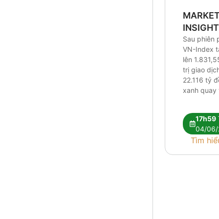
MARKE
INSIGH
Sau phiên 
VN-Index 
lên 1.831,5
trị giao dị
22.116 tỷ 
xanh quay t
Research c
tín hiệu kỹ 
17h59
vẫn chưa đ
04/06/
nhận xu hư
Tìm hiể
Dòng tiền t
hóa giữa [