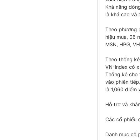
Khả năng dòng 
là khá cao và 
Theo phương p
hiệu mua, 06 m
MSN, HPG, VHM
Theo thống kê 
VN-Index có x
Thống kê cho 
vào phiên tiếp
là 1,060 điểm 
Hỗ trợ và khá
Các cổ phiếu c
Danh mục cổ p