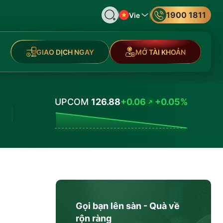
1900 1811
Vie
GIAO DỊCH NGAY
MỞ TÀI KHOẢN
UPCOM
126.88
+0.06
+0.05%
Values
Gọi bạn lên sàn - Quà về
rộn ràng