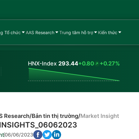
g Tổ chức
AAS Research
Trung tâm hỗ trợ
Kiến thức
HNX-Index
293.44
+0.80
+0.27%
Values
S Research
/
Bản tin thị trường
/
Market Insight
INSIGHTS_06062023
ht
06/06/2023