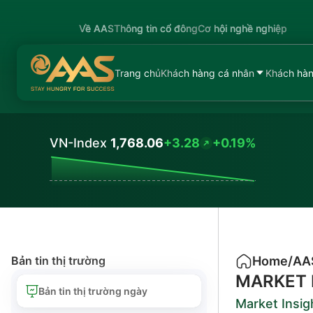
Về AAS
Thông tin cổ đông
Cơ hội nghề nghiệp
Trang chủ
Khách hàng cá nhân
Khách hàn
VN-Index
1,768.06
+3.28
+0.19%
Values
Bản tin thị trường
Home
/
AA
MARKET 
Bản tin thị trường ngày
Market Insig