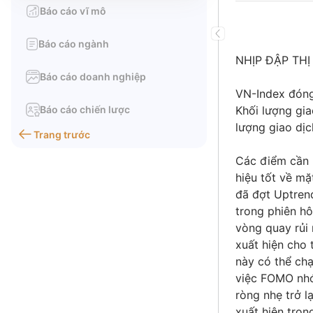
Báo cáo vĩ mô
Báo cáo ngành
NHỊP ĐẬP TH
Báo cáo doanh nghiệp
VN-Index đóng
Báo cáo chiến lược
Khối lượng gia
lượng giao dịc
Trang trước
Các điểm cần l
hiệu tốt về mặ
đã đợt Uptrend
trong phiên hô
vòng quay rủi 
xuất hiện cho
này có thể ch
việc FOMO nhó
ròng nhẹ trở l
xuất hiện tron