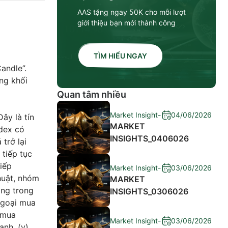
AAS tặng ngay 50K cho mỗi lượt
giới thiệu bạn mới thành công
TÌM HIỂU NGAY
Candle”.
ng khối
Quan tâm nhiều
Market Insight
-
04/06/2026
ây là tín
MARKET
ndex có
INSIGHTS_0406026
trở lại
 tiếp tục
tiếp
Market Insight
-
03/06/2026
huật, nhóm
MARKET
ọng trong
INSIGHTS_0306026
ngoại mua
c mua
Market Insight
-
03/06/2026
anh. (v)