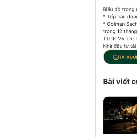
Biểu đồ trong 
* Tốp các doa
* Golman Sachs
trong 12 tháng 
TTCK Mỹ: Dự bá
Nhà đầu tư tải
TẢI XUỐ
Bài viết