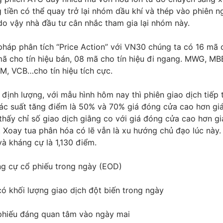
tiền có thể quay trở lại nhóm dầu khí và thép vào phiên n
do vậy nhà đầu tư cân nhắc tham gia lại nhóm này.
háp phân tích “Price Action” với VN30 chúng ta có 16 mã c
ã cho tín hiệu bán, 08 mã cho tín hiệu đi ngang. MWG, MBB
, VCB…cho tín hiệu tích cực.
định lượng, với mẫu hình hôm nay thì phiên giao dịch tiếp 
ác suất tăng điểm là 50% và 70% giá đóng cửa cao hơn gi
thấy chỉ số giao dịch giằng co với giá đóng cửa cao hơn g
. Xoay tua phân hóa có lẽ vẫn là xu hướng chủ đạo lúc này
và kháng cự là 1,130 điểm.
ng cự cổ phiếu trong ngày (EOD)
ó khối lượng giao dịch đột biến trong ngày
hiếu đáng quan tâm vào ngày mai