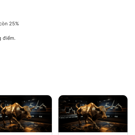
ỉ còn 25%
g điểm.