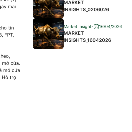
MARKET
gày mai
INSIGHTS_0206026
Market Insight
-
16/04/2026
ho tín
MARKET
, FPT,
INSIGHTS_16042026
theo,
á mở cửa.
iá mở cửa
. Hỗ trợ