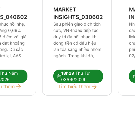
T
MARKET
M
TS_0406026
INSIGHTS_0306026
I
phục hồi nhẹ,
Sau phiên giao dịch tích
Nh
tăng 0,69%
cực, VN-Index tiếp tục
cá
5 điểm với giá
duy trì đà hồi phục khi
lin
ch đạt khoảng
dòng tiền có dấu hiệu
ch
đồng. Dù sắc
lan tỏa sang nhiều nhóm
ph
rở lại, AAS
ngành. Trong khi đó,
02
ho rằng các
khối ngoại vẫn duy trì
áp 
thuật hiện tại
chuỗi bán ròng trên
đối
Thứ Năm
18h29
Thứ Tư
ủ để xác
HOSE nhưng áp lực đã
kỹ 
2026
03/06/2026
ớng tăng mới.
phần nào được hấp thụ
dần
u thêm
Tìm hiểu thêm
iếp tục phân
bởi dòng tiền trong
đòi
…]
nước. Báo cáo […]
cự