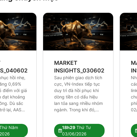
T
MARKET
M
TS_0406026
INSIGHTS_0306026
I
phục hồi nhẹ,
Sau phiên giao dịch tích
Nh
tăng 0,69%
cực, VN-Index tiếp tục
cá
5 điểm với giá
duy trì đà hồi phục khi
lin
ch đạt khoảng
dòng tiền có dấu hiệu
ch
đồng. Dù sắc
lan tỏa sang nhiều nhóm
ph
rở lại, AAS
ngành. Trong khi đó,
02
ho rằng các
khối ngoại vẫn duy trì
áp 
thuật hiện tại
chuỗi bán ròng trên
đối
Thứ Năm
18h29
Thứ Tư
ủ để xác
HOSE nhưng áp lực đã
kỹ 
2026
03/06/2026
ớng tăng mới.
phần nào được hấp thụ
dần