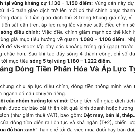
h tại vùng kháng cự 1.130 – 1.150 điểm:
Vùng cản này dự 
 từ 4-5 tuần giao dịch trở lên mới có thể chinh phục thàn
rường đang ở tuần giao dịch thứ 3 trong khung giá này, vì
tiến sát cận trên, áp lực rung lắc và xác suất điều chỉnh s
 sóng điều chỉnh:
Việc điều chỉnh giảm mạnh có thể kích
vùng giá mục tiêu hướng về quanh
1.080 – 1.106 điểm
. Nh
iết để VN-Index lấp đầy các khoảng trống giá (gap) trước
g chắc hơn. Sau khi tạo đáy sóng 4 thành công, chỉ số đ
 tới mục tiêu
sóng 5 tại vùng 1.180 – 1.222 điểm
.
Sáng Dòng Tiền Phân Hóa Và Áp Lực Tỷ
 chung chịu áp lực điều chỉnh, dòng tiền thông minh vẫn 
m ngành có câu chuyện riêng.
gôi của nhóm hưởng lợi vĩ mô:
Dòng tiền vẫn giao dịch tích
nh được dự báo cải thiện kết quả kinh doanh hoặc hưởng l
 sách (như giảm thuế VAT), bao gồm:
Dệt may, bán lẻ, thép
của dòng tiền diễn ra liên tục và khá ngắn (T+2), chiến lượ
ua đỏ bán xanh"
, hạn chế tối đa việc mua đuổi hay bán đuổ