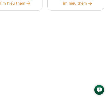
Tìm hiểu thêm
Tìm hiểu thêm
 hỏi nhà đầu tư phải
tâm lý thị trường nhìn
c kỳ […]
[…]