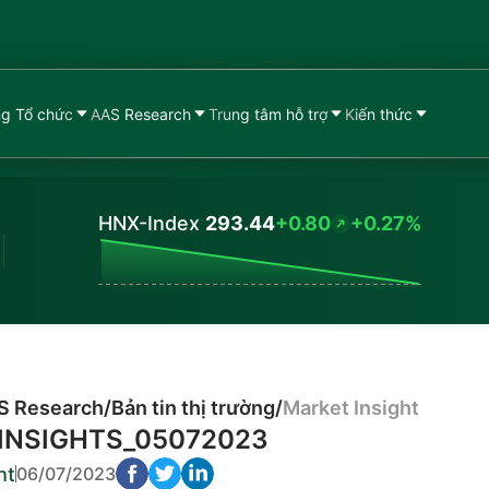
g Tổ chức
AAS Research
Trung tâm hỗ trợ
Kiến thức
HNX-Index
293.44
+0.80
+0.27%
Values
S Research
/
Bản tin thị trường
/
Market Insight
INSIGHTS_05072023
ht
06/07/2023