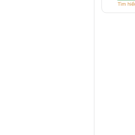
Tìm hiể
Dòng tiền t
hóa giữa [