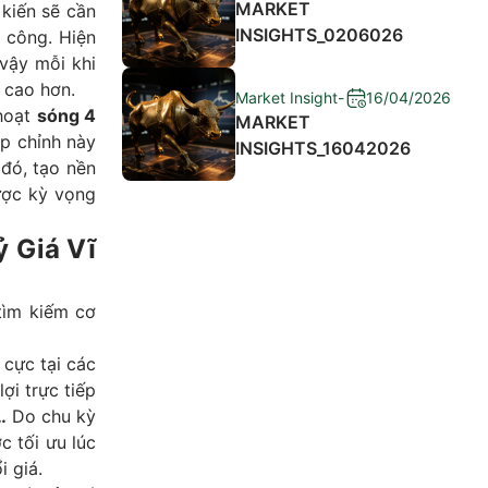
MARKET
kiến sẽ cần
INSIGHTS_0206026
h công. Hiện
 vậy mỗi khi
ẽ cao hơn.
Market Insight
-
16/04/2026
 hoạt
sóng 4
MARKET
ịp chỉnh này
INSIGHTS_16042026
 đó, tạo nền
ược kỳ vọng
 Giá Vĩ
tìm kiếm cơ
 cực tại các
ợi trực tiếp
…
Do chu kỳ
c tối ưu lúc
i giá.