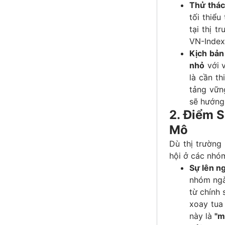
Thử thác
tối thiểu
tại thị t
VN-Index 
Kịch bản
nhỏ
với 
là cần th
tảng vữn
sẽ hướng
2. Điểm 
Mô
Dù thị trường
hội ở các nhó
Sự lên n
nhóm ngà
từ chính
xoay tua 
này là
"m