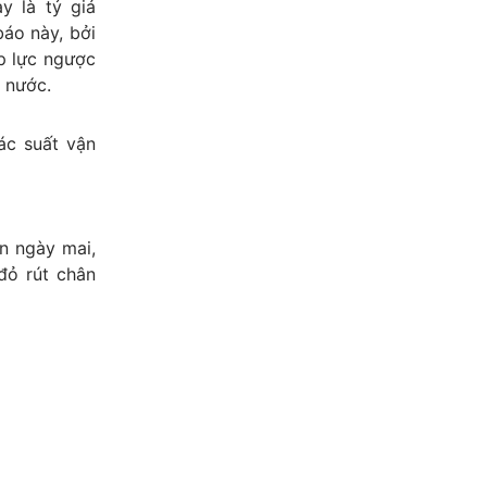
y là tỷ giá
báo này, bởi
p lực ngược
à nước.
ác suất vận
n ngày mai,
đỏ rút chân