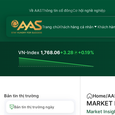
Về AAS
Thông tin cổ đông
Cơ hội nghề nghiệp
Trang chủ
Khách hàng cá nhân
Khách hàn
VN-Index
1,768.06
+3.28
+0.19%
Values
Bản tin thị trường
Home
/
AA
MARKET 
Bản tin thị trường ngày
Market Insig