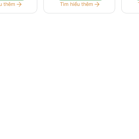
u thêm
Tìm hiểu thêm
iếp tục phân
bởi dòng tiền trong
đòi
…]
nước. Báo cáo […]
cự