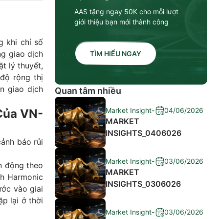
AAS tặng ngay 50K cho mỗi lượt
giới thiệu bạn mới thành công
 khi chỉ số
g giao dịch
TÌM HIỂU NGAY
t lý thuyết,
 độ rộng thị
n giao dịch
Quan tâm nhiều
Market Insight
-
04/06/2026
Của VN-
MARKET
INSIGHTS_0406026
cảnh báo rủi
Market Insight
-
03/06/2026
n động theo
MARKET
nh Harmonic
INSIGHTS_0306026
ớc vào giai
p lại ở thời
Market Insight
-
03/06/2026