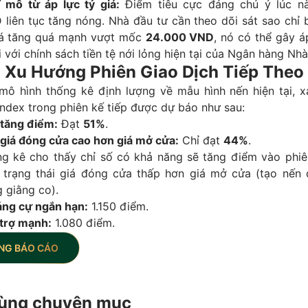
ĩ mô từ áp lực tỷ giá:
Điểm tiêu cực đáng chú ý lúc nà
liên tục tăng nóng. Nhà đầu tư cần theo dõi sát sao chỉ 
iá tăng quá mạnh vượt mốc
24.000 VND
, nó có thể gây á
ối với chính sách tiền tệ nới lỏng hiện tại của Ngân hàng Nh
o Xu Hướng Phiên Giao Dịch Tiếp Theo
mô hình thống kê định lượng về mẫu hình nến hiện tại, x
ndex trong phiên kế tiếp được dự báo như sau:
 tăng điểm:
Đạt
51%
.
 giá đóng cửa cao hơn giá mở cửa:
Chỉ đạt
44%
.
g kê cho thấy chỉ số có khả năng sẽ tăng điểm vào phiê
trạng thái giá đóng cửa thấp hơn giá mở cửa (tạo nến 
 giằng co).
ng cự ngắn hạn:
1.150 điểm.
trợ mạnh:
1.080 điểm.
NG BÁO CÁO
 cùng chuyên mục