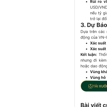
Rủi ro v
USD/VND 
nếu tỷ g
trở lại đ
3. Dự Bá
Dựa trên các 
động của VN-I
Xác suất
Xác suất
Kết luận:
Thốn
nhưng đi kèm 
hoặc dao động
Vùng khá
Vùng hỗ 
TẢI XUỐ
Bài viết