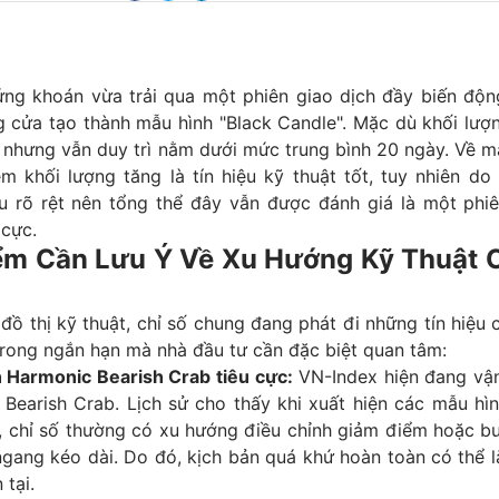
ứng khoán vừa trải qua một phiên giao dịch đầy biến động
 cửa tạo thành mẫu hình "Black Candle". Mặc dù khối lượn
 nhưng vẫn duy trì nằm dưới mức trung bình 20 ngày. Về mặ
m khối lượng tăng là tín hiệu kỹ thuật tốt, tuy nhiên do
u rõ rệt nên tổng thể đây vẫn được đánh giá là một phiê
 cực.
iểm Cần Lưu Ý Về Xu Hướng Kỹ Thuật 
đồ thị kỹ thuật, chỉ số chung đang phát đi những tín hiệu 
trong ngắn hạn mà nhà đầu tư cần đặc biệt quan tâm:
 Harmonic Bearish Crab tiêu cực:
VN-Index hiện đang vậ
 Bearish Crab. Lịch sử cho thấy khi xuất hiện các mẫu hì
, chỉ số thường có xu hướng điều chỉnh giảm điểm hoặc bư
gang kéo dài. Do đó, kịch bản quá khứ hoàn toàn có thể lặ
 tại.