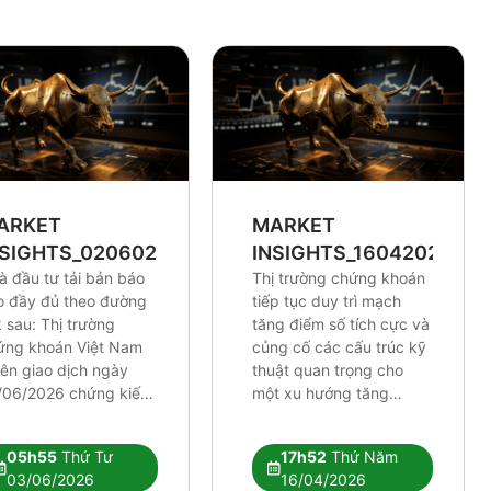
ARKET
MARKET
NSIGHTS_0206026
INSIGHTS_16042026
à đầu tư tải bản báo
Thị trường chứng khoán
o đầy đủ theo đường
tiếp tục duy trì mạch
k sau: Thị trường
tăng điểm số tích cực và
ứng khoán Việt Nam
củng cố các cấu trúc kỹ
iên giao dịch ngày
thuật quan trọng cho
/06/2026 chứng kiến
một xu hướng tăng
lực điều chỉnh tương
trưởng dài hơi hơn. Mặc
 mạnh. Những tín hiệu
dù chỉ số chung thiết lập
05h55
Thứ Tư
17h52
Thứ Năm
thuật tiêu cực đang
những cột mốc định hình
03/06/2026
16/04/2026
 xuất hiện rõ nét hơn,
xu hướng khá lạc quan,