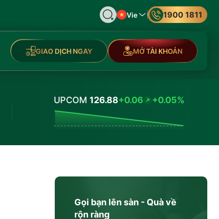
1900 1811
Vie
GIAO DỊCH NGAY
MỞ TÀI KHOẢN
UPCOM
126.88
+0.06
+0.05%
Values
Gọi bạn lên sàn - Quà về
rộn ràng