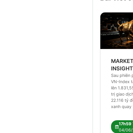
MARKE
INSIGH
Sau phiên 
VN-Index 
lên 1.831,5
trị giao dị
22.116 tỷ 
xanh quay t
Research c
tín hiệu kỹ 
17h59
vẫn chưa đ
04/06/
nhận xu hư