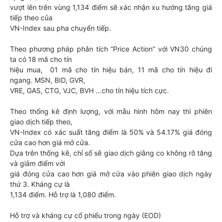
vượt lên trên vùng 1,134 điểm sẽ xác nhận xu hướng tăng giá
tiếp theo của
VN-Index sau pha chuyển tiếp.
Theo phương pháp phân tích “Price Action” với VN30 chúng
ta có 18 mã cho tín
hiệu mua, 01 mã cho tín hiệu bán, 11 mã cho tín hiệu đi
ngang. MSN, BID, GVR,
VRE, GAS, CTG, VJC, BVH …cho tín hiệu tích cực.
Theo thống kê định lượng, với mẫu hình hôm nay thì phiên
giao dịch tiếp theo,
VN-Index có xác suất tăng điểm là 50% và 54.17% giá đóng
cửa cao hơn giá mở cửa.
Dựa trên thống kê, chỉ số sẽ giao dịch giằng co không rõ tăng
và giảm điểm với
giá đóng cửa cao hơn giá mở cửa vào phiên giao dịch ngày
thứ 3. Kháng cự là
1,134 điểm. Hỗ trợ là 1,080 điểm.
Hỗ trợ và kháng cự cổ phiếu trong ngày (EOD)