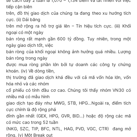
sẻ cách đây 2 tuần là 1,070 – 1,134 điểm và tất nhiên với việc
tiếp cận biên
trên, đồ thị giao dịch của chúng ta đang theo xu hướng tích
cực. (ii) Dải băng
trên mở rộng ra hỗ trợ giá lên – Tín hiệu tích cực. (iii) Khối
ngoại có một ngày
bán ròng rất mạnh gần 600 tỷ đồng. Tuy nhiên, trong một
ngày giao dịch tốt, việc
bán ròng của khối ngoại không ảnh hưởng quá nhiều. Lượng
bán ròng trong ngày
được mua ròng phần lớn bởi tự doanh các công ty chứng
khoán. (iv) Về dòng tiền,
thị trường đã giao dịch khá đều với cả mã vốn hóa lớn, vốn
hóa nhỏ và các nhóm
cổ phiếu có tính đầu cơ cao. Chúng tôi thấy nhóm VN30 có
nhiều mã có mẫu hình
giao dịch tạo đáy như MWG, STB, HPG…Ngoài ra, điểm tích
cực chính là độ rộng phá
đỉnh gần nhất (GEX, HPG, GVR, BID…) hoặc độ rộng các mã
có mức cao trong 52 tuần
(NKG, SZC, TIP, BFC, NTL, HAG, PVD, VGC, CTR) đang mở
rộng. (v) Một Break out