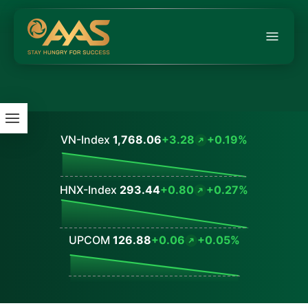
VN-Index
1,768.06
+3.28
+0.19%
Values
HNX-Index
293.44
+0.80
+0.27%
Values
UPCOM
126.88
+0.06
+0.05%
Values