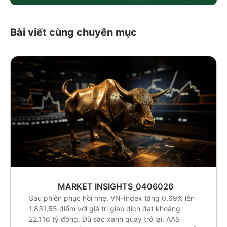
Bài viết cùng chuyên mục
MARKET INSIGHTS_0406026
Sau phiên phục hồi nhẹ, VN-Index tăng 0,69% lên
1.831,55 điểm với giá trị giao dịch đạt khoảng
22.116 tỷ đồng. Dù sắc xanh quay trở lại, AAS