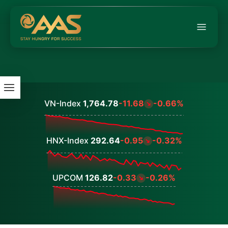
VN-Index
1,764.78
-11.68
-0.66%
Values
HNX-Index
292.64
-0.95
-0.32%
Values
UPCOM
126.82
-0.33
-0.26%
Values