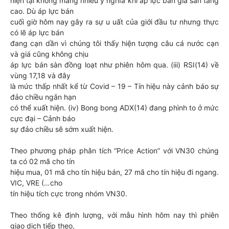
hiện tại không mang nhiều ý nghĩa khi áp lực bán giá sàn tăng
cao. Dù áp lực bán
cuối giờ hôm nay gây ra sự u uất của giới đầu tư nhưng thực
có lẽ áp lực bán
đang cạn dần vì chúng tôi thấy hiện tượng câu cá nước cạn
và giá cũng không chịu
áp lực bán sàn đồng loạt như phiên hôm qua. (iii) RSI(14) về
vùng 17,18 và đây
là mức thấp nhất kể từ Covid – 19 – Tín hiệu này cảnh báo sự
đảo chiều ngắn hạn
có thể xuất hiện. (iv) Bong bong ADX(14) đang phình to ở mức
cực đại – Cảnh báo
sự đảo chiều sẽ sớm xuất hiện.
Theo phương pháp phân tích “Price Action” với VN30 chúng
ta có 02 mã cho tín
hiệu mua, 01 mã cho tín hiệu bán, 27 mã cho tín hiệu đi ngang.
VIC, VRE (…cho
tín hiệu tích cực trong nhóm VN30.
Theo thống kê định lượng, với mẫu hình hôm nay thì phiên
giao dịch tiếp theo,