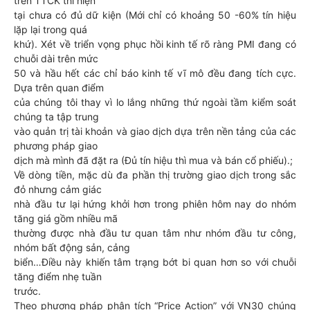
trên TTCK thì hiện
tại chưa có đủ dữ kiện (Mới chỉ có khoảng 50 -60% tín hiệu
lặp lại trong quá
khứ). Xét về triển vọng phục hồi kinh tế rõ ràng PMI đang có
chuỗi dài trên mức
50 và hầu hết các chỉ báo kinh tế vĩ mô đều đang tích cực.
Dựa trên quan điểm
của chúng tôi thay vì lo lắng những thứ ngoài tầm kiểm soát
chúng ta tập trung
vào quản trị tài khoản và giao dịch dựa trên nền tảng của các
phương pháp giao
dịch mà mình đã đặt ra (Đủ tín hiệu thì mua và bán cổ phiếu).;
Về dòng tiền, mặc dù đa phần thị trường giao dịch trong sắc
đỏ nhưng cảm giác
nhà đầu tư lại hứng khởi hơn trong phiên hôm nay do nhóm
tăng giá gồm nhiều mã
thường được nhà đầu tư quan tâm như nhóm đầu tư công,
nhóm bất động sản, cảng
biển…Điều này khiến tâm trạng bớt bi quan hơn so với chuỗi
tăng điểm nhẹ tuần
trước.
Theo phương pháp phân tích “Price Action” với VN30 chúng