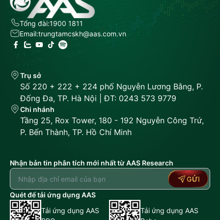
Tổng đài:
1900 1811
Email:
trungtamcskh@aas.com.vn
Trụ sở
Số 220 + 222 + 224 phố Nguyễn Lương Bằng, P.
Đống Đa, TP. Hà Nội | ĐT: 0243 573 9779
Chi nhánh
Tầng 25, Rox Tower, 180 - 192 Nguyễn Công Trứ,
P. Bến Thành, TP. Hồ Chí Minh
Nhận bản tin phân tích mới nhất từ AAS Research
GỬI
Quét để tải ứng dụng AAS
Tải ứng dụng AAS
Tải ứng dụng AAS