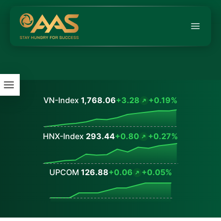
VN-Index
1,768.06
+3.28
+0.19%
Values
HNX-Index
293.44
+0.80
+0.27%
Values
UPCOM
126.88
+0.06
+0.05%
Values