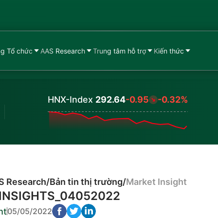
g Tổ chức
AAS Research
Trung tâm hỗ trợ
Kiến thức
HNX-Index
292.64
-0.95
-0.32%
Values
S Research
/
Bản tin thị trường
/
Market Insight
INSIGHTS_04052022
ht
05/05/2022