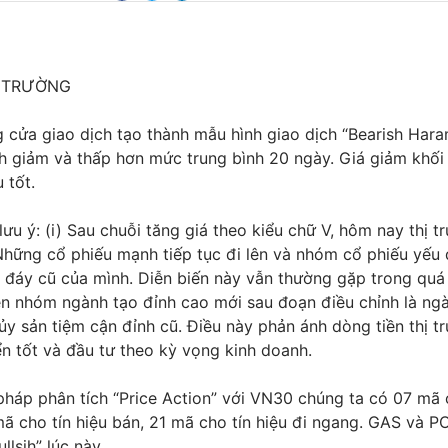
Ị TRƯỜNG
cửa giao dịch tạo thành mẫu hình giao dịch “Bearish Hara
ch giảm và thấp hơn mức trung bình 20 ngày. Giá giảm khối
u tốt.
ưu ý: (i) Sau chuỗi tăng giá theo kiểu chữ V, hôm nay thị t
Những cổ phiếu mạnh tiếp tục đi lên và nhóm cổ phiếu yếu
ra đáy cũ của mình. Diễn biến này vẫn thường gặp trong quá
iện nhóm ngành tạo đỉnh cao mới sau đoạn điều chỉnh là ng
ủy sản tiệm cận đỉnh cũ. Điều này phản ánh dòng tiền thị t
n tốt và đầu tư theo kỳ vọng kinh doanh.
háp phân tích “Price Action” với VN30 chúng ta có 07 mã 
mã cho tín hiệu bán, 21 mã cho tín hiệu đi ngang. GAS và 
llsih” lúc này.