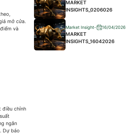
MARKET
INSIGHTS_0206026
theo,
giá mở cửa.
Market Insight
-
16/04/2026
 điểm và
MARKET
INSIGHTS_16042026
 điều chỉnh
 suất
ong ngắn
y. Dự báo