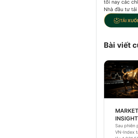
tối nay các ch
Nhà đầu tư tải
TẢI XUỐ
Bài viết
MARKE
INSIGH
Sau phiên 
VN-Index 