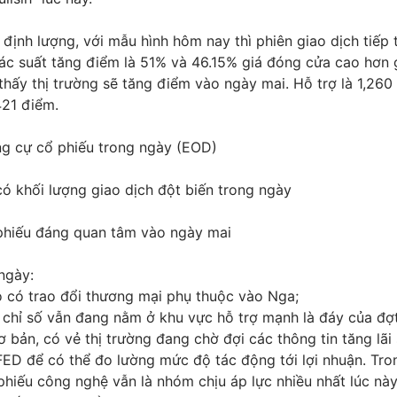
định lượng, với mẫu hình hôm nay thì phiên giao dịch tiếp 
ác suất tăng điểm là 51% và 46.15% giá đóng cửa cao hơn 
hấy thị trường sẽ tăng điểm vào ngày mai. Hỗ trợ là 1,260
421 điểm.
ng cự cổ phiếu trong ngày (EOD)
ó khối lượng giao dịch đột biến trong ngày
hiếu đáng quan tâm vào ngày mai
ngày:
o có trao đổi thương mại phụ thuộc vào Nga;
chỉ số vẫn đang nằm ở khu vực hỗ trợ mạnh là đáy của đợt
ơ bản, có vẻ thị trường đang chờ đợi các thông tin tăng lãi
FED để có thể đo lường mức độ tác động tới lợi nhuận. Tr
hiếu công nghệ vẫn là nhóm chịu áp lực nhiều nhất lúc nà