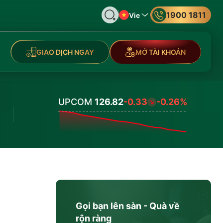
1900 1811
Vie
GIAO DỊCH NGAY
MỞ TÀI KHOẢN
UPCOM
126.82
-0.33
-0.26%
Values
Gọi bạn lên sàn - Quà về
rộn ràng