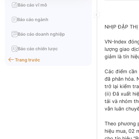
Báo cáo vĩ mô
Báo cáo ngành
NHỊP ĐẬP TH
Báo cáo doanh nghiệp
VN-Index đóng 
Báo cáo chiến lược
lượng giao dị
giảm là tín hiệ
Trang trước
Các điểm cần l
đã phân hóa. 
trở lại kiểm t
(ii) Đã xuất h
tải và nhóm th
vẫn luân chuyể
Theo phương p
hiệu mua, 02 
cho tín hiệu “Bu