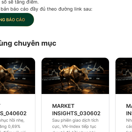
ỉ số sẽ tăng điểm.
 bản báo cáo đầy đủ theo đường link sau:
NG BÁO CÁO
 cùng chuyên mục
T
MARKET
M
TS_0406026
INSIGHTS_0306026
I
phục hồi nhẹ,
Sau phiên giao dịch tích
Nh
tăng 0,69%
cực, VN-Index tiếp tục
cá