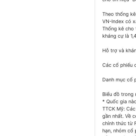
Theo thống kê 
VN-Index có x
Thống kê cho t
kháng cự là 1,
Hỗ trợ và khá
Các cổ phiếu c
Danh mục cổ p
Biểu đồ trong 
* Quốc gia nà
TTCK Mỹ: Các 
gần nhất. Về c
chính thức từ 
hạn, nhóm cổ p