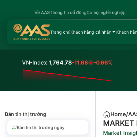
Về AAS
Thông tin cổ đông
Cơ hội nghề nghiệp
Trang chủ
Khách hàng cá nhân
Khách hàn
VN-Index
1,764.78
-11.68
-0.66%
Values
Bản tin thị trường
Home
/
AA
MARKET 
Bản tin thị trường ngày
Market Insig