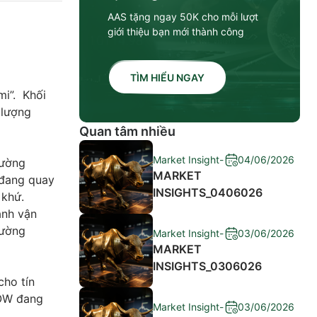
AAS tặng ngay 50K cho mỗi lượt
giới thiệu bạn mới thành công
TÌM HIỂU NGAY
mi”. Khối
 lượng
Quan tâm nhiều
Market Insight
-
04/06/2026
rường
MARKET
 đang quay
INSIGHTS_0406026
 khứ.
ành vận
rường
Market Insight
-
03/06/2026
MARKET
INSIGHTS_0306026
cho tín
POW đang
Market Insight
-
03/06/2026