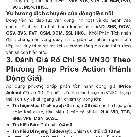
hạ tỷ trọng tại các mã
FPT, VRE, STB, KDH, CII, HAH, PVD,
VCG, MSN, HHS…
Xu hướng dịch chuyển của dòng tiền nội
Dòng tiền nội tiếp tục vận động linh hoạt và đổ mạnh vào
nhóm cổ phiếu thu hút thanh khoản như:
VND, SHS, DGW,
CSV, BVS, PVT, CSM, DCM, SSI, HNG…
Khối Phân Tích nhận
định, chừng nào vòng quay rủi ro giữa các nhóm ngành còn
tiếp tục duy trì mượt mà thì xu hướng tăng giá của thị trường
vẫn sẽ còn hiện hữu.
3. Đánh Giá Rổ Chỉ Số VN30 Theo
Phương Pháp Price Action (Hành
Động Giá)
Áp dụng phương pháp phân tích hành động giá (
Price
Action
) đối với 30 cổ phiếu vốn hóa lớn thuộc rổ VN30, trạng
thái tích lũy và đi ngang vẫn chiếm tỷ trọng lớn:
Tín hiệu Mua (Tích cực):
Ghi nhận
08 mã
cho tín hiệu giải
ngân khả quan, tiêu biểu là các cổ phiếu:
PLX, VIB, TCB,
SHB, VPB, MSN, GAS…
Tín hiệu Bán:
Ghi nhận
04 mã
.
Tín hiệu Đi ngang (Sideway):
Chiếm ưu thế với
18 mã
.