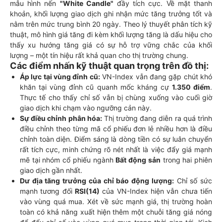
mẫu hình nến
"White Candle"
đầy tích cực. Về mặt thanh
khoản, khối lượng giao dịch ghi nhận mức tăng trưởng tốt và
nằm trên mức trung bình 20 ngày. Theo lý thuyết phân tích kỹ
thuật, mô hình giá tăng đi kèm khối lượng tăng là dấu hiệu cho
thấy xu hướng tăng giá có sự hỗ trợ vững chắc của khối
lượng – một tín hiệu rất khả quan cho thị trường chung.
Các điểm nhấn kỹ thuật quan trọng trên đồ thị:
Áp lực tại vùng đỉnh cũ:
VN-Index vẫn đang gặp chút khó
khăn tại vùng đỉnh cũ quanh mốc kháng cự
1.350 điểm
.
Thực tế cho thấy chỉ số vẫn bị chùng xuống vào cuối giờ
giao dịch khi chạm vào ngưỡng cản này.
Sự điều chỉnh phân hóa:
Thị trường đang diễn ra quá trình
điều chỉnh theo từng mã cổ phiếu đơn lẻ nhiều hơn là điều
chỉnh toàn diện. Điểm sáng là dòng tiền có sự luân chuyển
rất tích cực, minh chứng rõ nét nhất là việc đẩy giá mạnh
mẽ tại nhóm cổ phiếu ngành
Bất động sản
trong hai phiên
giao dịch gần nhất.
Dư địa tăng trưởng của chỉ báo động lượng:
Chỉ số sức
mạnh tương đối
RSI(14)
của VN-Index hiện vẫn chưa tiến
vào vùng quá mua. Xét về sức mạnh giá, thị trường hoàn
toàn có khả năng xuất hiện thêm một chuỗi tăng giá nóng