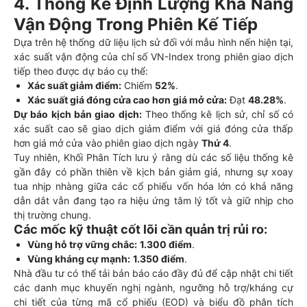
4. Thống Kê Định Lượng Khả Năng
Vận Động Trong Phiên Kế Tiếp
Dựa trên hệ thống dữ liệu lịch sử đối với mẫu hình nến hiện tại,
xác suất vận động của chỉ số VN-Index trong phiên giao dịch
tiếp theo được dự báo cụ thể:
Xác suất giảm điểm:
Chiếm
52%
.
Xác suất giá đóng cửa cao hơn giá mở cửa:
Đạt
48.28%
.
Dự báo kịch bản giao dịch:
Theo thống kê lịch sử, chỉ số có
xác suất cao sẽ giao dịch giảm điểm với giá đóng cửa thấp
hơn giá mở cửa vào phiên giao dịch ngày
Thứ 4
.
Tuy nhiên, Khối Phân Tích lưu ý rằng dù các số liệu thống kê
gần đây có phần thiên về kịch bản giảm giá, nhưng sự xoay
tua nhịp nhàng giữa các cổ phiếu vốn hóa lớn có khả năng
dẫn dắt vẫn đang tạo ra hiệu ứng tâm lý tốt và giữ nhịp cho
thị trường chung.
Các mốc kỹ thuật cốt lõi cần quản trị rủi ro:
Vùng hỗ trợ vững chắc:
1.300 điểm
.
Vùng kháng cự mạnh:
1.350 điểm
.
Nhà đầu tư có thể tải bản báo cáo đầy đủ để cập nhật chi tiết
các danh mục khuyến nghị ngành, ngưỡng hỗ trợ/kháng cự
chi tiết của từng mã cổ phiếu (EOD) và biểu đồ phân tích