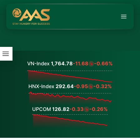
VN-Index
1,764.78
-11.68
-0.66%
Values
HNX-Index
292.64
-0.95
-0.32%
Values
UPCOM
126.82
-0.33
-0.26%
Values