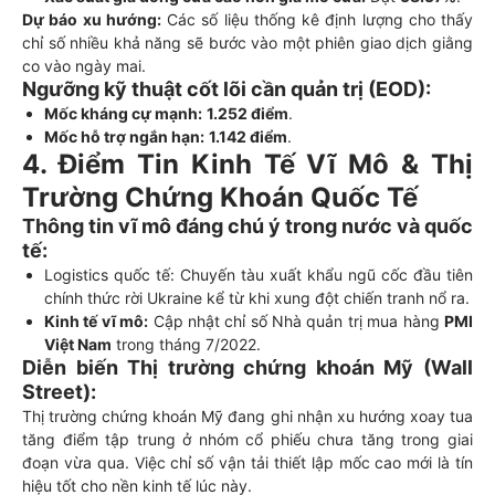
Dự báo xu hướng:
Các số liệu thống kê định lượng cho thấy
chỉ số nhiều khả năng sẽ bước vào một phiên giao dịch giằng
co vào ngày mai.
Ngưỡng kỹ thuật cốt lõi cần quản trị (EOD):
Mốc kháng cự mạnh:
1.252 điểm
.
Mốc hỗ trợ ngắn hạn:
1.142 điểm
.
4. Điểm Tin Kinh Tế Vĩ Mô & Thị
Trường Chứng Khoán Quốc Tế
Thông tin vĩ mô đáng chú ý trong nước và quốc
tế:
Logistics quốc tế: Chuyến tàu xuất khẩu ngũ cốc đầu tiên
chính thức rời Ukraine kể từ khi xung đột chiến tranh nổ ra.
Kinh tế vĩ mô:
Cập nhật chỉ số Nhà quản trị mua hàng
PMI
Việt Nam
trong tháng 7/2022.
Diễn biến Thị trường chứng khoán Mỹ (Wall
Street):
Thị trường chứng khoán Mỹ đang ghi nhận xu hướng xoay tua
tăng điểm tập trung ở nhóm cổ phiếu chưa tăng trong giai
đoạn vừa qua. Việc chỉ số vận tải thiết lập mốc cao mới là tín
hiệu tốt cho nền kinh tế lúc này.