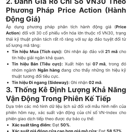
2. Đánh Giá Rổ Chỉ Số VN30 Theo
Phương Pháp Price Action (Hành
Động Giá)
Áp dụng phương pháp phân tích hành động giá (
Price
Action
) đối với 30 cổ phiếu vốn hóa lớn thuộc rổ VN30, trạng
thái kỹ thuật phân tách rất rõ ràng với sự áp đảo tuyệt đối từ
số lượng mã tăng:
Tín hiệu Mua (Tích cực):
Ghi nhận áp đảo với
21 mã
cho
tín hiệu giải ngân khả quan.
Tín hiệu Bán (Tiêu cực):
Xuất hiện tại
07 mã
, trong đó
nhóm ngành
Ngân hàng
đang cho thấy những tín hiệu kỹ
thuật tương đối tiêu cực.
Tín hiệu Đi ngang (Sideway):
Ghi nhận
02 mã
.
3. Thống Kê Định Lượng Khả Năng
Vận Động Trong Phiên Kế Tiếp
Dựa trên các mô hình dữ liệu lịch sử đối với mẫu hình nến của
phiên hôm nay, xác suất vận động của chỉ số VN-Index cho
phiên giao dịch tiếp theo được dự báo cụ thể:
Xác suất tăng điểm:
Đạt
50%
.
Xác suất giá đóng cửa cao hơn giá mở cửa:
Đạt
58.57%
.