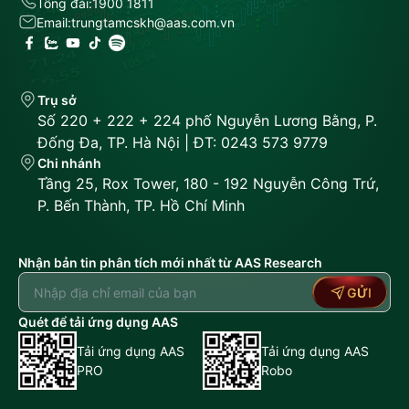
Tổng đài:
1900 1811
Email:
trungtamcskh@aas.com.vn
Trụ sở
Số 220 + 222 + 224 phố Nguyễn Lương Bằng, P.
Đống Đa, TP. Hà Nội | ĐT: 0243 573 9779
Chi nhánh
Tầng 25, Rox Tower, 180 - 192 Nguyễn Công Trứ,
P. Bến Thành, TP. Hồ Chí Minh
Nhận bản tin phân tích mới nhất từ AAS Research
GỬI
Quét để tải ứng dụng AAS
Tải ứng dụng AAS
Tải ứng dụng AAS
PRO
Robo