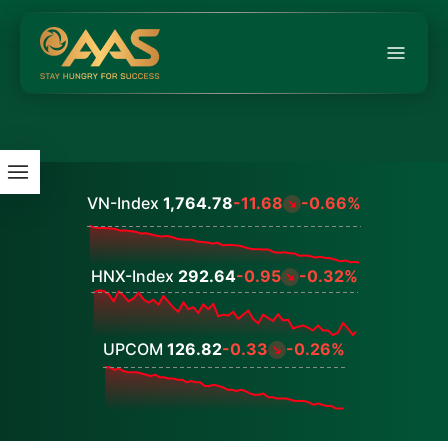
VN-Index
1,764.78
-11.68
-0.66%
Values
HNX-Index
292.64
-0.95
-0.32%
Values
UPCOM
126.82
-0.33
-0.26%
Values