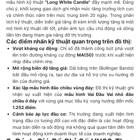
mẫu hình kỹ thuật
"Long White Candle"
đầy mạnh mẽ. Đáng
chú ý, khối lượng giao dịch ghi nhận mức tăng trưởng tích cực
và chính thức nằm trên mức trung bình 20 ngày. Trong phân
tích kỹ thuật, diễn biến giá tăng đi kèm khối lượng tăng là một
mô hình kỹ thuật rất tốt, phản ánh lực cầu chủ động và dòng
tiền lớn đang tham gia nâng đỡ thị trường.
Các điểm nhấn kỹ thuật quan trọng trên đồ thị:
Vượt kháng cự động:
Chỉ số đã thành công bứt phá vượt
lên trên đường kháng cự động
MA(50)
trước khi xuất hiện
nhịp điều chỉnh nhẹ.
Mở rộng biên độ tăng giá:
Dải băng trên (Bollinger Bands)
bắt đầu mở rộng ra, tạo dư địa và hỗ trợ cho xu hướng đi
lên của đường giá.
Xác lập mẫu hình đảo chiều vùng đáy:
Đồ thị kỹ thuật ghi
nhận sự xuất hiện của
mẫu hình Vai Đầu Vai nhỏ đảo
chiều ở đáy
với vùng giá mục tiêu kỳ vọng hướng đến mốc
1.252 điểm
.
Cảnh báo áp lực đầu cơ:
Thị trường đang xuất hiện tình
trạng đầu cơ tương đối cao với đặc điểm là các hoạt động
mua bán diễn ra sôi động mà không quá quan tâm đến tình
hình hoạt động kinh doanh thực tế của doanh nghiệp.