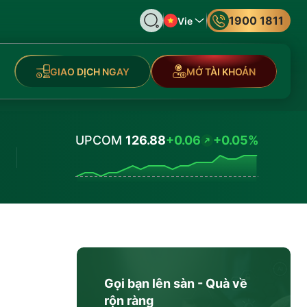
1900 1811
Vie
GIAO DỊCH NGAY
MỞ TÀI KHOẢN
UPCOM
126.88
+0.06
+0.05%
Values
Gọi bạn lên sàn - Quà về
rộn ràng