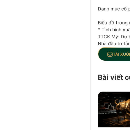
Danh mục cổ p
Biểu đồ trong 
* Tình hình xu
TTCK Mỹ: Dự bá
Nhà đầu tư tải
TẢI XUỐ
Bài viết