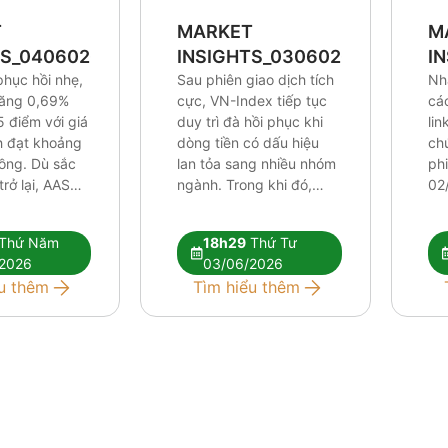
T
MARKET
M
TS_0406026
INSIGHTS_0306026
I
phục hồi nhẹ,
Sau phiên giao dịch tích
Nh
tăng 0,69%
cực, VN-Index tiếp tục
cá
5 điểm với giá
duy trì đà hồi phục khi
lin
ch đạt khoảng
dòng tiền có dấu hiệu
ch
đồng. Dù sắc
lan tỏa sang nhiều nhóm
ph
rở lại, AAS
ngành. Trong khi đó,
02
ho rằng các
khối ngoại vẫn duy trì
áp 
thuật hiện tại
chuỗi bán ròng trên
đối
Thứ Năm
18h29
Thứ Tư
ủ để xác
HOSE nhưng áp lực đã
kỹ 
2026
03/06/2026
ớng tăng mới.
phần nào được hấp thụ
dần
u thêm
Tìm hiểu thêm
iếp tục phân
bởi dòng tiền trong
đòi
…]
nước. Báo cáo […]
cự