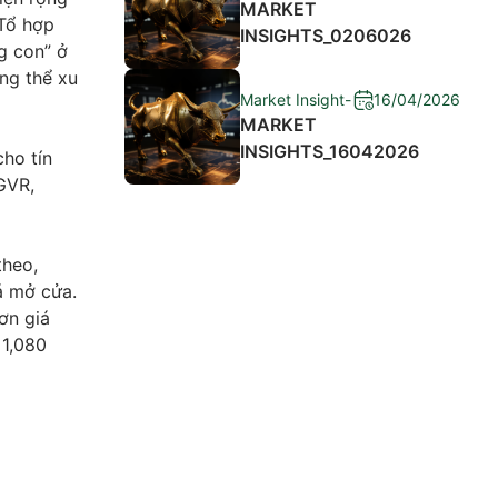
MARKET
 Tổ hợp
INSIGHTS_0206026
g con” ở
ng thể xu
Market Insight
-
16/04/2026
MARKET
INSIGHTS_16042026
ho tín
 GVR,
theo,
á mở cửa.
ơn giá
 1,080