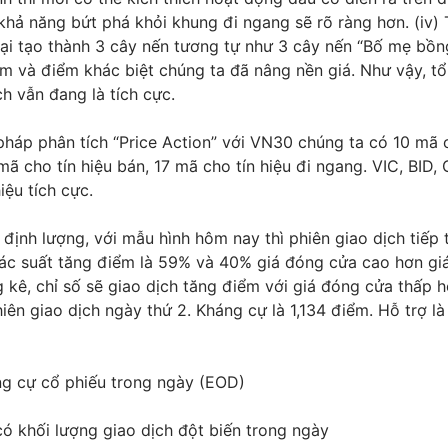
khả năng bứt phá khỏi khung đi ngang sẽ rõ ràng hơn. (iv)
lại tạo thành 3 cây nến tương tự như 3 cây nến “Bố mẹ bồn
m và điểm khác biệt chúng ta đã nâng nền giá. Như vậy, tổ
h vẫn đang là tích cực.
háp phân tích “Price Action” với VN30 chúng ta có 10 mã c
ã cho tín hiệu bán, 17 mã cho tín hiệu đi ngang. VIC, BID,
ệu tích cực.
định lượng, với mẫu hình hôm nay thì phiên giao dịch tiếp 
ác suất tăng điểm là 59% và 40% giá đóng cửa cao hơn gi
 kê, chỉ số sẽ giao dịch tăng điểm với giá đóng cửa thấp h
ên giao dịch ngày thứ 2. Kháng cự là 1,134 điểm. Hỗ trợ là
ng cự cổ phiếu trong ngày (EOD)
ó khối lượng giao dịch đột biến trong ngày