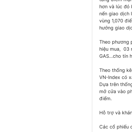
hơn và lúc đó 
nến giao dịch 
vùng 1,070 điể
hướng giao dịc
Theo phương p
hiệu mua, 03 m
GAS…cho tín hi
Theo thống kê 
VN-Index có x
Dựa trên thống
mở cửa vào phi
điểm.
Hỗ trợ và khá
Các cổ phiếu c