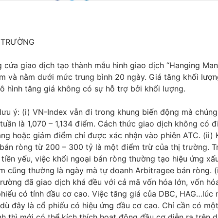
Ị TRƯỜNG
 cửa giao dịch tạo thành mẫu hình giao dịch “Hanging Man”
ảm và nằm dưới mức trung bình 20 ngày. Giá tăng khối lượn
ô hình tăng giá không có sự hỗ trợ bởi khối lượng.
ưu ý: (i) VN-Index vẫn đi trong khung biến động mà chúng 
tuần là 1,070 – 1,134 điểm. Cách thức giao dịch không có đ
ng hoặc giảm điểm chỉ được xác nhận vào phiên ATC. (ii) 
 bán ròng từ 200 – 300 tỷ là một điểm trừ của thị trường. 
tiền yếu, việc khối ngoại bán ròng thường tạo hiệu ứng xấu
 cũng thường là ngày mà tự doanh Arbitragee bán ròng. (i
 trường đã giao dịch khá đều với cả mã vốn hóa lớn, vốn hó
hiếu có tính đầu cơ cao. Việc tăng giá của DBC, HAG…lúc 
dù đây là cổ phiếu có hiệu ứng đầu cơ cao. Chỉ cần có mộ
 thì mới có thể kích thích hoạt động đầu cơ diễn ra trên d