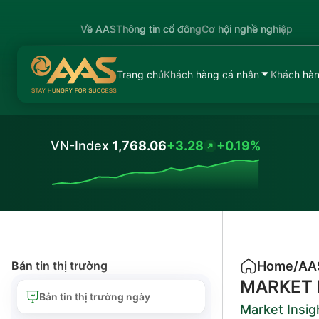
Về AAS
Thông tin cổ đông
Cơ hội nghề nghiệp
Trang chủ
Khách hàng cá nhân
Khách hàn
VN-Index
1,768.06
+3.28
+0.19%
Values
Bản tin thị trường
Home
/
AA
MARKET 
Bản tin thị trường ngày
Market Insig