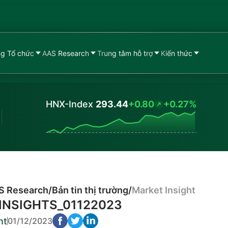
g Tổ chức
AAS Research
Trung tâm hỗ trợ
Kiến thức
HNX-Index
293.44
+0.80
+0.27%
Values
S Research
/
Bản tin thị trường
/
Market Insight
INSIGHTS_01122023
ht
01/12/2023