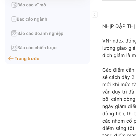
Báo cáo vĩ mô
Báo cáo ngành
NHỊP ĐẬP TH
Báo cáo doanh nghiệp
VN-Index đóng
Báo cáo chiến lược
lượng giao gi
dịch giảm là m
Trang trước
Các điểm cần l
sẻ cách đây 2 
mới khi mức tă
vẫn duy trì đà
bối cảnh dòng 
ngày giảm điểm
dòng tiền, thị
các nhóm cổ p
điểm sáng tốt 
tăng điểm mạnh