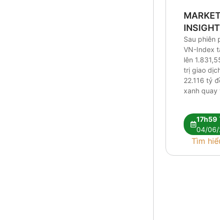
MARKE
INSIGH
Sau phiên 
VN-Index 
lên 1.831,5
trị giao dị
22.116 tỷ 
xanh quay t
Research c
tín hiệu kỹ 
17h59
vẫn chưa đ
04/06/
nhận xu hư
Tìm hiể
Dòng tiền t
hóa giữa [