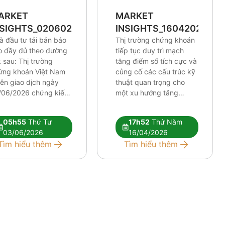
ARKET
MARKET
NSIGHTS_0206026
INSIGHTS_16042026
à đầu tư tải bản báo
Thị trường chứng khoán
o đầy đủ theo đường
tiếp tục duy trì mạch
k sau: Thị trường
tăng điểm số tích cực và
ứng khoán Việt Nam
củng cố các cấu trúc kỹ
iên giao dịch ngày
thuật quan trọng cho
/06/2026 chứng kiến
một xu hướng tăng
lực điều chỉnh tương
trưởng dài hơi hơn. Mặc
 mạnh. Những tín hiệu
dù chỉ số chung thiết lập
05h55
Thứ Tư
17h52
Thứ Năm
thuật tiêu cực đang
những cột mốc định hình
03/06/2026
16/04/2026
 xuất hiện rõ nét hơn,
xu hướng khá lạc quan,
Tìm hiểu thêm
Tìm hiểu thêm
 hỏi nhà đầu tư phải
tâm lý thị trường nhìn
c kỳ […]
[…]