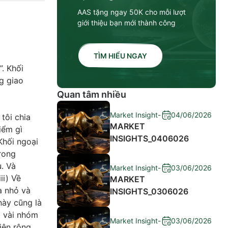
AAS tặng ngay 50K cho mỗi lượt
giới thiệu bạn mới thành công
TÌM HIỂU NGAY
. Khối
g giao
Quan tâm nhiều
Market Insight
-
04/06/2026
tôi chia
MARKET
iểm gì
INSIGHTS_0406026
Khối ngoại
Trong
. Và
Market Insight
-
03/06/2026
ii) Về
MARKET
a nhỏ và
INSIGHTS_0306026
này cũng là
t vài nhóm
Market Insight
-
03/06/2026
iện rộng