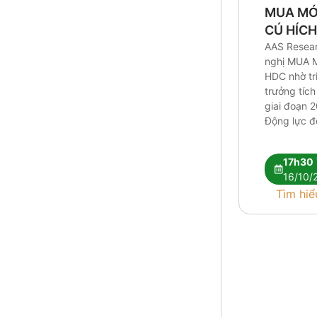
MUA MỚI
CÚ HÍCH
NHẬP T
AAS Resea
nghị MUA M
THÀNH
HDC nhờ tr
trưởng tích
giai đoạn 
Động lực đ
bàn giao c
trọng điểm
17h30
thoái vốn t
16/10/
Đại Dương 
Tìm hiể
tăng giá b
sau khi Vũ
[…]