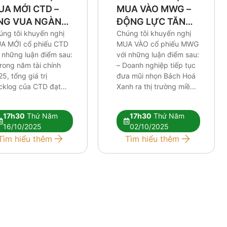
UA MỚI CTD –
MUA VÀO MWG –
NG VUA NGÀNH
ĐỘNG LỰC TĂNG
ÂY DỰNG
úng tôi khuyến nghị
GIÁ NẰM Ở BAN
Chúng tôi khuyến nghị
A MỚI cổ phiếu CTD
MUA VÀO cổ phiếu MWG
LÃNH ĐẠO
 những luận điểm sau:
với những luận điểm sau:
rong năm tài chính
– Doanh nghiệp tiếp tục
5, tổng giá trị
đưa mũi nhọn Bách Hoá
cklog của CTD đạt
Xanh ra thị trường miền
n 35,000 tỷ, cao nhất
Trung và miền Bắc, hiện
 trước đến nay, củng
tại đang đạt được những
17h30
Thứ Năm
17h30
Thứ Năm
 dư địa tăng trưởng
kết quả tương đối tích
16/10/2025
02/10/2025
a doanh nghiệp này
cực trong khi thị trường
Tìm hiểu thêm
Tìm hiểu thêm
ng các năm tới. – Nhu
miền Nam tiếp tục tối
u xây dựng […]
ưu. […]