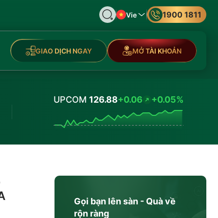
1900 1811
Vie
GIAO DỊCH NGAY
MỞ TÀI KHOẢN
UPCOM
126.88
+0.06
+0.05%
Values
p
A
Gọi bạn lên sàn - Quà về
rộn ràng