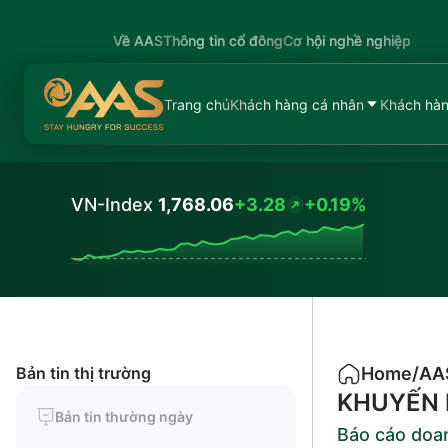
Về AAS
Thông tin cổ đông
Cơ hội nghề nghiệp
Trang chủ
Khách hàng cá nhân
Khách hàn
VN-Index
1,768.06
+3.28
+0.19%
Values
Bản tin thị trường
Home
/
AA
KHUYẾN 
Bản tin thường ngày
Báo cáo doa