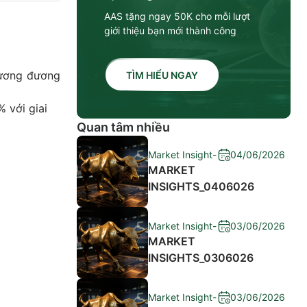
AAS tặng ngay 50K cho mỗi lượt
giới thiệu bạn mới thành công
tương đương
TÌM HIỂU NGAY
 với giai
Quan tâm nhiều
Market Insight
-
04/06/2026
MARKET
INSIGHTS_0406026
Market Insight
-
03/06/2026
MARKET
INSIGHTS_0306026
Market Insight
-
03/06/2026