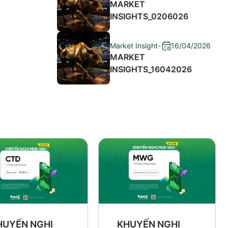
MARKET
INSIGHTS_0206026
Market Insight
-
16/04/2026
MARKET
INSIGHTS_16042026
HUYẾN NGHỊ
KHUYẾN NGHỊ