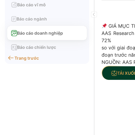
Báo cáo vĩ mô
Báo cáo ngành
GIÁ MỤC TI
AAS Research
Báo cáo doanh nghiệp
72%
Báo cáo chiến lược
so với giai đ
đoạn trước nă
Trang trước
NGUỒN: AAS 
TẢI XUỐ