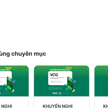
 cùng chuyên mục
K
 NGHỊ
KHUYẾN NGHỊ