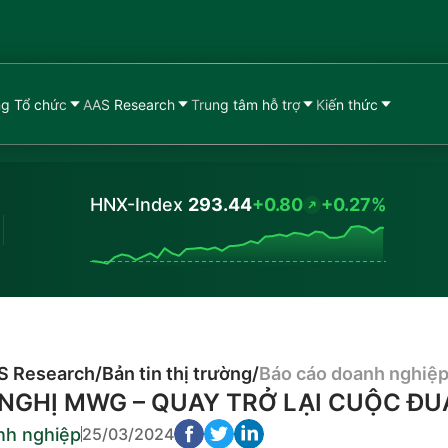
g Tổ chức
AAS Research
Trung tâm hỗ trợ
Kiến thức
HNX-Index
293.44
+0.80
+0.27%
Values
S Research
/
Bản tin thị trường
/
Báo cáo doanh nghiệ
NGHỊ MWG – QUAY TRỞ LẠI CUỘC ĐU
nh nghiệp
25/03/2024