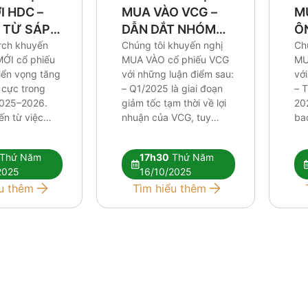
M
 HDC –
MUA VÀO VCG –
Ô
 TỪ SÁP
DẪN DẮT NHÓM
X
Ch
ỈNH
rch khuyến
ĐẦU TƯ CÔNG
Chúng tôi khuyến nghị
MU
ỚI cổ phiếu
MUA VÀO cổ phiếu VCG
với
iển vọng tăng
với những luận điểm sau:
– T
 cực trong
– Q1/2025 là giai đoạn
202
2025–2026.
giảm tốc tạm thời về lợi
ba
ến từ việc
nhuận của VCG, tuy
hơ
ác dự án
nhiên chúng tôi cho rằng
từ
, thương vụ
nền tảng xây lắp vững,
Thứ Năm
17h30
Thứ Năm
cố
ại Khu du lịch
chi phí tài chính được
2025
16/10/2025
củ
và tiềm năng
kiểm soát và Vinaconex
u thêm
Tìm hiểu thêm
tro
ất động sản
đang có nhiều dư địa để
cầ
ng Tàu được
bứt […]