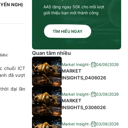
HUYẾN NGHỊ
AAS tặng ngay 50K cho mỗi lượt
giới thiệu bạn mới thành công
TÌM HIỂU NGAY
Quan tâm nhiều
sau:
Market Insight
-
04/06/2026
c chuỗi ICT
MARKET
anh đã vượt
INSIGHTS_0406026
ời đại lần
Market Insight
-
03/06/2026
MARKET
INSIGHTS_0306026
Market Insight
-
03/06/2026