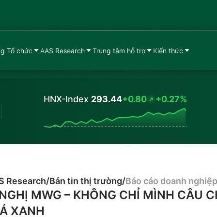
g Tổ chức
AAS Research
Trung tâm hỗ trợ
Kiến thức
HNX-Index
293.44
+0.80
+0.27%
Values
S Research
/
Bản tin thị trường
/
Báo cáo doanh nghiệ
NGHỊ MWG – KHÔNG CHỈ MÌNH CÂU 
Á XANH