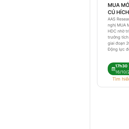
MUA MỚI
CÚ HÍCH
NHẬP T
AAS Resea
nghị MUA M
THÀNH
HDC nhờ tr
trưởng tích
giai đoạn 
Động lực đ
bàn giao c
trọng điểm
17h30
thoái vốn t
16/10/
Đại Dương 
Tìm hiể
tăng giá b
sau khi Vũ
[…]