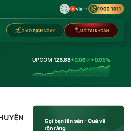
1900 1811
Vie
GIAO DỊCH NGAY
MỞ TÀI KHOẢN
UPCOM
126.88
+0.06
+0.05%
Values
p
CHUYỆN
Gọi bạn lên sàn - Quà về
rộn ràng