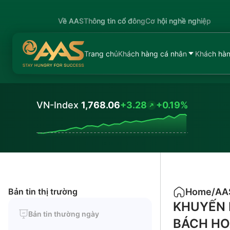
Về AAS
Thông tin cổ đông
Cơ hội nghề nghiệp
Trang chủ
Khách hàng cá nhân
Khách hàn
VN-Index
1,768.06
+3.28
+0.19%
Values
Bản tin thị trường
Home
/
AA
KHUYẾN 
Bản tin thường ngày
BÁCH HO