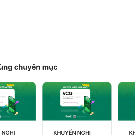
 cùng chuyên mục
K
 NGHỊ
KHUYẾN NGHỊ