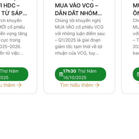
M
 HDC –
MUA VÀO VCG –
Ô
 TỪ SÁP
DẪN DẮT NHÓM
X
Ch
ỈNH
rch khuyến
ĐẦU TƯ CÔNG
Chúng tôi khuyến nghị
MU
ỚI cổ phiếu
MUA VÀO cổ phiếu VCG
với
iển vọng tăng
với những luận điểm sau:
– T
 cực trong
– Q1/2025 là giai đoạn
202
2025–2026.
giảm tốc tạm thời về lợi
ba
ến từ việc
nhuận của VCG, tuy
hơ
ác dự án
nhiên chúng tôi cho rằng
từ
, thương vụ
nền tảng xây lắp vững,
Thứ Năm
17h30
Thứ Năm
cố
ại Khu du lịch
chi phí tài chính được
2025
16/10/2025
củ
và tiềm năng
kiểm soát và Vinaconex
u thêm
Tìm hiểu thêm
tro
ất động sản
đang có nhiều dư địa để
cầ
ng Tàu được
bứt […]