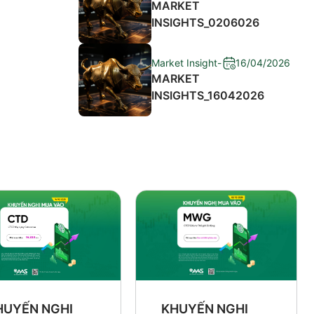
MARKET
INSIGHTS_0206026
Market Insight
-
16/04/2026
MARKET
INSIGHTS_16042026
HUYẾN NGHỊ
KHUYẾN NGHỊ