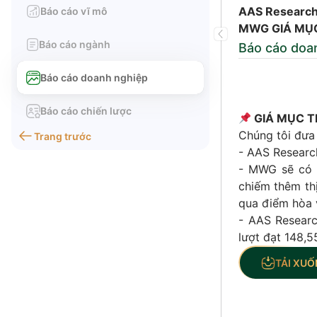
AAS Research 
Báo cáo vĩ mô
MWG GIÁ MỤC 
Báo cáo ngành
Báo cáo doa
Báo cáo doanh nghiệp
Báo cáo chiến lược
GIÁ MỤC TI
Chúng tôi đưa
Trang trước
- AAS Research 
- MWG sẽ có 
chiếm thêm thi
qua điểm hòa 
- AAS Research 
lượt đạt 148,5
TẢI XUỐ