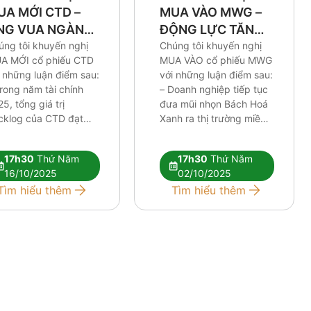
UA MỚI CTD –
MUA VÀO MWG –
NG VUA NGÀNH
ĐỘNG LỰC TĂNG
ÂY DỰNG
úng tôi khuyến nghị
GIÁ NẰM Ở BAN
Chúng tôi khuyến nghị
A MỚI cổ phiếu CTD
MUA VÀO cổ phiếu MWG
LÃNH ĐẠO
 những luận điểm sau:
với những luận điểm sau:
rong năm tài chính
– Doanh nghiệp tiếp tục
5, tổng giá trị
đưa mũi nhọn Bách Hoá
cklog của CTD đạt
Xanh ra thị trường miền
n 35,000 tỷ, cao nhất
Trung và miền Bắc, hiện
 trước đến nay, củng
tại đang đạt được những
17h30
Thứ Năm
17h30
Thứ Năm
 dư địa tăng trưởng
kết quả tương đối tích
16/10/2025
02/10/2025
a doanh nghiệp này
cực trong khi thị trường
Tìm hiểu thêm
Tìm hiểu thêm
ng các năm tới. – Nhu
miền Nam tiếp tục tối
u xây dựng […]
ưu. […]