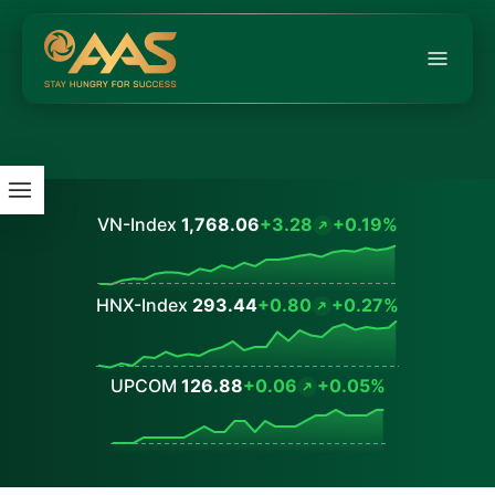
VN-Index
1,768.06
+3.28
+0.19%
Values
HNX-Index
293.44
+0.80
+0.27%
Values
UPCOM
126.88
+0.06
+0.05%
Values