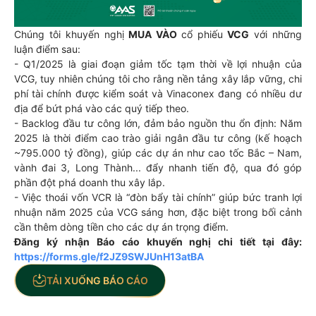
Chúng tôi khuyến nghị
MUA VÀO
cổ phiếu
VCG
với những
luận điểm sau:
- Q1/2025 là giai đoạn giảm tốc tạm thời về lợi nhuận của
VCG, tuy nhiên chúng tôi cho rằng nền tảng xây lắp vững, chi
phí tài chính được kiểm soát và Vinaconex đang có nhiều dư
địa để bứt phá vào các quý tiếp theo.
- Backlog đầu tư công lớn, đảm bảo nguồn thu ổn định: Năm
2025 là thời điểm cao trào giải ngân đầu tư công (kế hoạch
~795.000 tỷ đồng), giúp các dự án như cao tốc Bắc – Nam,
vành đai 3, Long Thành... đẩy nhanh tiến độ, qua đó góp
phần đột phá doanh thu xây lắp.
- Việc thoái vốn VCR là “đòn bẩy tài chính” giúp bức tranh lợi
nhuận năm 2025 của VCG sáng hơn, đặc biệt trong bối cảnh
cần thêm dòng tiền cho các dự án trọng điểm.
Đăng ký nhận Báo cáo khuyến nghị chi tiết tại đây:
https://forms.gle/f2JZ9SWJUnH13atBA
TẢI XUỐNG BÁO CÁO