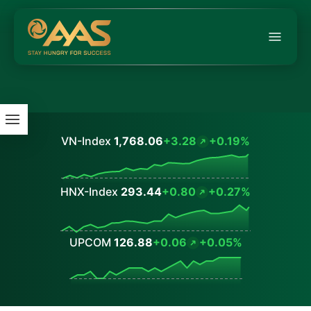
VN-Index
1,768.06
+3.28
+0.19%
Values
HNX-Index
293.44
+0.80
+0.27%
Values
UPCOM
126.88
+0.06
+0.05%
Values