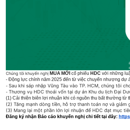
Chúng tôi khuyến nghị
MUA MỚI
cổ phiếu
HDC
với những lu
- Động lực chính năm 2025 đến từ việc chuyển nhượng dự án 
Sau khi sáp nhập Vũng Tàu vào TP. HCM, chúng tôi cho r
-
Thương vụ HDC thoái vốn tại dự án Khu du lịch Đại Dư
-
(1) Cải thiện biên lợi nhuận khi có nguồn thu bất thường từ t
(2) Tăng mạnh dòng tiền, hỗ trợ thanh toán nợ và giảm g
(3) Mang lại một phần lớn lợi nhuận để HDC đạt mục tiêu
Đăng ký nhận Báo cáo khuyến nghị chi tiết tại đây:
http