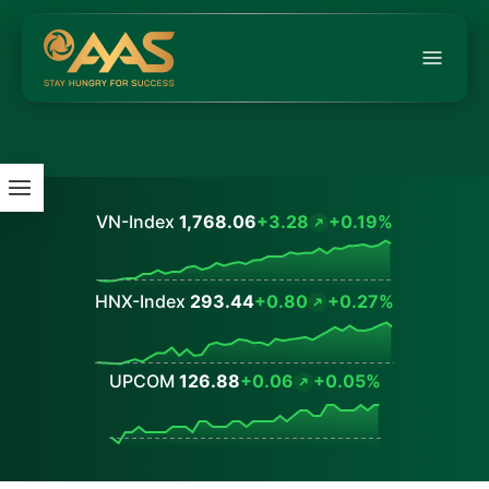
VN-Index
1,768.06
+3.28
+0.19%
Values
HNX-Index
293.44
+0.80
+0.27%
Values
UPCOM
126.88
+0.06
+0.05%
Values