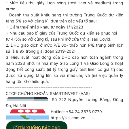
- Mức tiêu thụ giấy lượn sóng (test liner và medium) trong
nước
- Doanh thu xuất khẩu sang thị trường Trung Quốc dự kiến
tăng 5% so với cùng kì, dựa trên các yếu tố sau:
+ Giảm thuế nhập khẩu từ ngày 1/1/2023
+ Nhu cầu bao bì giấy của Trung Quốc dự kiến sẽ phục hồi
từ 4-5% so với cùng kì, sau khi mở cửa trở lại sau Covid.
2. DHC giao dịch ở mức P/E 8x- thấp hơn P/E trung bình lịch
sử là 8,9x trong giai đoạn 2019-2021.
3. Hiệu suất hoạt động của DHC cao hơn toàn ngành trong
năm 2023 nhờ: (i) nhà máy Giao Long 1 và Giao Long 2 hoạt
động hết công suất; (ii) tỷ trọng giấy test liner có giá trị cao
được sử dụng tăng lên so với medium; và (iii) việc quản lý
hàng tồn kho hiệu quả.
--------------------------------------------------
CTCP CHỨNG KHOÁN SMARTINVEST (AAS)
Số 222 Nguyễn Lương Bằng, Đống
Đa, Hà Nội
Hotline: +84 24 3573 9779
https://sisi.com.vn
TẢI XUỐNG BÁO CÁO