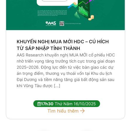
KHUYẾN NGHỊ MUA MỚI HDC – CÚ HÍCH
TỪ SÁP NHẬP TỈNH THÀNH
AAS Research khuyến nghị MUA MỚI cổ phiếu HDC
nhờ triển vọng tăng trưởng tích cực trong giai đoạn
2025–2026. Động lực đến từ việc bàn giao các dự
án trọng điểm, thương vụ thoái vốn tại Khu du lịch
Đại Dương và tiềm năng tăng giá bất động sản sau
khi Vũng Tàu được […]
17h30
Thứ Năm 16/10/2025
Tìm hiểu thêm