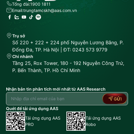
Tổng đài:
1900 1811
Email:
trungtamcskh@aas.com.vn
Trụ sở
Số 220 + 222 + 224 phố Nguyễn Lương Bằng, P.
Đống Đa, TP. Hà Nội | ĐT: 0243 573 9779
Chi nhánh
Tầng 25, Rox Tower, 180 - 192 Nguyễn Công Trứ,
P. Bến Thành, TP. Hồ Chí Minh
Nhận bản tin phân tích mới nhất từ AAS Research
GỬI
Quét để tải ứng dụng AAS
Tải ứng dụng AAS
Tải ứng dụng AAS
PRO
Robo