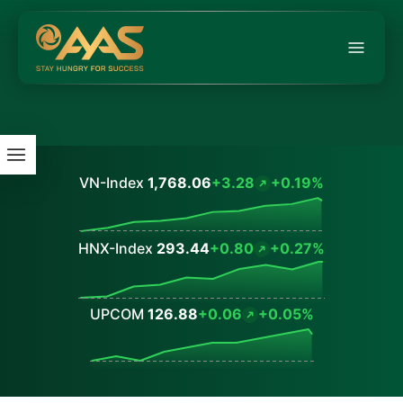
VN-Index
1,768.06
+3.28
+0.19%
Values
HNX-Index
293.44
+0.80
+0.27%
Values
UPCOM
126.88
+0.06
+0.05%
Values