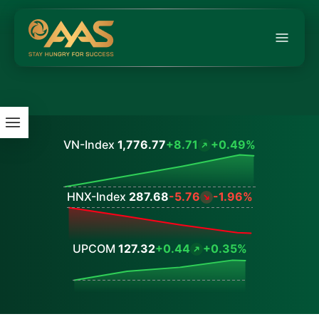
VN-Index
1,776.77
+8.71
+0.49%
Values
HNX-Index
287.68
-5.76
-1.96%
Values
UPCOM
127.32
+0.44
+0.35%
Values