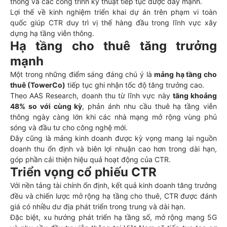
thông và các công trình kỹ thuật tiếp tục được đẩy mạnh.
Lợi thế về kinh nghiệm triển khai dự án trên phạm vi toàn
quốc giúp CTR duy trì vị thế hàng đầu trong lĩnh vực xây
dựng hạ tầng viễn thông.
Hạ tầng cho thuê tăng trưởng
mạnh
Một trong những điểm sáng đáng chú ý là
mảng hạ tầng cho
thuê (TowerCo)
tiếp tục ghi nhận tốc độ tăng trưởng cao.
Theo AAS Research, doanh thu từ lĩnh vực này
tăng khoảng
48% so với cùng kỳ
, phản ánh nhu cầu thuê hạ tầng viễn
thông ngày càng lớn khi các nhà mạng mở rộng vùng phủ
sóng và đầu tư cho công nghệ mới.
Đây cũng là mảng kinh doanh được kỳ vọng mang lại nguồn
doanh thu ổn định và biên lợi nhuận cao hơn trong dài hạn,
góp phần cải thiện hiệu quả hoạt động của CTR.
Triển vọng cổ phiếu CTR
Với nền tảng tài chính ổn định, kết quả kinh doanh tăng trưởng
đều và chiến lược mở rộng hạ tầng cho thuê, CTR được đánh
giá có nhiều dư địa phát triển trong trung và dài hạn.
Đặc biệt, xu hướng phát triển hạ tầng số, mở rộng mạng 5G