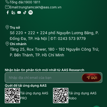
Tổng đài:
1900 1811
Email:
trungtamcskh@aas.com.vn
Trụ sở
Số 220 + 222 + 224 phố Nguyễn Lương Bằng, P.
Đống Đa, TP. Hà Nội | ĐT: 0243 573 9779
Chi nhánh
Tầng 25, Rox Tower, 180 - 192 Nguyễn Công Trứ,
P. Bến Thành, TP. Hồ Chí Minh
Nhận bản tin phân tích mới nhất từ AAS Research
GỬI
Quét để tải ứng dụng AAS
Tải ứng dụng AAS
Tải ứng dụng AAS
PRO
Robo