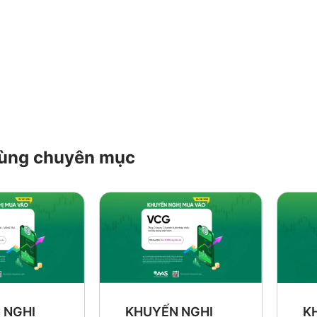
 cùng chuyên mục
K
 NGHỊ
KHUYẾN NGHỊ