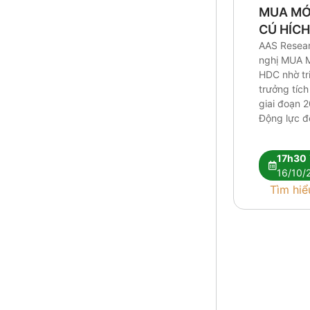
MUA MỚI
CÚ HÍCH
NHẬP T
AAS Resea
nghị MUA M
THÀNH
HDC nhờ tr
trưởng tích
giai đoạn 
Động lực đ
bàn giao c
trọng điểm
17h30
thoái vốn t
16/10/
Đại Dương 
Tìm hiể
tăng giá b
sau khi Vũ
[…]