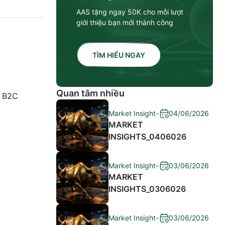
AAS tặng ngay 50K cho mỗi lượt
giới thiệu bạn mới thành công
TÌM HIỂU NGAY
Quan tâm nhiều
g B2C
Market Insight
-
04/06/2026
MARKET
INSIGHTS_0406026
Market Insight
-
03/06/2026
MARKET
INSIGHTS_0306026
Market Insight
-
03/06/2026