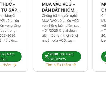
M
 HDC –
MUA VÀO VCG –
Ô
 TỪ SÁP
DẪN DẮT NHÓM
X
Ch
ỈNH
rch khuyến
ĐẦU TƯ CÔNG
Chúng tôi khuyến nghị
MU
ỚI cổ phiếu
MUA VÀO cổ phiếu VCG
với
iển vọng tăng
với những luận điểm sau:
– T
 cực trong
– Q1/2025 là giai đoạn
202
2025–2026.
giảm tốc tạm thời về lợi
ba
ến từ việc
nhuận của VCG, tuy
hơ
ác dự án
nhiên chúng tôi cho rằng
từ
, thương vụ
nền tảng xây lắp vững,
Thứ Năm
17h30
Thứ Năm
cố
ại Khu du lịch
chi phí tài chính được
2025
16/10/2025
củ
và tiềm năng
kiểm soát và Vinaconex
u thêm
Tìm hiểu thêm
tro
ất động sản
đang có nhiều dư địa để
cầ
ng Tàu được
bứt […]