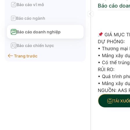
Báo cáo vĩ mô
Báo cáo doa
Báo cáo ngành
Báo cáo doanh nghiệp
GIÁ MỤC TI
DỰ PHÓNG:
Báo cáo chiến lược
• Thương mại h
• Mảng xây dự
Trang trước
• Có thể trún
RỦI RO:
• Quá trình ph
• Mảng xây dự
NGUỒN: AAS 
TẢI XUỐ