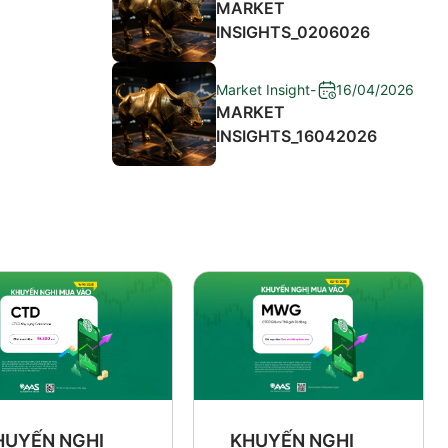
MARKET
INSIGHTS_0206026
Market Insight
-
16/04/2026
MARKET
INSIGHTS_16042026
HUYẾN NGHỊ
KHUYẾN NGHỊ