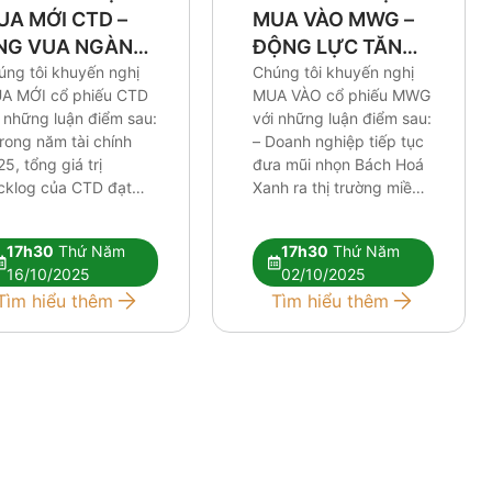
UA MỚI CTD –
MUA VÀO MWG –
NG VUA NGÀNH
ĐỘNG LỰC TĂNG
ÂY DỰNG
úng tôi khuyến nghị
GIÁ NẰM Ở BAN
Chúng tôi khuyến nghị
A MỚI cổ phiếu CTD
MUA VÀO cổ phiếu MWG
LÃNH ĐẠO
 những luận điểm sau:
với những luận điểm sau:
rong năm tài chính
– Doanh nghiệp tiếp tục
5, tổng giá trị
đưa mũi nhọn Bách Hoá
cklog của CTD đạt
Xanh ra thị trường miền
n 35,000 tỷ, cao nhất
Trung và miền Bắc, hiện
 trước đến nay, củng
tại đang đạt được những
17h30
Thứ Năm
17h30
Thứ Năm
 dư địa tăng trưởng
kết quả tương đối tích
16/10/2025
02/10/2025
a doanh nghiệp này
cực trong khi thị trường
Tìm hiểu thêm
Tìm hiểu thêm
ng các năm tới. – Nhu
miền Nam tiếp tục tối
u xây dựng […]
ưu. […]