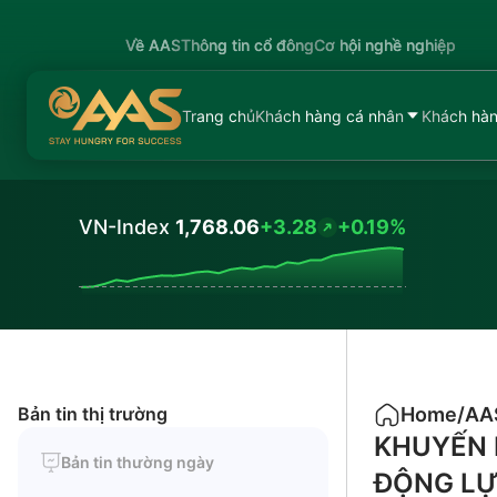
Về AAS
Thông tin cổ đông
Cơ hội nghề nghiệp
Trang chủ
Khách hàng cá nhân
Khách hàn
VN-Index
1,768.06
+3.28
+0.19%
Values
Bản tin thị trường
Home
/
AA
KHUYẾN N
Bản tin thường ngày
ĐỘNG LỰ