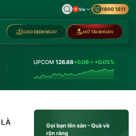
1900 1811
Vie
GIAO DỊCH NGAY
MỞ TÀI KHOẢN
UPCOM
126.88
+0.06
+0.05%
Values
p
 LÀ
Gọi bạn lên sàn - Quà về
rộn ràng