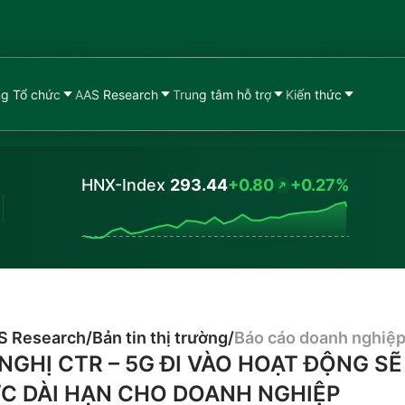
g Tổ chức
AAS Research
Trung tâm hỗ trợ
Kiến thức
HNX-Index
293.44
+0.80
+0.27%
Values
S Research
/
Bản tin thị trường
/
Báo cáo doanh nghiệ
GHỊ CTR – 5G ĐI VÀO HOẠT ĐỘNG SẼ
C DÀI HẠN CHO DOANH NGHIỆP