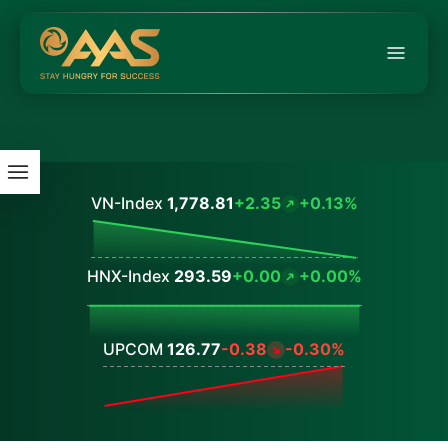
VN-Index
1,778.81
+2.35
+0.13%
Values
HNX-Index
293.59
+0.00
+0.00%
Values
UPCOM
126.77
-0.38
-0.30%
Values