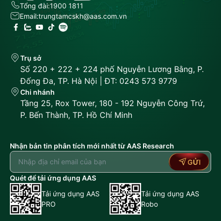
Tổng đài:
1900 1811
Email:
trungtamcskh@aas.com.vn
Trụ sở
Số 220 + 222 + 224 phố Nguyễn Lương Bằng, P.
Đống Đa, TP. Hà Nội | ĐT: 0243 573 9779
Chi nhánh
Tầng 25, Rox Tower, 180 - 192 Nguyễn Công Trứ,
P. Bến Thành, TP. Hồ Chí Minh
Nhận bản tin phân tích mới nhất từ AAS Research
GỬI
Quét để tải ứng dụng AAS
Tải ứng dụng AAS
Tải ứng dụng AAS
PRO
Robo