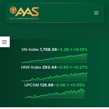
VN-Index
1,768.06
+3.28
+0.19%
Values
HNX-Index
293.44
+0.80
+0.27%
Values
UPCOM
126.88
+0.06
+0.05%
Values