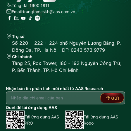
Tổng đài:
1900 1811
Email:
trungtamcskh@aas.com.vn
Trụ sở
Số 220 + 222 + 224 phố Nguyễn Lương Bằng, P.
Đống Đa, TP. Hà Nội | ĐT: 0243 573 9779
Chi nhánh
Tầng 25, Rox Tower, 180 - 192 Nguyễn Công Trứ,
P. Bến Thành, TP. Hồ Chí Minh
Nhận bản tin phân tích mới nhất từ AAS Research
GỬI
Quét để tải ứng dụng AAS
Tải ứng dụng AAS
Tải ứng dụng AAS
PRO
Robo