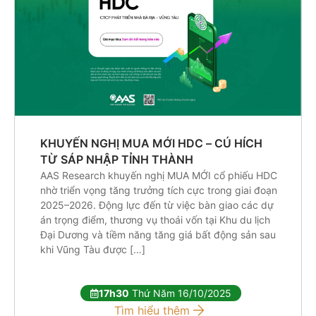
KHUYẾN NGHỊ MUA MỚI HDC – CÚ HÍCH
TỪ SÁP NHẬP TỈNH THÀNH
AAS Research khuyến nghị MUA MỚI cổ phiếu HDC
nhờ triển vọng tăng trưởng tích cực trong giai đoạn
2025–2026. Động lực đến từ việc bàn giao các dự
án trọng điểm, thương vụ thoái vốn tại Khu du lịch
Đại Dương và tiềm năng tăng giá bất động sản sau
khi Vũng Tàu được […]
17h30
Thứ Năm 16/10/2025
Tìm hiểu thêm