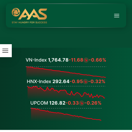
VN-Index
1,764.78
-11.68
-0.66%
Values
HNX-Index
292.64
-0.95
-0.32%
Values
UPCOM
126.82
-0.33
-0.26%
Values