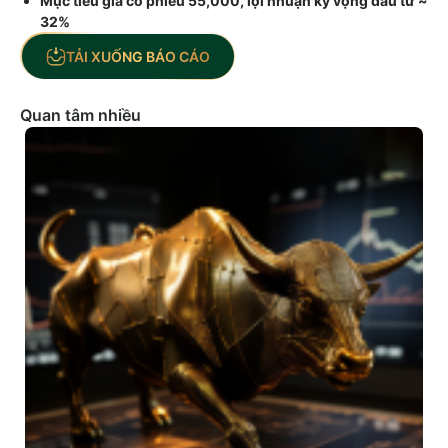
Mục tiêu giá cổ phiếu 55,000, lợi nhuận kỳ vọng đầu tư ~
32%
TẢI XUỐNG BÁO CÁO
Quan tâm nhiều