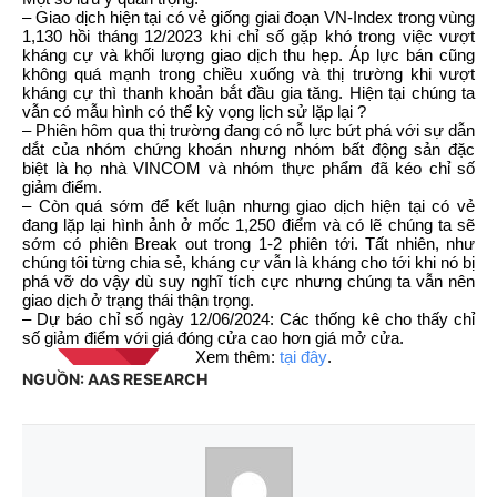
– Giao dịch hiện tại có vẻ giống giai đoạn VN-Index trong vùng
1,130 hồi tháng 12/2023 khi chỉ số gặp khó trong việc vượt
kháng cự và khối lượng giao dịch thu hẹp. Áp lực bán cũng
không quá mạnh trong chiều xuống và thị trường khi vượt
kháng cự thì thanh khoản bắt đầu gia tăng. Hiện tại chúng ta
vẫn có mẫu hình có thể kỳ vọng lịch sử lặp lại ?
– Phiên hôm qua thị trường đang có nỗ lực bứt phá với sự dẫn
dắt của nhóm chứng khoán nhưng nhóm bất động sản đặc
biệt là họ nhà VINCOM và nhóm thực phẩm đã kéo chỉ số
giảm điểm.
– Còn quá sớm để kết luận nhưng giao dịch hiện tại có vẻ
đang lặp lại hình ảnh ở mốc 1,250 điểm và có lẽ chúng ta sẽ
sớm có phiên Break out trong 1-2 phiên tới. Tất nhiên, như
chúng tôi từng chia sẻ, kháng cự vẫn là kháng cho tới khi nó bị
phá vỡ do vậy dù suy nghĩ tích cực nhưng chúng ta vẫn nên
giao dịch ở trạng thái thận trọng.
– Dự báo chỉ số ngày 12/06/2024: Các thống kê cho thấy chỉ
số giảm điểm với giá đóng cửa cao hơn giá mở cửa.
Xem thêm:
tại đây
.
NGUỒN: AAS RESEARCH