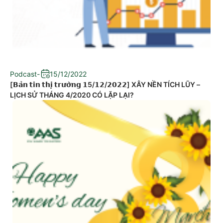
Podcast
-
15/12/2022
[𝗕𝗮̉𝗻 𝘁𝗶𝗻 𝘁𝗵𝗶̣ 𝘁𝗿𝘂̛𝗼̛̀𝗻𝗴 𝟭5/𝟭𝟮/𝟮𝟬𝟮𝟮] XÂY NỀN TÍCH LŨY –
LỊCH SỬ THÁNG 4/2020 CÓ LẶP LẠI?