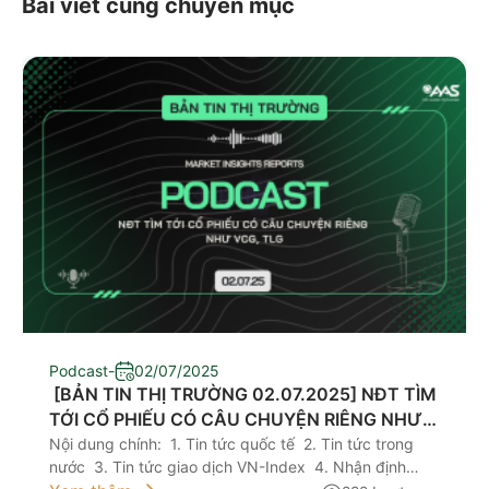
Bài viết cùng chuyên mục
Podcast
-
02/07/2025
​ [BẢN TIN THỊ TRƯỜNG 02.07.2025] NĐT TÌM
TỚI CỔ PHIẾU CÓ CÂU CHUYỆN RIÊNG NHƯ
VCG, TLG
Nội dung chính: 1. Tin tức quốc tế 2. Tin tức trong
nước 3. Tin tức giao dịch VN-Index 4. Nhận định