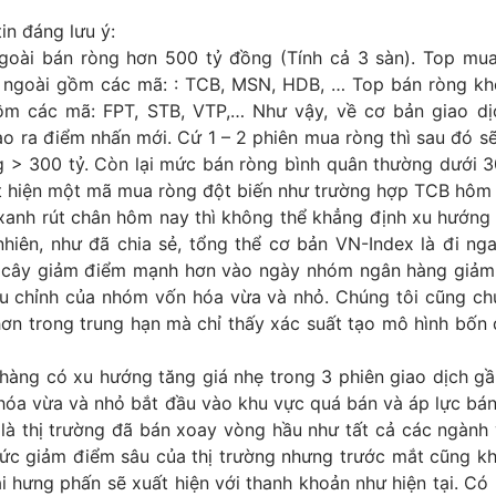
in đáng lưu ý:
oài bán ròng hơn 500 tỷ đồng (Tính cả 3 sàn). Top mu
 ngoài gồm các mã: : TCB, MSN, HDB, … Top bán ròng kh
m các mã: FPT, STB, VTP,… Như vậy, về cơ bản giao dị
o ra điểm nhấn mới. Cứ 1 – 2 phiên mua ròng thì sau đó s
g > 300 tỷ. Còn lại mức bán ròng bình quân thường dưới 3
t hiện một mã mua ròng đột biến như trường hợp TCB hôm 
 xanh rút chân hôm nay thì không thể khẳng định xu hướng
nhiên, như đã chia sẻ, tổng thể cơ bản VN-Index là đi ng
 cây giảm điểm mạnh hơn vào ngày nhóm ngân hàng giảm
ều chỉnh của nhóm vốn hóa vừa và nhỏ. Chúng tôi cũng ch
hơn trong trung hạn mà chỉ thấy xác suất tạo mô hình bốn 
hàng có xu hướng tăng giá nhẹ trong 3 phiên giao dịch gầ
hóa vừa và nhỏ bắt đầu vào khu vực quá bán và áp lực bán
 là thị trường đã bán xoay vòng hầu như tất cả các ngành
ức giảm điểm sâu của thị trường nhưng trước mắt cũng kh
i hưng phấn sẽ xuất hiện với thanh khoản như hiện tại. Có