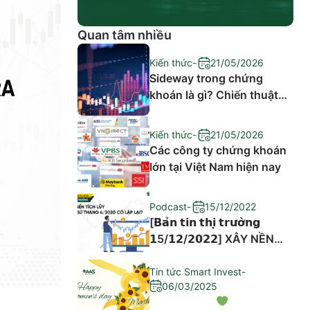
Quan tâm nhiều
Kiến thức
-
21/05/2026
Sideway trong chứng
khoán là gì? Chiến thuật
đầu tư hiệu quả
Kiến thức
-
21/05/2026
Các công ty chứng khoán
lớn tại Việt Nam hiện nay
Podcast
-
15/12/2022
[𝗕𝗮̉𝗻 𝘁𝗶𝗻 𝘁𝗵𝗶̣ 𝘁𝗿𝘂̛𝗼̛̀𝗻𝗴
𝟭5/𝟭𝟮/𝟮𝟬𝟮𝟮] XÂY NỀN
TÍCH LŨY – LỊCH SỬ
THÁNG 4/2020 CÓ LẶP
Tin tức Smart Invest
-
06/03/2025
LẠI?