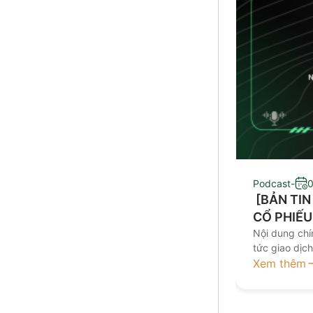
Podcast
-
0
​ [BẢN TI
CỔ PHIẾU
Nội dung chín
tức giao dịc
đầu tư Kính 
Xem thêm
nay tại đâ