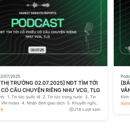
2/07/2025
Podc
N THỊ TRƯỜNG 02.07.2025] NĐT TÌM TỚI
[BẢ
 CÓ CÂU CHUYỆN RIÊNG NHƯ VCG, TLG
VẪN
h: 1. Tin tức quốc tế 2. Tin tức trong nước 3. Tin
CÓ
Kính
h VN-Index 4. Nhận định giao dịch 5. Khuyến nghị
Xem
mời quý nhà đầu tư lắng nghe bản tin thị trường hôm
218 Lượt xem
y NGUỒN: AAS RESEARCH