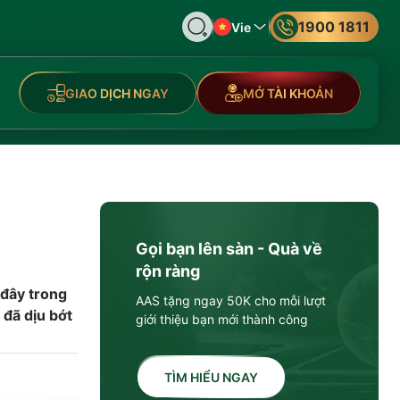
1900 1811
Vie
GIAO DỊCH NGAY
MỞ TÀI KHOẢN
Gọi bạn lên sàn - Quà về
rộn ràng
 đây trong
AAS tặng ngay 50K cho mỗi lượt
 đã dịu bớt
giới thiệu bạn mới thành công
TÌM HIỂU NGAY