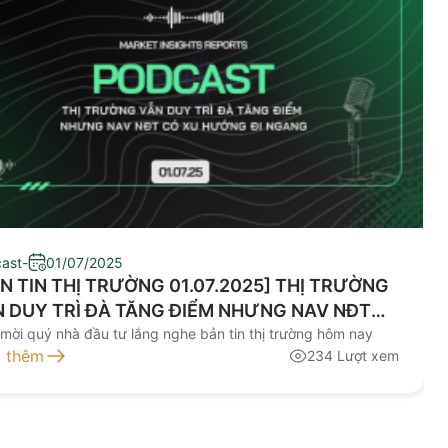
ast
-
01/07/2025
N TIN THỊ TRƯỜNG 01.07.2025] THỊ TRƯỜNG
 DUY TRÌ ĐÀ TĂNG ĐIỂM NHƯNG NAV NĐT
 XU HƯỚNG ĐI NGANG
 mời quý nhà đầu tư lắng nghe bản tin thị trường hôm nay
 thêm
234 Lượt xem