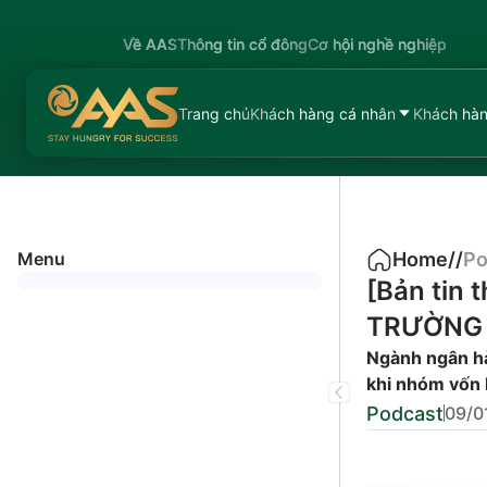
Về AAS
Thông tin cổ đông
Cơ hội nghề nghiệp
Trang chủ
Khách hàng cá nhân
Khách hàn
Menu
Home
/
/
Po
[Bản tin
TRƯỜNG 
Ngành ngân hà
khi nhóm vốn 
Podcast
09/0