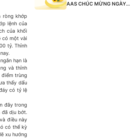
AAS CHÚC MỪNG NGÀY
QUỐC TẾ PHỤ NỮ 8/3
a ròng khớp
ớp lệnh của
ch của khối
ẽ có một vài
00 tỷ. Thỉnh
nay.
 ngắn hạn là
ang và thỉnh
 điểm trùng
ưa thấy dấu
đáy có tỷ lệ
n đây trong
 đã dịu bớt.
 và điều này
ó có thể kỳ
 lẽ xu hướng