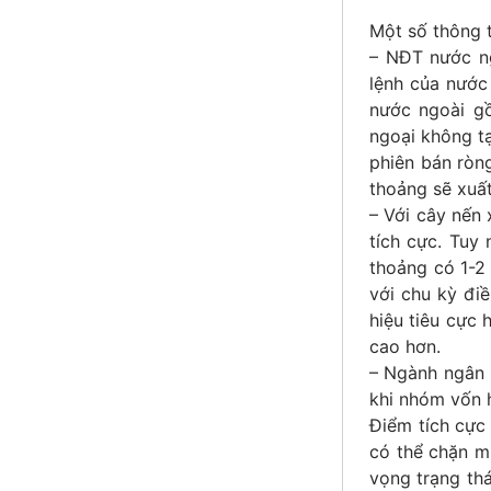
Một số thông t
– NĐT nước ng
lệnh của nước
nước ngoài gồ
ngoại không tạ
phiên bán ròn
thoảng sẽ xuấ
– Với cây nến
tích cực. Tuy 
thoảng có 1-2
với chu kỳ đi
hiệu tiêu cực 
cao hơn.
– Ngành ngân 
khi nhóm vốn 
Điểm tích cực
có thể chặn m
vọng trạng thá