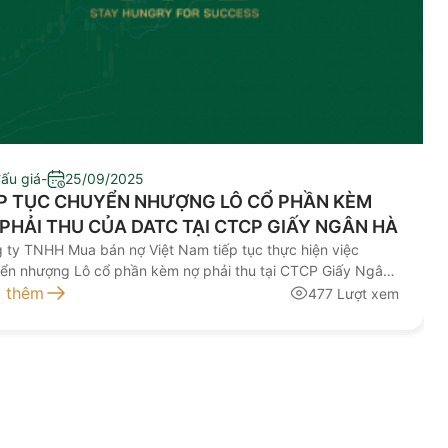
đấu giá
-
25/09/2025
ẾP TỤC CHUYỂN NHƯỢNG LÔ CỔ PHẦN KÈM
PHẢI THU CỦA DATC TẠI CTCP GIẤY NGÂN HÀ
 ty TNHH Mua bán nợ Việt Nam tiếp tục thực hiện việc
ển nhượng Lô cổ phần kèm nợ phải thu tại CTCP Giấy Ngân
hi tiết theo file đính kèm: Tài liệu đính kèm DATC_CV De nghi
 thêm
477 Lượt xem
en nhuong lan 3