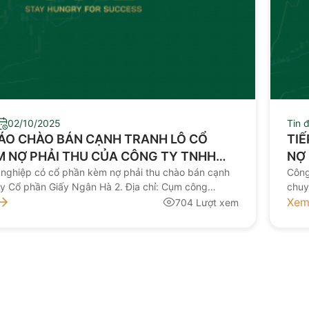
02/10/2025
Tin 
ÁO CHÀO BÁN CẠNH TRANH LÔ CỔ
TI
ẢI THU CỦA CÔNG TY TNHH
NỢ 
NỢ VIỆT NAM TẠI CÔNG TY CỔ PHẦN
 nghiệp có cổ phần kèm nợ phải thu chào bán cạnh
Công
ty Cổ phần Giấy Ngân Hà 2. Địa chỉ: Cụm công
chuy
ÂN HÀ
 Khê, thành phố Bắc Ninh, tỉnh Bắc Ninh, Việt Nam
Hà. C
Xem
704 Lượt xem
i: 0913.34.399 4. Hoạt động kinh doanh chính hiện
chuy
t kinh doanh […]