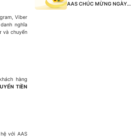
AAS CHÚC MỪNG NGÀY
QUỐC TẾ PHỤ NỮ 8/3
ram, Viber 
danh nghĩa 
 và chuyển 
Nhằm đảm bảo an toàn thông tin và tài sản, AAS khuyến cáo Quý khách hàng 
UYỂN TIỀN
hệ với AAS 