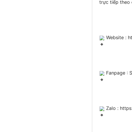
trực tiếp theo
 Website : 
h
 Fanpage : S
 Zalo : 
http