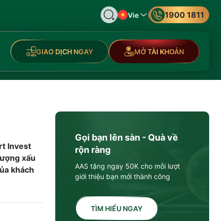
1900 1811
Vie
GIAO DỊCH NGAY
MỞ TÀI KHOẢN
Gọi bạn lên sàn - Quà về
t Invest
rộn ràng
tượng xấu
AAS tặng ngay 50K cho mỗi lượt
của khách
giới thiệu bạn mới thành công
TÌM HIỂU NGAY