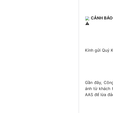
CẢNH BÁO 
Kính gửi Quý 
Gần đây, Công
ánh từ khách 
AAS để lừa đả