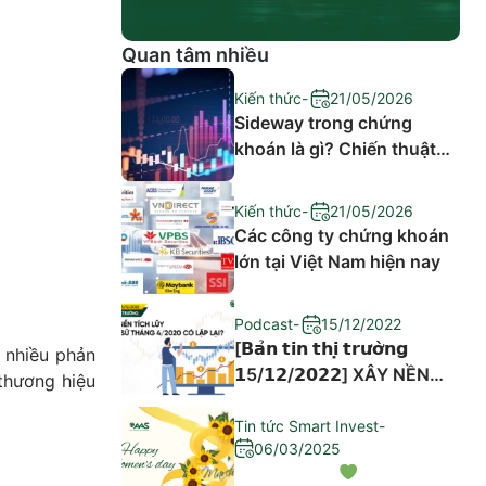
Quan tâm nhiều
Kiến thức
-
21/05/2026
Sideway trong chứng
khoán là gì? Chiến thuật
đầu tư hiệu quả
Kiến thức
-
21/05/2026
Các công ty chứng khoán
lớn tại Việt Nam hiện nay
Podcast
-
15/12/2022
[𝗕𝗮̉𝗻 𝘁𝗶𝗻 𝘁𝗵𝗶̣ 𝘁𝗿𝘂̛𝗼̛̀𝗻𝗴
nhiều phản 
𝟭5/𝟭𝟮/𝟮𝟬𝟮𝟮] XÂY NỀN
hương hiệu 
TÍCH LŨY – LỊCH SỬ
THÁNG 4/2020 CÓ LẶP
Tin tức Smart Invest
-
06/03/2025
LẠI?