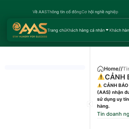
Về AAS
Thông tin cổ đông
Cơ hội nghề nghiệp
Trang chủ
Khách hàng cá nhân
Khách hàn
Home
/
/
Ti
CẢNH 
CẢNH BÁO
(AAS) nhận đư
sử dụng uy tí
hàng.
Tin doanh n