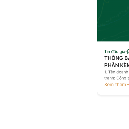
Tin đấu giá
-
THÔNG B
PHẦN KÈM NỢ PH
MUA BÁN 
1. Tên doanh
tranh: Công 
GIẤY NG
nghiệp Phong
Xem thêm
3. Điện thoạ
nay: Sản xuấ