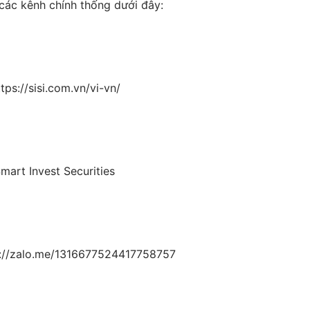
 các kênh chính thống dưới đây:
ttps://sisi.com.vn/vi-vn/
mart Invest Securities
s://zalo.me/1316677524417758757