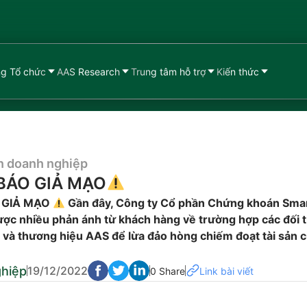
g Tổ chức
AAS Research
Trung tâm hỗ trợ
Kiến thức
n doanh nghiệp
BÁO GIẢ MẠO
 GIẢ MẠO
Gần đây, Công ty Cổ phần Chứng khoán Smar
ợc nhiều phản ánh từ khách hàng về trường hợp các đối 
n và thương hiệu AAS để lừa đảo hòng chiếm đoạt tài sản 
ghiệp
19/12/2022
0 Share
Link bài viết