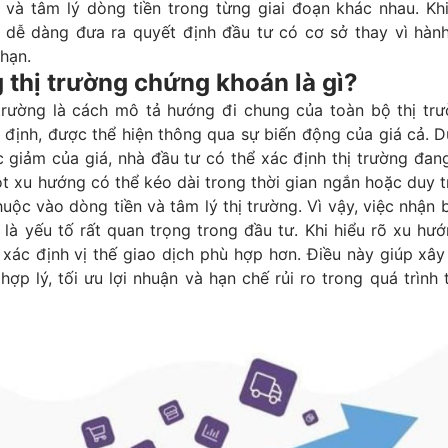
 và tâm lý dòng tiền trong từng giai đoạn khác nhau. Kh
 dễ dàng đưa ra quyết định đầu tư có cơ sở thay vì hàn
hạn.
 thị trường chứng khoán là gì?
trường là cách mô tả hướng đi chung của toàn bộ thị trư
 định, được thể hiện thông qua sự biến động của giá cả. 
 giảm của giá, nhà đầu tư có thể xác định thị trường đan
 xu hướng có thể kéo dài trong thời gian ngắn hoặc duy tr
thuộc vào dòng tiền và tâm lý thị trường. Vì vậy, việc nhận 
 là yếu tố rất quan trọng trong đầu tư. Khi hiểu rõ xu hư
 xác định vị thế giao dịch phù hợp hơn. Điều này giúp xâ
ợp lý, tối ưu lợi nhuận và hạn chế rủi ro trong quá trình 