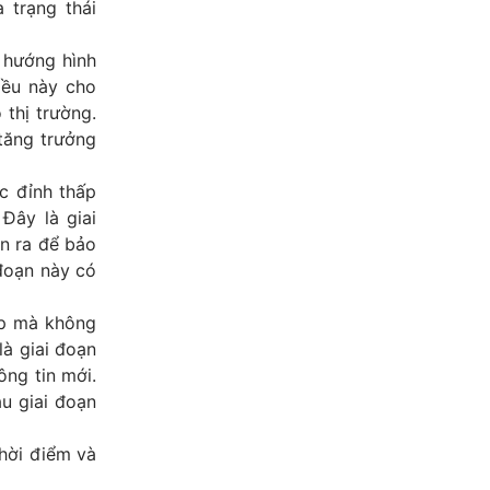
 trạng thái
 hướng hình
iều này cho
 thị trường.
tăng trưởng
ác đỉnh thấp
Đây là giai
án ra để bảo
đoạn này có
ẹp mà không
là giai đoạn
ông tin mới.
u giai đoạn
thời điểm và