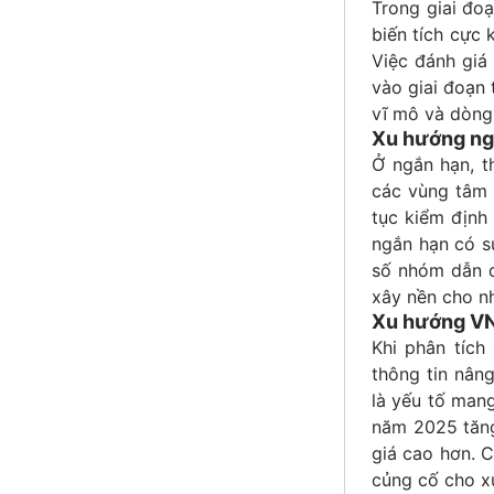
Trong giai đo
biến tích cực 
Việc đánh giá
vào giai đoạn 
vĩ mô và dòng 
Xu hướng ngắ
Ở ngắn hạn, th
các vùng tâm 
tục kiểm định
ngắn hạn có sự
số nhóm dẫn d
xây nền cho nh
Xu hướng VNI
Khi phân tích
thông tin nâng
là yếu tố mang
năm 2025 tăng
giá cao hơn. C
củng cố cho x