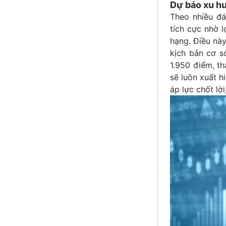
Dự báo xu hư
Theo nhiều đá
tích cực nhờ 
hạng. Điều này
kịch bản cơ s
1.950 điểm, th
sẽ luôn xuất h
áp lực chốt lờ