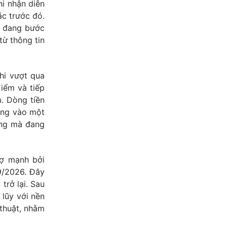
i nhận diễn
ắc trước đó.
ng đang bước
từ thông tin
khi vượt qua
iểm và tiếp
. Dòng tiền
rung vào một
óng mà đang
rợ mạnh bởi
 9/2026. Đây
trở lại. Sau
lũy với nền
 thuật, nhằm