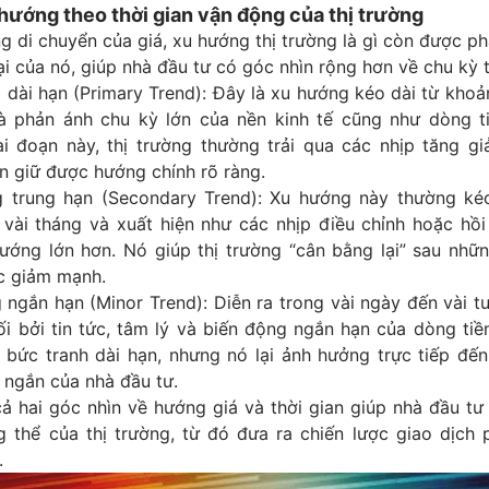
 hướng theo thời gian vận động của thị trường
 di chuyển của giá, xu hướng thị trường là gì còn được ph
tại của nó, giúp nhà đầu tư có góc nhìn rộng hơn về chu kỳ t
 dài hạn (Primary Trend): Đây là xu hướng kéo dài từ kho
và phản ánh chu kỳ lớn của nền kinh tế cũng như dòng ti
ai đoạn này, thị trường thường trải qua các nhịp tăng g
n giữ được hướng chính rõ ràng.
 trung hạn (Secondary Trend): Xu hướng này thường kéo
 vài tháng và xuất hiện như các nhịp điều chỉnh hoặc hồi
ướng lớn hơn. Nó giúp thị trường “cân bằng lại” sau nhữn
c giảm mạnh.
ngắn hạn (Minor Trend): Diễn ra trong vài ngày đến vài t
ối bởi tin tức, tâm lý và biến động ngắn hạn của dòng ti
 bức tranh dài hạn, nhưng nó lại ảnh hưởng trực tiếp đến
 ngắn của nhà đầu tư.
ả hai góc nhìn về hướng giá và thời gian giúp nhà đầu tư
g thể của thị trường, từ đó đưa ra chiến lược giao dịch 
.