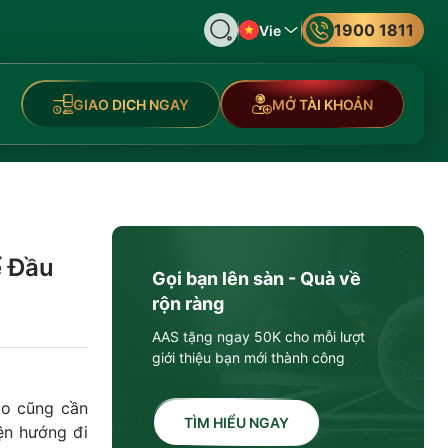
1900 1811
Vie
GIAO DỊCH NGAY
MỞ TÀI KHOẢN
ể Đầu
Gọi bạn lên sàn - Quà về
rộn ràng
AAS tặng ngay 50K cho mỗi lượt
giới thiệu bạn mới thành công
ào cũng cần
TÌM HIỂU NGAY
iện hướng đi