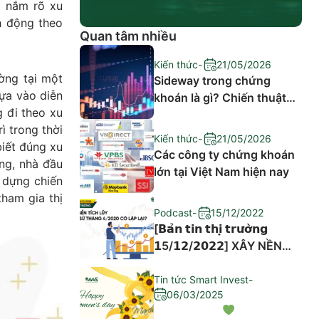
i nắm rõ xu
h động theo
Quan tâm nhiều
Kiến thức
-
21/05/2026
ờng tại một
Sideway trong chứng
Dựa vào diễn
khoán là gì? Chiến thuật
g đi theo xu
đầu tư hiệu quả
ì trong thời
Kiến thức
-
21/05/2026
biết đúng xu
Các công ty chứng khoán
ớng, nhà đầu
lớn tại Việt Nam hiện nay
y dựng chiến
tham gia thị
Podcast
-
15/12/2022
[𝗕𝗮̉𝗻 𝘁𝗶𝗻 𝘁𝗵𝗶̣ 𝘁𝗿𝘂̛𝗼̛̀𝗻𝗴
𝟭5/𝟭𝟮/𝟮𝟬𝟮𝟮] XÂY NỀN
TÍCH LŨY – LỊCH SỬ
THÁNG 4/2020 CÓ LẶP
Tin tức Smart Invest
-
06/03/2025
LẠI?