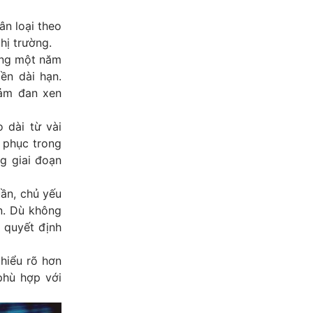
ân loại theo
hị trường.
ảng một năm
ền dài hạn.
iảm đan xen
 dài từ vài
 phục trong
g giai đoạn
uần, chủ yếu
ền. Dù không
 quyết định
 hiểu rõ hơn
phù hợp với