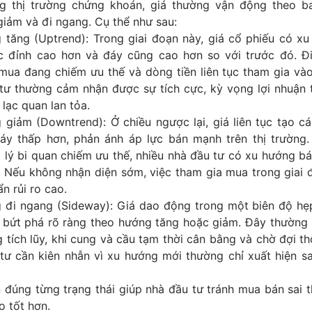
 thị trường chứng khoán, giá thường vận động theo ba
 giảm và đi ngang. Cụ thể như sau:
 tăng (Uptrend): Trong giai đoạn này, giá cổ phiếu có xu
c đỉnh cao hơn và đáy cũng cao hơn so với trước đó. Đ
mua đang chiếm ưu thế và dòng tiền liên tục tham gia vào
tư thường cảm nhận được sự tích cực, kỳ vọng lợi nhuận 
 lạc quan lan tỏa.
 giảm (Downtrend): Ở chiều ngược lại, giá liên tục tạo c
áy thấp hơn, phản ánh áp lực bán mạnh trên thị trường. 
 lý bi quan chiếm ưu thế, nhiều nhà đầu tư có xu hướng b
. Nếu không nhận diện sớm, việc tham gia mua trong giai 
ẩn rủi ro cao.
 đi ngang (Sideway): Giá dao động trong một biên độ h
ự bứt phá rõ ràng theo hướng tăng hoặc giảm. Đây thường 
g tích lũy, khi cung và cầu tạm thời cân bằng và chờ đợi th
tư cần kiên nhẫn vì xu hướng mới thường chỉ xuất hiện sa
 đúng từng trạng thái giúp nhà đầu tư tránh mua bán sai 
o tốt hơn.