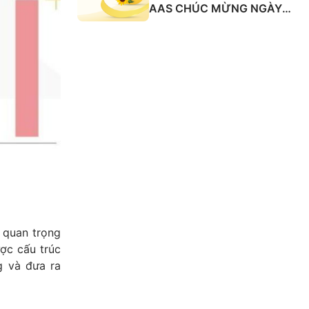
AAS CHÚC MỪNG NGÀY
QUỐC TẾ PHỤ NỮ 8/3
 quan trọng
ợc cấu trúc
g và đưa ra