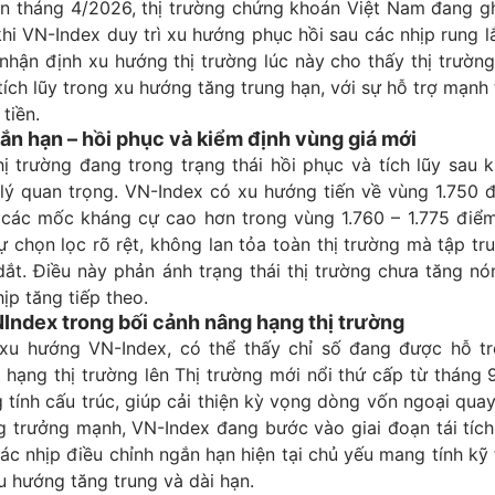
ạn tháng 4/2026, thị trường chứng khoán Việt Nam đang gh
khi VN-Index duy trì xu hướng phục hồi sau các nhịp rung l
 nhận định xu hướng thị trường lúc này cho thấy thị trườ
tích lũy trong xu hướng tăng trung hạn, với sự hỗ trợ mạnh 
tiền.
n hạn – hồi phục và kiểm định vùng giá mới
ị trường đang trong trạng thái hồi phục và tích lũy sau 
lý quan trọng. VN-Index có xu hướng tiến về vùng 1.750 đ
 các mốc kháng cự cao hơn trong vùng 1.760 – 1.775 điểm
 chọn lọc rõ rệt, không lan tỏa toàn thị trường mà tập t
ắt. Điều này phản ánh trạng thái thị trường chưa tăng n
ịp tăng tiếp theo.
ndex trong bối cảnh nâng hạng thị trường
 xu hướng VN-Index, có thể thấy chỉ số đang được hỗ t
 hạng thị trường lên Thị trường mới nổi thứ cấp từ tháng
 tính cấu trúc, giúp cải thiện kỳ vọng dòng vốn ngoại quay 
 trưởng mạnh, VN-Index đang bước vào giai đoạn tái tích 
ác nhịp điều chỉnh ngắn hạn hiện tại chủ yếu mang tính kỹ
u hướng tăng trung và dài hạn.