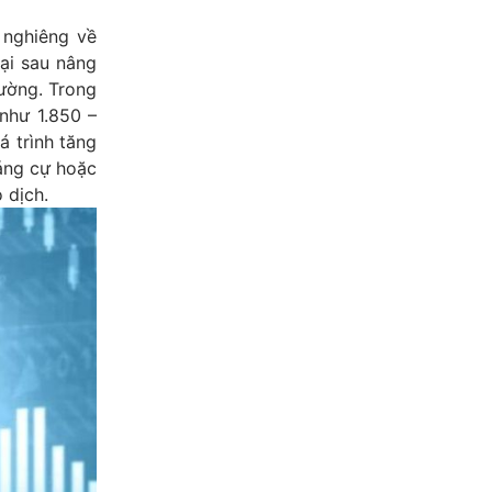
 nghiêng về
ại sau nâng
rường. Trong
như 1.850 –
á trình tăng
háng cự hoặc
 dịch.