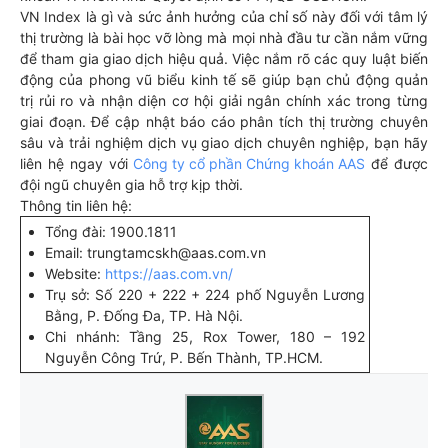
VN Index là gì và sức ảnh hưởng của chỉ số này đối với tâm lý
thị trường là bài học vỡ lòng mà mọi nhà đầu tư cần nắm vững
để tham gia giao dịch hiệu quả. Việc nắm rõ các quy luật biến
động của phong vũ biểu kinh tế sẽ giúp bạn chủ động quản
trị rủi ro và nhận diện cơ hội giải ngân chính xác trong từng
giai đoạn. Để cập nhật báo cáo phân tích thị trường chuyên
sâu và trải nghiệm dịch vụ giao dịch chuyên nghiệp, bạn hãy
liên hệ ngay với
Công ty cổ phần Chứng khoán AAS
để được
đội ngũ chuyên gia hỗ trợ kịp thời.
Thông tin liên hệ:
Tổng đài: 1900.1811
Email: trungtamcskh@aas.com.vn
Website:
https://aas.com.vn/
Trụ sở: Số 220 + 222 + 224 phố Nguyễn Lương
Bằng, P. Đống Đa, TP. Hà Nội.
Chi nhánh: Tầng 25, Rox Tower, 180 – 192
Nguyễn Công Trứ, P. Bến Thành, TP.HCM.