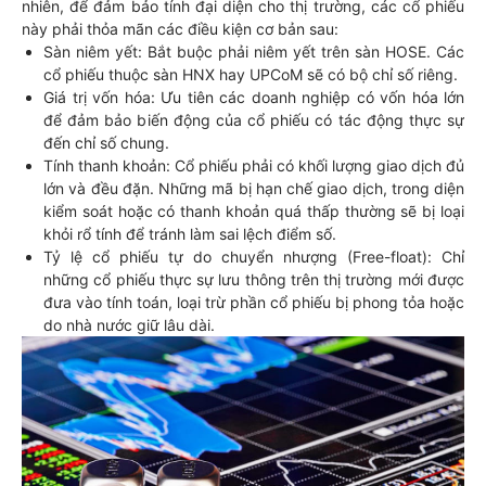
nhiên, để đảm bảo tính đại diện cho thị trường, các cổ phiếu
này phải thỏa mãn các điều kiện cơ bản sau:
Sàn niêm yết: Bắt buộc phải niêm yết trên sàn HOSE. Các
cổ phiếu thuộc sàn HNX hay UPCoM sẽ có bộ chỉ số riêng.
Giá trị vốn hóa: Ưu tiên các doanh nghiệp có vốn hóa lớn
để đảm bảo biến động của cổ phiếu có tác động thực sự
đến chỉ số chung.
Tính thanh khoản: Cổ phiếu phải có khối lượng giao dịch đủ
lớn và đều đặn. Những mã bị hạn chế giao dịch, trong diện
kiểm soát hoặc có thanh khoản quá thấp thường sẽ bị loại
khỏi rổ tính để tránh làm sai lệch điểm số.
Tỷ lệ cổ phiếu tự do chuyển nhượng (Free-float): Chỉ
những cổ phiếu thực sự lưu thông trên thị trường mới được
đưa vào tính toán, loại trừ phần cổ phiếu bị phong tỏa hoặc
do nhà nước giữ lâu dài.