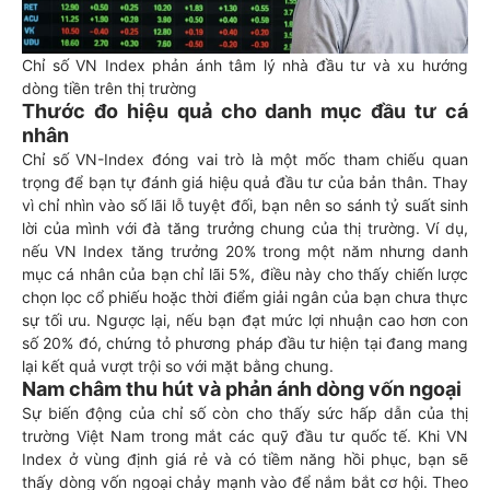
Chỉ số VN Index phản ánh tâm lý nhà đầu tư và xu hướng
dòng tiền trên thị trường
Thước đo hiệu quả cho danh mục đầu tư cá
nhân
Chỉ số VN-Index đóng vai trò là một mốc tham chiếu quan
trọng để bạn tự đánh giá hiệu quả đầu tư của bản thân. Thay
vì chỉ nhìn vào số lãi lỗ tuyệt đối, bạn nên so sánh tỷ suất sinh
lời của mình với đà tăng trưởng chung của thị trường. Ví dụ,
nếu VN Index tăng trưởng 20% trong một năm nhưng danh
mục cá nhân của bạn chỉ lãi 5%, điều này cho thấy chiến lược
chọn lọc cổ phiếu hoặc thời điểm giải ngân của bạn chưa thực
sự tối ưu. Ngược lại, nếu bạn đạt mức lợi nhuận cao hơn con
số 20% đó, chứng tỏ phương pháp đầu tư hiện tại đang mang
lại kết quả vượt trội so với mặt bằng chung.
Nam châm thu hút và phản ánh dòng vốn ngoại
Sự biến động của chỉ số còn cho thấy sức hấp dẫn của thị
trường Việt Nam trong mắt các quỹ đầu tư quốc tế. Khi VN
Index ở vùng định giá rẻ và có tiềm năng hồi phục, bạn sẽ
thấy dòng vốn ngoại chảy mạnh vào để nắm bắt cơ hội. Theo