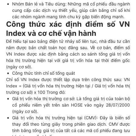
Nhóm Bán lẻ và Tiêu dùng: Những mã cổ phiếu đầu ngành
cung cấp các dịch vụ thiết yếu, giúp cân bằng chỉ số khi
các nhóm ngành mang tính chu kỳ gặp biến động mạnh.
Công thức xác định điểm số VN
Index và cơ chế vận hành
Để hiểu tại sao bảng điện tử nhảy số liên tục, nhà đầu tư cần
nắm được bản chất toán học đằng sau. Về cơ bản, điểm số
VN Index được xác định bằng cách so sánh tổng giá trị vốn
hóa thị trường hiện tại với giá trị vốn hóa tại thời điểm gốc
(ngày cơ sở).
Công thức tính chỉ số tổng quát
Chỉ số VN Index được thiết lập dựa trên công thức sau: VN
Index = (Giá trị vốn hóa thị trường hiện tại / Giá trị vốn hóa thị
trường cơ sở) x 100 Trong đó:
Giá trị vốn hóa thị trường cơ sở: Là tổng giá trị của toàn bộ
cổ phiếu niêm yết trên sàn HOSE vào ngày 28/07/2000
(ngày cơ sở).
Giá trị vốn hóa thị trường hiện tại (CMV): Đây là biến số
thay đổi theo từng giây trong phiên giao dịch. CMV được
tính bằng tổng giá trị của tất cả các mã cổ phiếu đang lưu