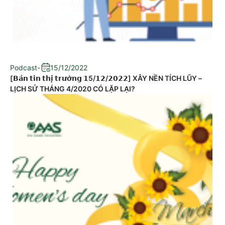
Podcast
-
15/12/2022
[𝗕𝗮̉𝗻 𝘁𝗶𝗻 𝘁𝗵𝗶̣ 𝘁𝗿𝘂̛𝗼̛̀𝗻𝗴 𝟭5/𝟭𝟮/𝟮𝟬𝟮𝟮] XÂY NỀN TÍCH LŨY –
LỊCH SỬ THÁNG 4/2020 CÓ LẶP LẠI?