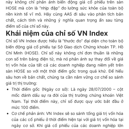
này không chỉ phản ánh biến động giá cổ phiếu trên sàn
HOSE mà còn là “nhịp đập” đo lường sức khỏe của toàn bộ
nền kinh tế vĩ mô. Hãy cùng AAS đi sâu vào phân tích bản
chất, cách tính và những ý nghĩa quan trọng ẩn sau từng
điểm số của chỉ số này.
Khái niệm của chỉ số VN Index
Chỉ số VN Index được hiểu là “thước đo” đại diện cho toàn bộ
biến động giá cổ phiếu tại Sở Giao dịch Chứng khoán TP. Hồ
Chí Minh (HOSE). Chỉ số này không chỉ đơn thuần là những
con số trên bảng điện tử, mà nó phản ánh sự thay đổi về giá
trị vốn hóa của tất cả các doanh nghiệp đang niêm yết trên
sàn HOSE so với một thời điểm gốc trong quá khứ. Để hiểu
sâu hơn về bản chất, chúng ta cần nắm vững cơ chế so sánh
giá trị thị trường:
Thời điểm gốc (Ngày cơ sở): Là ngày 28/07/2000 – cột
mốc đánh dấu sự ra đời của thị trường chứng khoán Việt
Nam. Tại thời điểm này, chỉ số được quy ước bắt đầu ở
mức 100 điểm.
Cơ chế phản ánh: VN Index sẽ so sánh tổng giá trị vốn hóa
của các cổ phiếu ở thời điểm hiện tại với giá trị vốn hóa tại
ngày cơ sở. Khi giá cổ phiếu của các doanh nghiệp lớn