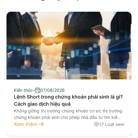
Kiến thức
-
07/08/2026
Lệnh Short trong chứng khoán phái sinh là gì?
Cách giao dịch hiệu quả
Không giống thị trường chứng khoán cơ sở, thị trường
chứng khoán phái sinh cho phép nhà đầu tư tìm kiếm
lợi nhuận ngay cả khi thị trường đi xuống. Đây là lý do
Xem thêm
17 Lượt xem
các thuật ngữ Long và Short xuất hiện thường xuyên
trong giao dịch hợp đồng tương lai, đặc biệt là hợp