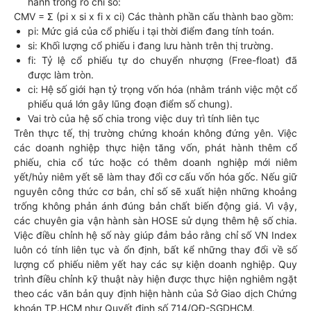
hành trong rổ chỉ số:
CMV = Σ (pi x si x fi x ci) Các thành phần cấu thành bao gồm:
pi: Mức giá của cổ phiếu i tại thời điểm đang tính toán.
si: Khối lượng cổ phiếu i đang lưu hành trên thị trường.
fi: Tỷ lệ cổ phiếu tự do chuyển nhượng (Free-float) đã
được làm tròn.
ci: Hệ số giới hạn tỷ trọng vốn hóa (nhằm tránh việc một cổ
phiếu quá lớn gây lũng đoạn điểm số chung).
Vai trò của hệ số chia trong việc duy trì tính liên tục
Trên thực tế, thị trường chứng khoán không đứng yên. Việc
các doanh nghiệp thực hiện tăng vốn, phát hành thêm cổ
phiếu, chia cổ tức hoặc có thêm doanh nghiệp mới niêm
yết/hủy niêm yết sẽ làm thay đổi cơ cấu vốn hóa gốc. Nếu giữ
nguyên công thức cơ bản, chỉ số sẽ xuất hiện những khoảng
trống không phản ánh đúng bản chất biến động giá. Vì vậy,
các chuyên gia vận hành sàn HOSE sử dụng thêm hệ số chia.
Việc điều chỉnh hệ số này giúp đảm bảo rằng chỉ số VN Index
luôn có tính liên tục và ổn định, bất kể những thay đổi về số
lượng cổ phiếu niêm yết hay các sự kiện doanh nghiệp. Quy
trình điều chỉnh kỹ thuật này hiện được thực hiện nghiêm ngặt
theo các văn bản quy định hiện hành của Sở Giao dịch Chứng
khoán TP.HCM như Quyết định số 714/QĐ-SGDHCM.