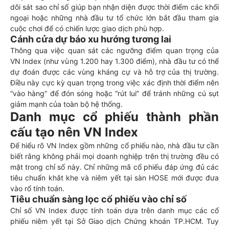
dõi sát sao chỉ số giúp bạn nhận diện được thời điểm các khối
ngoại hoặc những nhà đầu tư tổ chức lớn bắt đầu tham gia
cuộc chơi để có chiến lược giao dịch phù hợp.
Cánh cửa dự báo xu hướng tương lai
Thông qua việc quan sát các ngưỡng điểm quan trọng của
VN Index (như vùng 1.200 hay 1.300 điểm), nhà đầu tư có thể
dự đoán được các vùng kháng cự và hỗ trợ của thị trường.
Điều này cực kỳ quan trọng trong việc xác định thời điểm nên
“vào hàng” để đón sóng hoặc “rút lui” để tránh những cú sụt
giảm mạnh của toàn bộ hệ thống.
Danh mục cổ phiếu thành phần
cấu tạo nên VN Index
Để hiểu rõ VN Index gồm những cổ phiếu nào, nhà đầu tư cần
biết rằng không phải mọi doanh nghiệp trên thị trường đều có
mặt trong chỉ số này. Chỉ những mã cổ phiếu đáp ứng đủ các
tiêu chuẩn khắt khe và niêm yết tại sàn HOSE mới được đưa
vào rổ tính toán.
Tiêu chuẩn sàng lọc cổ phiếu vào chỉ số
Chỉ số VN Index được tính toán dựa trên danh mục các cổ
phiếu niêm yết tại Sở Giao dịch Chứng khoán TP.HCM. Tuy