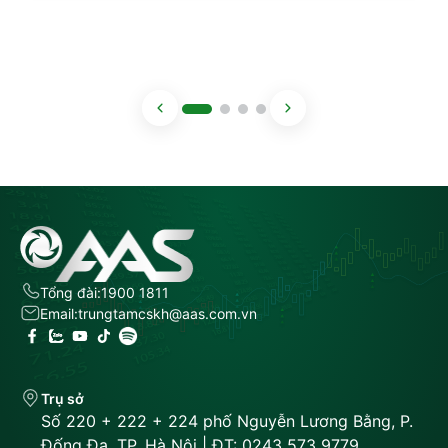
[…]
Tổng đài:
1900 1811
Email:
trungtamcskh@aas.com.vn
Trụ sở
Số 220 + 222 + 224 phố Nguyễn Lương Bằng, P.
Đống Đa, TP. Hà Nội | ĐT: 0243 573 9779