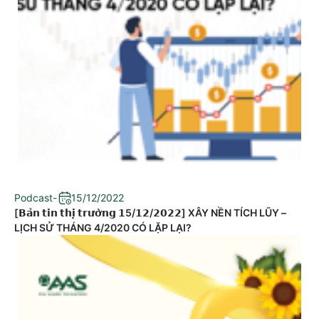
Podcast
-
15/12/2022
[𝗕𝗮̉𝗻 𝘁𝗶𝗻 𝘁𝗵𝗶̣ 𝘁𝗿𝘂̛𝗼̛̀𝗻𝗴 𝟭5/𝟭𝟮/𝟮𝟬𝟮𝟮] XÂY NỀN TÍCH LŨY –
LỊCH SỬ THÁNG 4/2020 CÓ LẶP LẠI?