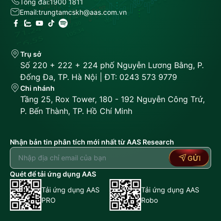
Tổng đài:
1900 1811
Email:
trungtamcskh@aas.com.vn
Trụ sở
Số 220 + 222 + 224 phố Nguyễn Lương Bằng, P.
Đống Đa, TP. Hà Nội | ĐT: 0243 573 9779
Chi nhánh
Tầng 25, Rox Tower, 180 - 192 Nguyễn Công Trứ,
P. Bến Thành, TP. Hồ Chí Minh
Nhận bản tin phân tích mới nhất từ AAS Research
GỬI
Quét để tải ứng dụng AAS
Tải ứng dụng AAS
Tải ứng dụng AAS
PRO
Robo