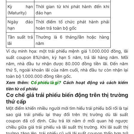
Kỳ hạn
Thời gian từ khi phát hành đến khi
(Maturity)
đáo hạn
Ngày đáo
Thời điểm tổ chức phát hành phải
hạn
hoàn trả toàn bộ gốc
Tần suất trả
Thường là 6 tháng/lần hoặc hàng
lãi
năm
Ví dụ minh họa: một trái phiếu mệnh giá 1.000.000 đồng, lãi
suất coupon 8%/năm, kỳ hạn 5 năm, trả lãi hàng năm. Mỗi
năm, nhà đầu tư nhận được 80.000 đồng tiền lãi. Đến năm
thứ 5, ngoài khoản lãi của năm cuối, nhà đầu tư còn nhận lại
toàn bộ 1.000.000 đồng tiền gốc.
Xem thêm:
Cổ phiếu là gì?
Cách hoạt động và cách kiếm
tiền từ cổ phiếu
Cơ chế giá trái phiếu biến động trên thị trường
thứ cấp
Một điểm khiến nhiều người mới tìm hiểu trái phiếu bối rối là tại
sao giá trái phiếu lại thay đổi trên thị trường dù lãi suất
coupon đã cố định. Câu trả lời nằm ở mối quan hệ ngược
chiều giữa giá trái phiếu và lãi suất thị trường. Khi lãi suất thị
trường tăng lên, trái phiếu cũ với lãi suất coupon thấp hơn trở