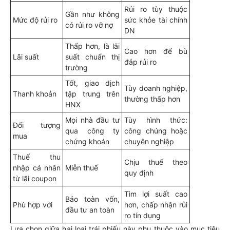
Rủi ro tùy thuộc
Gần như không
Mức độ rủi ro
sức khỏe tài chính
có rủi ro vỡ nợ
DN
Thấp hơn, là lãi
Cao hơn để bù
Lãi suất
suất chuẩn thị
đắp rủi ro
trường
Tốt, giao dịch
Tùy doanh nghiệp,
Thanh khoản
tập trung trên
thường thấp hơn
HNX
Mọi nhà đầu tư
Tùy hình thức:
Đối tượng
qua công ty
công chúng hoặc
mua
chứng khoán
chuyên nghiệp
Thuế thu
Chịu thuế theo
nhập cá nhân
Miễn thuế
quy định
từ lãi coupon
Tìm lợi suất cao
Bảo toàn vốn,
Phù hợp với
hơn, chấp nhận rủi
đầu tư an toàn
ro tín dụng
Lựa chọn giữa hai loại trái phiếu này phụ thuộc vào mục tiêu