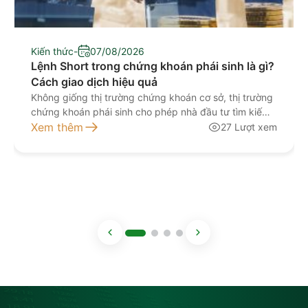
Kiến thức
-
07/08/2026
Lệnh Short trong chứng khoán phái sinh là gì?
Cách giao dịch hiệu quả
Không giống thị trường chứng khoán cơ sở, thị trường
chứng khoán phái sinh cho phép nhà đầu tư tìm kiếm
lợi nhuận ngay cả khi thị trường đi xuống. Đây là lý do
Xem thêm
27 Lượt xem
các thuật ngữ Long và Short xuất hiện thường xuyên
trong giao dịch hợp đồng tương lai, đặc biệt là hợp
[…]