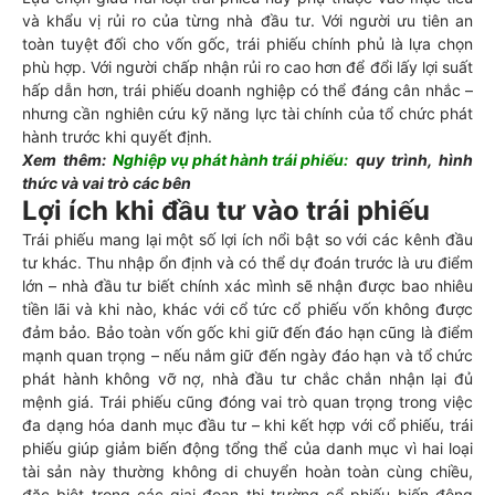
và khẩu vị rủi ro của từng nhà đầu tư. Với người ưu tiên an
toàn tuyệt đối cho vốn gốc, trái phiếu chính phủ là lựa chọn
phù hợp. Với người chấp nhận rủi ro cao hơn để đổi lấy lợi suất
hấp dẫn hơn, trái phiếu doanh nghiệp có thể đáng cân nhắc –
nhưng cần nghiên cứu kỹ năng lực tài chính của tổ chức phát
hành trước khi quyết định.
Xem thêm:
Nghiệp vụ phát hành trái phiếu
:
quy trình, hình
thức và vai trò các bên
Lợi ích khi đầu tư vào trái phiếu
Trái phiếu mang lại một số lợi ích nổi bật so với các kênh đầu
tư khác. Thu nhập ổn định và có thể dự đoán trước là ưu điểm
lớn – nhà đầu tư biết chính xác mình sẽ nhận được bao nhiêu
tiền lãi và khi nào, khác với cổ tức cổ phiếu vốn không được
đảm bảo. Bảo toàn vốn gốc khi giữ đến đáo hạn cũng là điểm
mạnh quan trọng – nếu nắm giữ đến ngày đáo hạn và tổ chức
phát hành không vỡ nợ, nhà đầu tư chắc chắn nhận lại đủ
mệnh giá. Trái phiếu cũng đóng vai trò quan trọng trong việc
đa dạng hóa danh mục đầu tư – khi kết hợp với cổ phiếu, trái
phiếu giúp giảm biến động tổng thể của danh mục vì hai loại
tài sản này thường không di chuyển hoàn toàn cùng chiều,
đặc biệt trong các giai đoạn thị trường cổ phiếu biến động