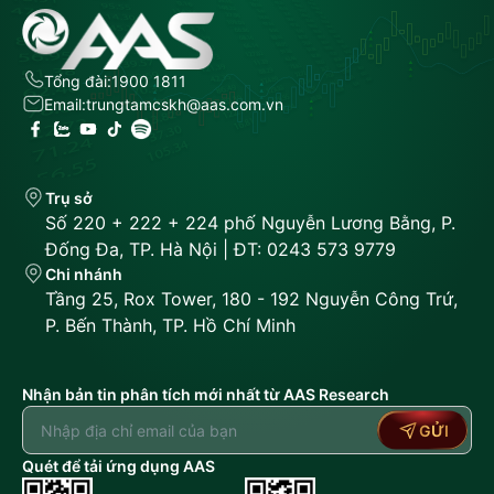
Tổng đài:
1900 1811
Email:
trungtamcskh@aas.com.vn
Trụ sở
Số 220 + 222 + 224 phố Nguyễn Lương Bằng, P.
Đống Đa, TP. Hà Nội | ĐT: 0243 573 9779
Chi nhánh
Tầng 25, Rox Tower, 180 - 192 Nguyễn Công Trứ,
P. Bến Thành, TP. Hồ Chí Minh
Nhận bản tin phân tích mới nhất từ AAS Research
GỬI
Quét để tải ứng dụng AAS