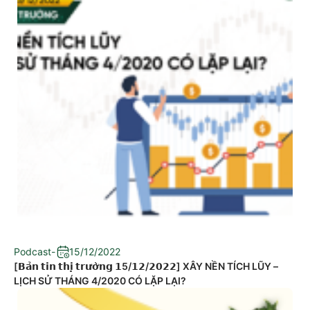
Podcast
-
15/12/2022
[𝗕𝗮̉𝗻 𝘁𝗶𝗻 𝘁𝗵𝗶̣ 𝘁𝗿𝘂̛𝗼̛̀𝗻𝗴 𝟭5/𝟭𝟮/𝟮𝟬𝟮𝟮] XÂY NỀN TÍCH LŨY –
LỊCH SỬ THÁNG 4/2020 CÓ LẶP LẠI?