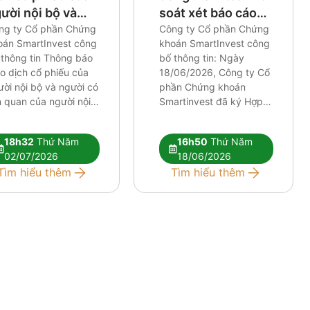
ười nội bộ và
soát xét báo cáo
ười có liên quan
ng ty Cổ phần Chứng
tài chính, báo cáo
Công ty Cổ phần Chứng
oán SmartInvest công
khoán SmartInvest công
a người nội bộ
tỷ lệ an toàn tài
 thông tin Thông báo
bố thông tin: Ngày
chính
o dịch cổ phiếu của
18/06/2026, Công ty Cổ
ời nội bộ và người có
phần Chứng khoán
n quan của người nội
Smartinvest đã ký Hợp
Tài liệu đính kèm:
đồng kiểm toán và soát
ng van CBTT CBTT
xét báo cáo tài chính,
18h32
Thứ Năm
16h50
Thứ Năm
ong bao truoc giao
báo cáo tỷ lệ an toàn tài
02/07/2026
18/06/2026
ch ban
chính với Công ty TNHH
Tìm hiểu thêm
Tìm hiểu thêm
Kiểm toán và định giá
quốc tế về việc: (i) […]