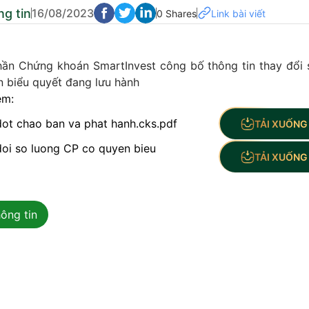
g tin
16/08/2023
0 Shares
Link bài viết
ần Chứng khoán SmartInvest công bố thông tin thay đổi 
n biểu quyết đang lưu hành
èm:
dot chao ban va phat hanh.cks.pdf
TẢI XUỐNG 
doi so luong CP co quyen bieu
TẢI XUỐNG 
ông tin