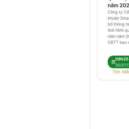
năm 20
Công ty C
khoán Smar
bố thông ti
tình hình q
niên năm 2
CBTT bao c
ban nien 2
09h25
30/07/
Tìm hiể