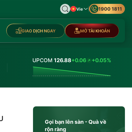
1900 1811
Vie
GIAO DỊCH NGAY
MỞ TÀI KHOẢN
UPCOM
126.88
+0.06
+0.05%
Values
U
Gọi bạn lên sàn - Quà về
rộn ràng