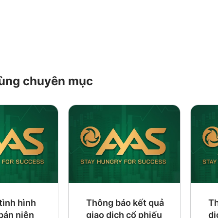
 cùng chuyên mục
tình hình
Thông báo kết quả
Th
 bán niên
giao dịch cổ phiếu
dị