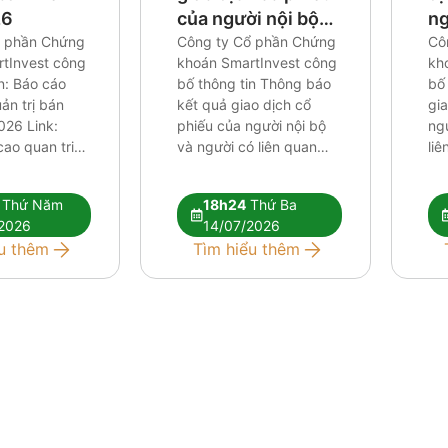
26
của người nội bộ
ng
ổ phần Chứng
và người có liên
Công ty Cổ phần Chứng
ng
Cô
tInvest công
khoán SmartInvest công
kh
quan của người nội
củ
n: Báo cáo
bố thông tin Thông báo
bố
bộ
uản trị bán
kết quả giao dịch cổ
gia
026 Link:
phiếu của người nội bộ
ngư
ao quan tri
và người có liên quan
liê
026
của người nội bộ Link:
bộ 
CV cong bo thong tin
Co
Thứ Năm
18h24
Thứ Ba
bat thuong Thong bao
Th
2026
14/07/2026
ket qua thuc hien giao
di
u thêm
Tìm hiểu thêm
dich_CBTT