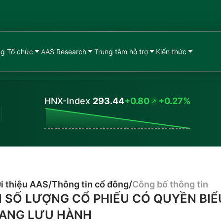
g Tổ chức
AAS Research
Trung tâm hỗ trợ
Kiến thức
HNX-Index
293.44
+0.80
+0.27%
Values
i thiệu AAS
/
Thông tin cổ đông
/
Công bố thông tin
I SỐ LƯỢNG CỔ PHIẾU CÓ QUYỀN BIỂ
ANG LƯU HÀNH