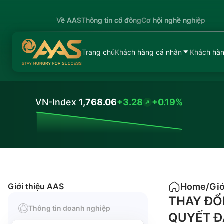
Về AAS
Thông tin cổ đông
Cơ hội nghề nghiệp
Trang chủ
Khách hàng cá nhân
Khách hàn
VN-Index
1,768.06
+3.28
+0.19%
Values
Giới thiệu AAS
Home
/
Giớ
THAY ĐỔ
Thông tin doanh nghiệp
QUYẾT Đ