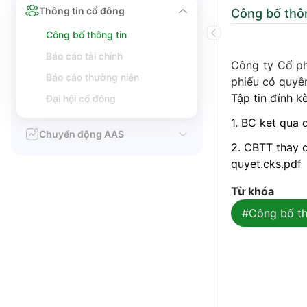
Thông tin cổ đông
Công bố thôn
Công bố thông tin
Báo cáo tài chính
Công ty Cổ ph
Báo cáo thường niên
phiếu có quyề
Tập tin đính k
Đại hội cổ đông
1. BC ket qua 
Chuyển động AAS
2. CBTT thay 
quyet.cks.pdf
Từ khóa
#Công bố th