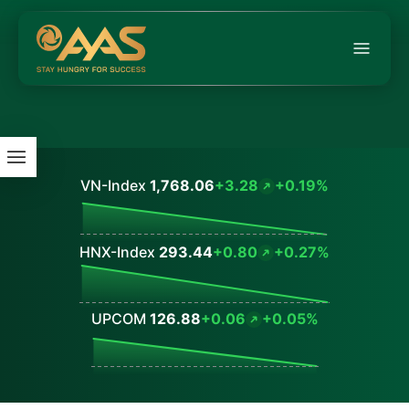
VN-Index
1,768.06
+3.28
+0.19%
Values
HNX-Index
293.44
+0.80
+0.27%
Values
UPCOM
126.88
+0.06
+0.05%
Values