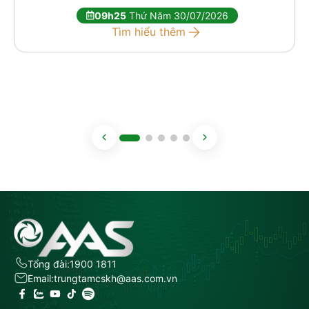
09h25
Thứ Năm 30/07/2026
Tìm hiểu thêm
Tổng đài:
1900 1811
Email:
trungtamcskh@aas.com.vn